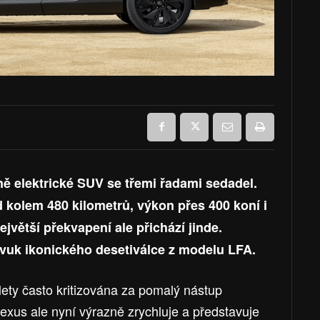
ně elektrické SUV se třemi řadami sedadel.
 kolem 480 kilometrů, výkon přes 400 koní i
jvětší překvapení ale přichází jinde.
vuk ikonického desetiválce z modelu LFA.
 lety často kritizována za pomalý nástup
Lexus ale nyní výrazně zrychluje a představuje