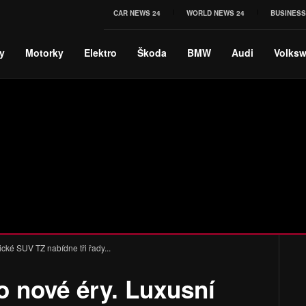
CAR NEWS 24
WORLD NEWS 24
BUSINESS
y
Motorky
Elektro
Škoda
BMW
Audi
Volks
ické SUV TZ nabídne tři řady...
o nové éry. Luxusní