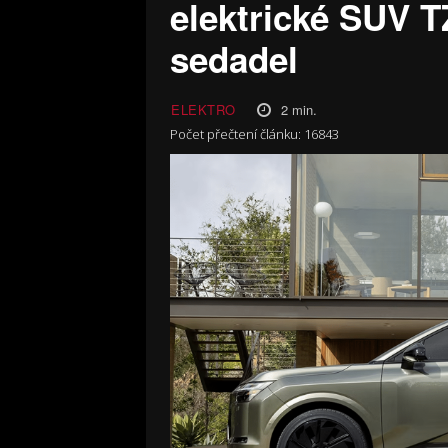
elektrické SUV T
sedadel
2
min.
ELEKTRO
Počet přečtení článku:
16843