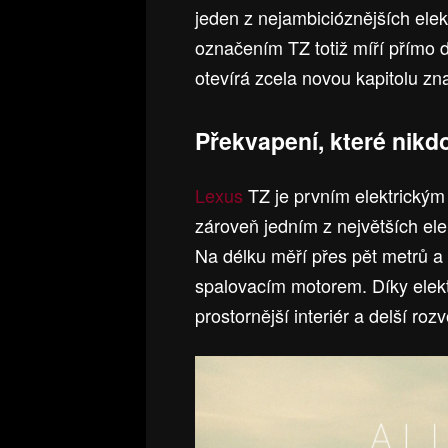
jeden z nejambicióznějších elek
označením TZ totiž míří přímo
otevírá zcela novou kapitolu zn
Překvapení, které nikd
Lexus
TZ je prvním elektrickým
zároveň jedním z největších ele
Na délku měří přes pět metrů a 
spalovacím motorem. Díky elekt
prostornější interiér a delší roz