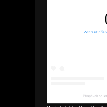
Zobrazit přís
Příspěvek sdíl