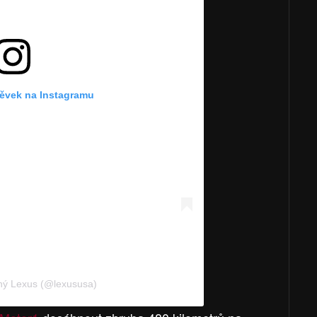
pěvek na Instagramu
ený Lexus (@lexususa)