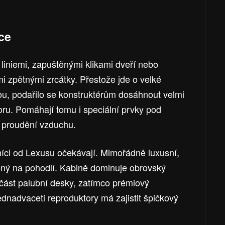
oce
liniemi, zapuštěnými klikami dveří nebo
 zpětnými zrcátky. Přestože jde o velké
ou, podařilo se konstruktérům dosáhnout velmi
u. Pomáhají tomu i speciální prvky pod
 proudění vzduchu.
zníci od Lexusu očekávají. Mimořádně luxusní,
ený na pohodlí. Kabině dominuje obrovský
 část palubní desky, zatímco prémiový
dnadvaceti reproduktory má zajistit špičkový