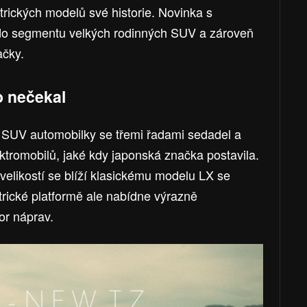
trických modelů své historie. Novinka s
 do segmentu velkých rodinných SUV a zároveň
ačky.
o nečekal
 SUV automobilky se třemi řadami sedadel a
ktromobilů, jaké kdy japonská značka postavila.
velikostí se blíží klasickému modelu LX se
rické platformě ale nabídne výrazně
vor náprav.