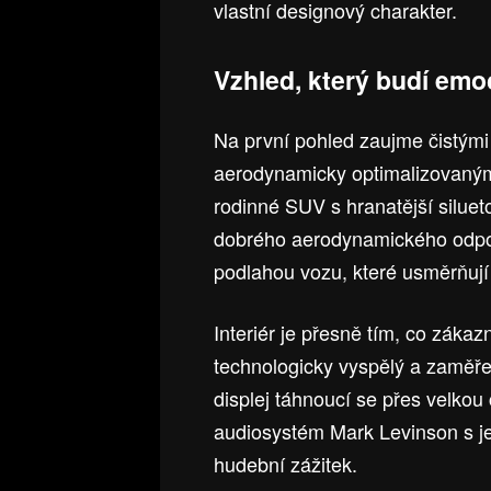
vlastní designový charakter.
Vzhled, který budí em
Na první pohled zaujme čistými 
aerodynamicky optimalizovanými
rodinné SUV s hranatější siluet
dobrého aerodynamického odpor
podlahou vozu, které usměrňují
Interiér je přesně tím, co záka
technologicky vyspělý a zaměř
displej táhnoucí se přes velkou
audiosystém Mark Levinson s je
hudební zážitek.