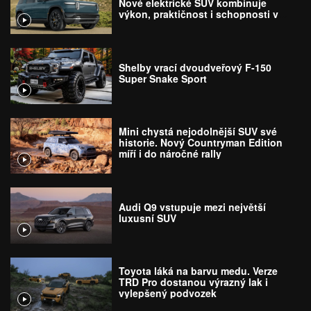
Nové elektrické SUV kombinuje
výkon, praktičnost i schopnosti v
terénu
Shelby vrací dvoudveřový F-150
Super Snake Sport
Mini chystá nejodolnější SUV své
historie. Nový Countryman Edition
míří i do náročné rally
Audi Q9 vstupuje mezi největší
luxusní SUV
Toyota láká na barvu medu. Verze
TRD Pro dostanou výrazný lak i
vylepšený podvozek