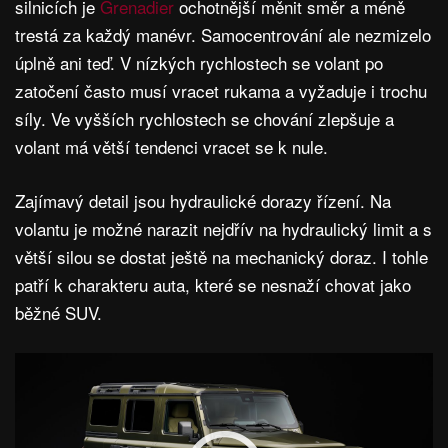
silnicích je
Grenadier
ochotnější měnit směr a méně
trestá za každý manévr. Samocentrování ale nezmizelo
úplně ani teď. V nízkých rychlostech se volant po
zatočení často musí vracet rukama a vyžaduje i trochu
síly. Ve vyšších rychlostech se chování zlepšuje a
volant má větší tendenci vracet se k nule.
Zajímavý detail jsou hydraulické dorazy řízení. Na
volantu je možné narazit nejdřív na hydraulický limit a s
větší silou se dostat ještě na mechanický doraz. I tohle
patří k charakteru auta, které se nesnaží chovat jako
běžné SUV.