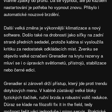
vtáhne zpátky do pruhu. Dá se vypnout, ale po každém
nastartování je potřeba ho vypnout znovu. Přibylo i
automatické nouzové brzdění.
Další velká změna je výkonnější klimatizace a nový
software. Došlo také na drobnosti jako síťky na zadní
straně předních sedadel, protože kabina si vysloužila
kritiku za nedostatek odkládacích míst. Zvenku se
objevilo velké označení Grenadier na krytu rezervy a
mluví se i o úpravách světlometů, přístrojů, stabilizace
nebo černé edici.
Grenadier si zároveň drží přístup, který jde proti trendu
dotykových menu. V kabině zůstávají velké bloky
fyzických tlačítek, ruční brzda a robustní volič redukce.
Důraz se klade na filozofii fix it in the field, tedy
možnost řešit věci jednoduše i mimo servis. Praktické