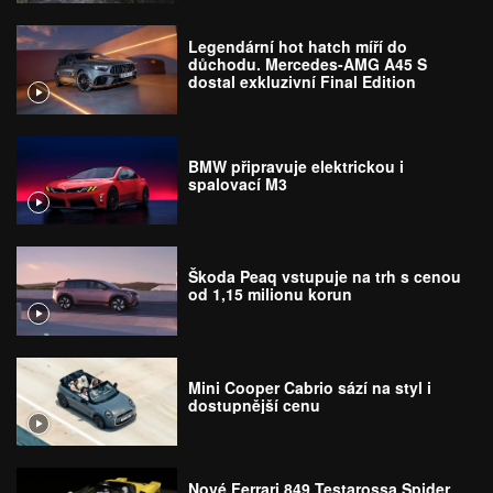
Legendární hot hatch míří do
důchodu. Mercedes-AMG A45 S
dostal exkluzivní Final Edition
BMW připravuje elektrickou i
spalovací M3
Škoda Peaq vstupuje na trh s cenou
od 1,15 milionu korun
Mini Cooper Cabrio sází na styl i
dostupnější cenu
Nové Ferrari 849 Testarossa Spider