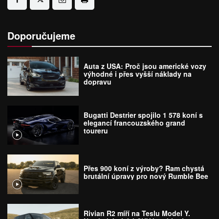
Doporučujeme
Auta z USA: Proč jsou americké vozy
výhodné i přes vyšší náklady na
dopravu
Bugatti Destrier spojilo 1 578 koní s
elegancí francouzského grand
toureru
Přes 900 koní z výroby? Ram chystá
brutální úpravy pro nový Rumble Bee
Rivian R2 míří na Teslu Model Y.