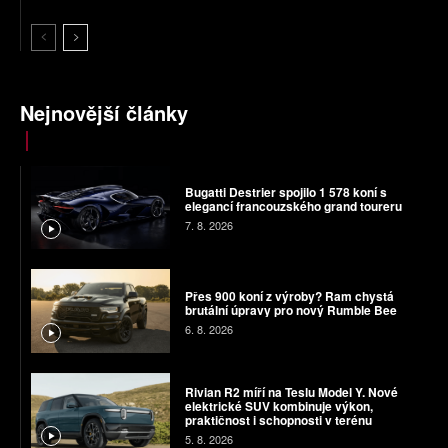
Nejnovější články
Bugatti Destrier spojilo 1 578 koní s
elegancí francouzského grand toureru
7. 8. 2026
Přes 900 koní z výroby? Ram chystá
brutální úpravy pro nový Rumble Bee
6. 8. 2026
Rivian R2 míří na Teslu Model Y. Nové
elektrické SUV kombinuje výkon,
praktičnost i schopnosti v terénu
5. 8. 2026