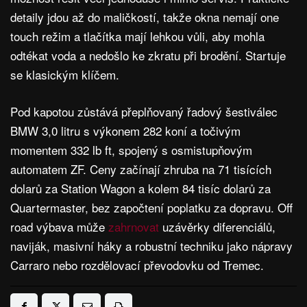
detaily jdou až do maličkostí, takže okna nemají one
touch režim a tlačítka mají lehkou vůli, aby mohla
odtékat voda a nedošlo ke zkratu při brodění. Startuje
se klasickým klíčem.
Pod kapotou zůstává přeplňovaný řadový šestiválec
BMW 3,0 litru s výkonem 282 koní a točivým
momentem 332 lb ft, spojený s osmistupňovým
automatem ZF. Ceny začínají zhruba na 71 tisících
dolarů za Station Wagon a kolem 84 tisíc dolarů za
Quartermaster, bez započtení poplatku za dopravu. Off
road výbava může
zahrnovat
uzávěrky diferenciálů,
naviják, masivní háky a robustní techniku jako nápravy
Carraro nebo rozdělovací převodovku od Tremec.