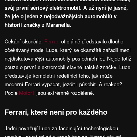
svůj první sériový elektromobil. A už nyní je jasné,
že jde o jeden z nejodvážnějších automobilů v
historii značky z Maranella.
Čekání skončilo.
Ferrari
oficiálně představilo dlouho
očekávaný model Luce, který se okamžitě zařadil mezi
nejdiskutovanější automobily posledních let. Nejde totiž
pouze o první elektromobil slavné italské značky. Luce
představuje kompletní redefinici toho, jak může
moderní Ferrari vypadat, jezdit i působit. A reakce?
Podle
Motor1
jsou extrémně rozdělené.
Ferrari, které není pro každého
Jedni považují Luce za fascinující technologickou
revoluci, druzí mluví o zradě tradice. Ferrari ale od