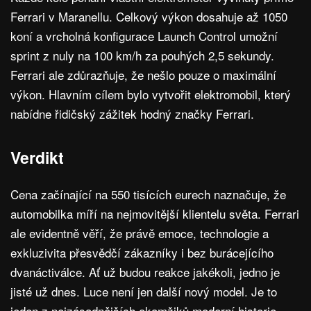
Ferrari v Maranellu. Celkový výkon dosahuje až 1050
koní a vrcholná konfigurace Launch Control umožní
sprint z nuly na 100 km/h za pouhých 2,5 sekundy.
Ferrari ale zdůrazňuje, že nešlo pouze o maximální
výkon. Hlavním cílem bylo vytvořit elektromobil, který
nabídne řidičský zážitek hodný značky Ferrari.
Verdikt
Cena začínající na 550 tisících eurech naznačuje, že
automobilka míří na nejmovitější klientelu světa. Ferrari
ale evidentně věří, že právě emoce, technologie a
exkluzivita přesvědčí zákazníky i bez burácejícího
dvanáctiválce. Ať už budou reakce jakékoli, jedno je
jisté už dnes. Luce není jen další nový model. Je to
jeden z nejzásadnějších okamžiků moderní historie