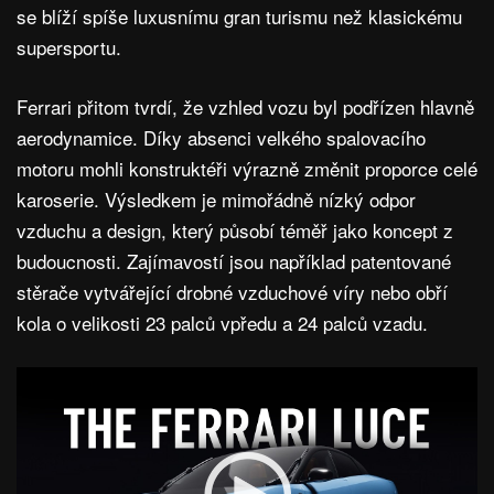
se blíží spíše luxusnímu gran turismu než klasickému
supersportu.
Ferrari přitom tvrdí, že vzhled vozu byl podřízen hlavně
aerodynamice. Díky absenci velkého spalovacího
motoru mohli konstruktéři výrazně změnit proporce celé
karoserie. Výsledkem je mimořádně nízký odpor
vzduchu a design, který působí téměř jako koncept z
budoucnosti. Zajímavostí jsou například patentované
stěrače vytvářející drobné vzduchové víry nebo obří
kola o velikosti 23 palců vpředu a 24 palců vzadu.