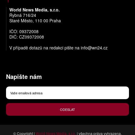
World News Media, s.r.o.
Rybná 716/24
Staré Město, 110 00 Praha
IČO: 09372008
DIČ: CZ09372008
V případě dotazů na redakci pište na
info@wn24.cz
Napište nám
ODESLAT
© Copyright |
World News Media, s.r.o.
| všechna práva vyhrazena.