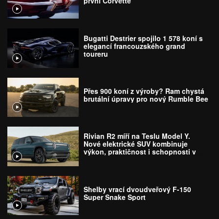
první Corvette
Bugatti Destrier spojilo 1 578 koní s
elegancí francouzského grand
toureru
Přes 900 koní z výroby? Ram chystá
brutální úpravy pro nový Rumble Bee
Rivian R2 míří na Teslu Model Y.
Nové elektrické SUV kombinuje
výkon, praktičnost i schopnosti v
terénu
Shelby vrací dvoudveřový F-150
Super Snake Sport