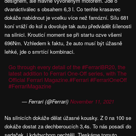
designem, ale hlavně vyvoněným motorem. Jde o
dvanáctiválec s obsahem 6,3 l. Co tenhle krasavec
dokáže nabídnout je vcelku více než famózní. Sílu 681
koní vráží do kol a dovoluje tak autu předvádět šílenosti
na silnici. Krouticí moment se při startu ozve všemi
696Nm. Vzhledem k faktu, že auto musí být úžasně
lehké, jde o smrtící kombinaci.
Go through every detail of the
#FerrariBR20
, the
latest addition to Ferrari One-Off series, with The
Official Ferrari Magazine.
#Ferrari
#FerrariOneOff
#FerrariMagazine
— Ferrari (@Ferrari)
November 11, 2021
Na silnicích dokáže dělat úžasné kousky. Z 0 na 100 se
dokáže dostat za dechberoucích 3,4s. To nás posadí do
sedaček, i kdybychom nechtěli. Tleskáme tomuto