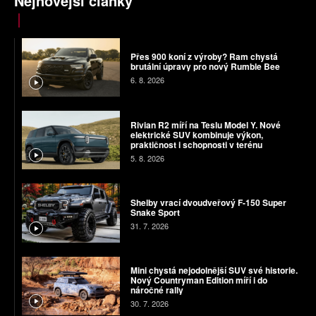
Nejnovější články
Přes 900 koní z výroby? Ram chystá
brutální úpravy pro nový Rumble Bee
6. 8. 2026
Rivian R2 míří na Teslu Model Y. Nové
elektrické SUV kombinuje výkon,
praktičnost i schopnosti v terénu
5. 8. 2026
Shelby vrací dvoudveřový F-150 Super
Snake Sport
31. 7. 2026
Mini chystá nejodolnější SUV své historie.
Nový Countryman Edition míří i do
náročné rally
30. 7. 2026