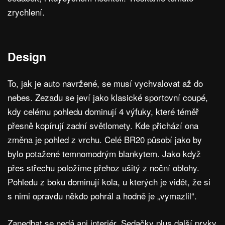
zrychlení.
Design
To, jak je auto navržené, se musí vychvalovat až do
nebes. Zezadu se jeví jako klasické sportovní coupé,
kdy celému pohledu dominují 4 výfuky, které téměř
přesně kopírují zadní světlomety. Kde přichází ona
změna je pohled z vrchu. Celé BR20 působí jako by
bylo potažené temnomodrým blankytem. Jako když
přes střechu položíme přehoz ušitý z noční oblohy.
Pohledu z boku dominují kola, u kterých je vidět, že si
s nimi opravdu někdo pohrál a hodně je „vymazlil“.
Zanedbat se nedá ani interiér. Sedačky plus další prvky