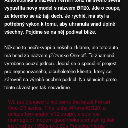
vypustila nový model s názvem BR20. Jde o coupé,
ze kterého se až tají dech. Je rychlé, má styl a
potřebný výkon k tomu, aby uhranula snad úplně
všechny. Pojďme se na něj podívat blíže.
Někoho to nepřekvapí a někoho zklame, ale toto auto
má hned za názvem přízvisko One-off. To znamená,
vyrobeno pouze jednou. Jedná se o speciální projekt
pro nejmenovaného, dlouholetého klienta, který se
zároveň na výrobě osobně podílel. Na silnicích proto
tento skvost jen tak neuvidíme.
We are pleased to welcome the latest Ferrari
One-Off series. This is the
#FerrariBR20
, a
unique two-seater V12 coupé, a sublime
marriage of modern good looks and styling flair
inspired by 1950s and 60s Prancing Horse