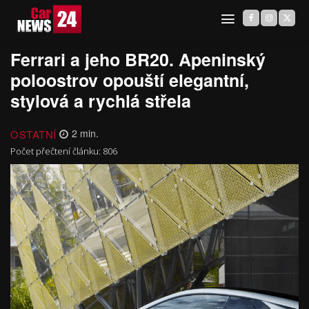
Ferrari a jeho BR20. Apeninský
poloostrov opouští elegantní,
stylová a rychlá střela
OSTATNÍ
2
min.
Počet přečtení článku:
806