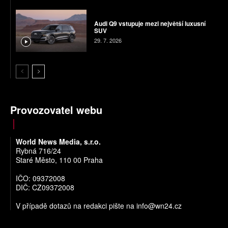
Audi Q9 vstupuje mezi největší luxusní
SUV
29. 7. 2026
Provozovatel webu
World News Media, s.r.o.
Rybná 716/24
Staré Město, 110 00 Praha
IČO: 09372008
DIČ: CZ09372008
V případě dotazů na redakci pište na
info@wn24.cz