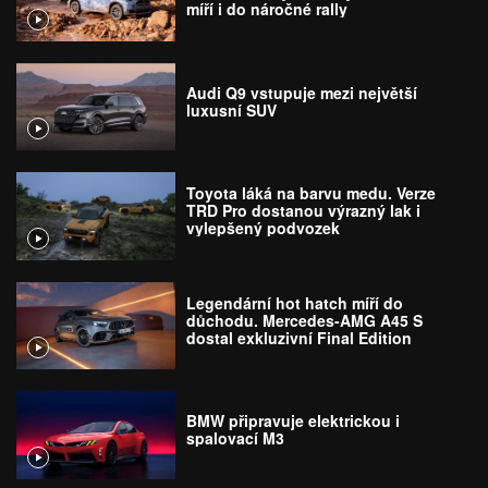
míří i do náročné rally
Audi Q9 vstupuje mezi největší
luxusní SUV
Toyota láká na barvu medu. Verze
TRD Pro dostanou výrazný lak i
vylepšený podvozek
Legendární hot hatch míří do
důchodu. Mercedes-AMG A45 S
dostal exkluzivní Final Edition
BMW připravuje elektrickou i
spalovací M3