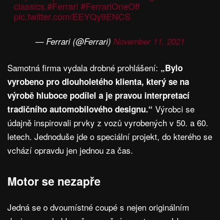
classics.
#Ferrari
#FerrariOneOff
pic.twitter.com/EEYQy9ENCS
— Ferrari (@Ferrari)
November 11, 2021
Samotná firma vydala drobné prohlášení:
„Bylo
vyrobeno pro dlouholetého klienta, který se na
výrobě hluboce podílel a je pravou interpretací
Výrobci se
tradičního automobilového designu.“
údajně inspirovali prvky z vozů vyrobených v 50. a 60.
letech. Jednoduše jde o speciální projekt, do kterého se
vchází opravdu jen jednou za čas.
Motor se nezapře
Jedná se o dvoumístné coupé s nejen originálním