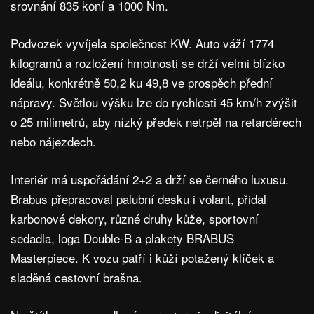
srovnání 835 koní a 1000 Nm.
Podvozek vyvíjela společnost KW. Auto váží 1774
kilogramů a rozložení hmotnosti se drží velmi blízko
ideálu, konkrétně 50,2 ku 49,8 ve prospěch přední
nápravy. Světlou výšku lze do rychlosti 45 km/h zvýšit
o 25 milimetrů, aby nízký předek netrpěl na retardérech
nebo nájezdech.
Interiér má uspořádání 2+2 a drží se černého luxusu.
Brabus přepracoval palubní desku i volant, přidal
karbonové dekory, různé druhy kůže, sportovní
sedadla, loga Double-B a plakety BRABUS
Masterpiece. K vozu patří i kůží potažený klíček a
sladěná cestovní brašna.