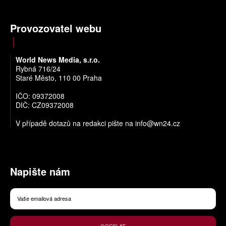
Provozovatel webu
World News Media, s.r.o.
Rybná 716/24
Staré Město, 110 00 Praha
IČO: 09372008
DIČ: CZ09372008
V případě dotazů na redakci pište na
info@wn24.cz
Napište nám