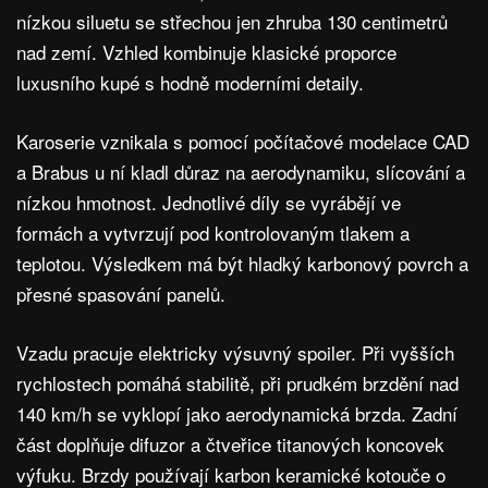
nízkou siluetu se střechou jen zhruba 130 centimetrů
nad zemí. Vzhled kombinuje klasické proporce
luxusního kupé s hodně moderními detaily.
Karoserie vznikala s pomocí počítačové modelace CAD
a Brabus u ní kladl důraz na aerodynamiku, slícování a
nízkou hmotnost. Jednotlivé díly se vyrábějí ve
formách a vytvrzují pod kontrolovaným tlakem a
teplotou. Výsledkem má být hladký karbonový povrch a
přesné spasování panelů.
Vzadu pracuje elektricky výsuvný spoiler. Při vyšších
rychlostech pomáhá stabilitě, při prudkém brzdění nad
140 km/h se vyklopí jako aerodynamická brzda. Zadní
část doplňuje difuzor a čtveřice titanových koncovek
výfuku. Brzdy používají karbon keramické kotouče o