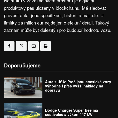
Na štítku v zavazadlovém prostoru je digitální
produktový pas uložený v blockchainu. Má sledovat
pravost auta, jeho specifikaci, historii a majitele. U
limitky za milion eur nejde jen o efektní detail. Takový
záznam může být důležitý i pro budoucí hodnotu vozu.
Doporučujeme
Auta z USA: Proč jsou americké vozy
výhodné i přes vyšší náklady na
dopravu
Dodge Charger Super Bee má
šestiválec a výkon 447 kW