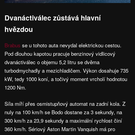
Dvanáctiválec zůstává hlavní
hvězdou
Brabus
se u tohoto auta nevydal elektrickou cestou.
Pod dlouhou kapotou pracuje benzinový vidlicový
dvanáctiválec o objemu 5,2 litru se dvěma
turbodmychadly a mezichladičem. Výkon dosahuje 735
kW, tedy 1000 koní, a točivý moment vrcholí hodnotou
1200 Nm.
Síla míří přes osmistupňový automat na zadní kola. Z
nuly na 100 km/h se Bodo dostane za 3 sekundy, na
300 km/h za 23,9 sekundy a maximální rychlost činí
360 km/h. Sériový Aston Martin Vanquish má pro