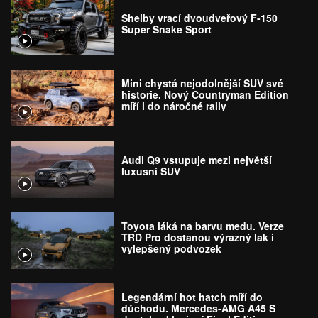
Shelby vrací dvoudveřový F-150
Super Snake Sport
Mini chystá nejodolnější SUV své
historie. Nový Countryman Edition
míří i do náročné rally
Audi Q9 vstupuje mezi největší
luxusní SUV
Toyota láká na barvu medu. Verze
TRD Pro dostanou výrazný lak i
vylepšený podvozek
Legendární hot hatch míří do
důchodu. Mercedes-AMG A45 S