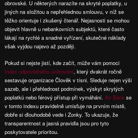
obrovské. U některých narazíte na skryté poplatky, u
jiných na složitou a nepřehlednou smlouvu, v níž se
těžko orientuje i zkušený čtenář. Nejasnosti se mohou
objevit hlavně u nebankovních subjektů, které často
lákají na rychlé a snadné vyřízení, skutečné náklady
však vyjdou najevo až později.
Pokud si nejste jistí, kde začít, může vám pomoci
Index odpovědného úvěrování
, který dvakrát ročně
sestavuje organizace Člověk v tísni. Sleduje nejen výši
sazeb, ale i přehlednost podmínek, výskyt skrytých
poplatků nebo férový přístup při vymáhání.
Air Bank
se
v tomto indexu pravidelně umisťuje na prvním místě,
dobře si dlouhodobě vede i Zonky. To ukazuje, že
transparentnost a jasná pravidla jsou pro tyto
poskytovatele prioritou.