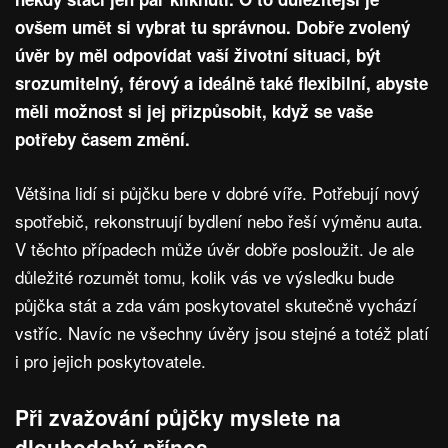
ovšem umět si vybrat tu správnou. Dobře zvolený
úvěr by měl odpovídat vaší životní situaci, být
srozumitelný, férový a ideálně také flexibilní, abyste
měli možnost si jej přizpůsobit, když se vaše
potřeby časem změní.
Většina lidí si půjčku bere v dobré víře. Potřebují nový
spotřebič, rekonstruují bydlení nebo řeší výměnu auta.
V těchto případech může úvěr dobře posloužit. Je ale
důležité rozumět tomu, kolik vás ve výsledku bude
půjčka stát a zda vám poskytovatel skutečně vychází
vstříc. Navíc ne všechny úvěry jsou stejné a totéž platí
i pro jejich poskytovatele.
Při zvažování půjčky myslete na
dlouhodobý přínos