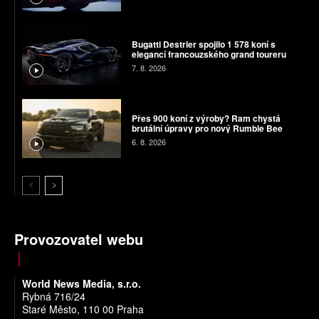
Bugatti Destrier spojilo 1 578 koní s
elegancí francouzského grand toureru
7. 8. 2026
Přes 900 koní z výroby? Ram chystá
brutální úpravy pro nový Rumble Bee
6. 8. 2026
Provozovatel webu
World News Media, s.r.o.
Rybná 716/24
Staré Město, 110 00 Praha