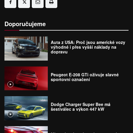
Doporučujeme
Auta z USA: Proč jsou americké vozy
výhodné i přes vyšší náklady na
dopravu
Peugeot E-208 GTi oživuje slavné
sportovní označení
Dodge Charger Super Bee má
šestiválec a výkon 447 kW