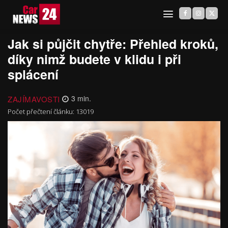
Jak si půjčit chytře: Přehled kroků,
díky nimž budete v klidu i při
splácení
ZAJÍMAVOSTI
3
min.
Počet přečtení článku:
13019