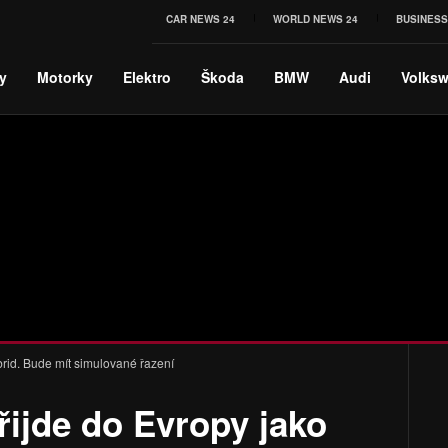
CAR NEWS 24
WORLD NEWS 24
BUSINESS
y
Motorky
Elektro
Škoda
BMW
Audi
Volks
rid. Bude mít simulované řazení
ijde do Evropy jako