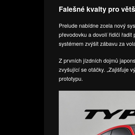
Falešné kvalty pro větš
Prelude nabídne zcela nový sys
převodovku a dovolí řidiči řadi
systémem zvýšit zábavu za vol
Z prvních jízdních dojmů japons
zvyšující se otáčky. „Zajišťuje
prototypu.