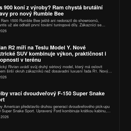
s 900 koní z výroby? Ram chystá brutální
avy pro nový Rumble Bee
 Ram 1500 Rumble Bee ještě ani nedorazil do showroomů,
antis už ale odhalil první tovární tuningové díly. Zákazníci se
 těšit na kompresorové kity, sportovní podvozky i nové výfukové
 2026
my. Vrcholná verze SRT se díky nim dostane přes hranici 900
ian R2 míří na Teslu Model Y. Nové
ktrické SUV kombinuje výkon, praktičnost i
opnosti v terénu
cký Rivian uvádí svůj druhý sériový model, který má oslovit
em širší okruh zákazníků než dosavadní luxusní řada R1. Nový
n R2 přináší kompaktnější rozměry, výkon 656 koní, dojezd až
 2026
ilometrů a ambice stát se jedním z nejzajímavějších elektrických
a trhu.
lby vrací dvoudveřový F-150 Super Snake
rt
y American představilo druhou generaci dvoudveřového pick-upu
 Super Snake Sport. Upravený Ford kombinuje krátkou kabinu,
itrový osmiválec a podvozek zaměřený na rychlou jízdu po silnici.
. 2026
íplatkovým kompresorem nabídne výkon přes 810 koní, vznikne
 pouze 500 kusů.