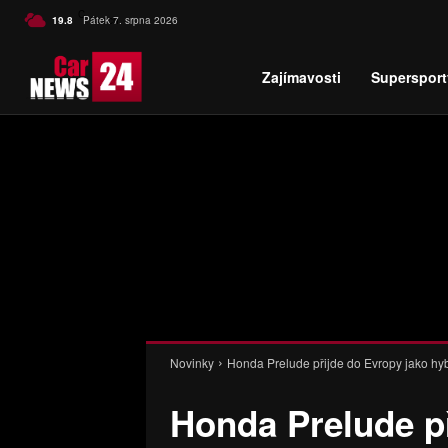
C
19.8
Pátek 7. srpna 2026
Czech
Zajímavosti
Supersport
Novinky
Honda Prelude přijde do Evropy jako hyb
Honda Prelude př