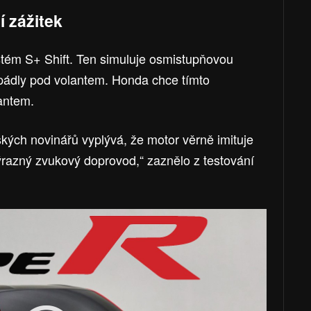
í zážitek
tém S+ Shift. Ten simuluje osmistupňovou
t pádly pod volantem. Honda chce tímto
antem.
kých novinářů vyplývá, že motor věrně imituje
 výrazný zvukový doprovod,“ zaznělo z testování