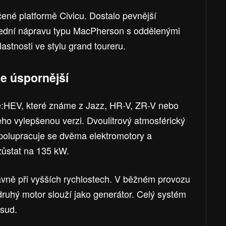
ené platformě Civicu. Dostalo pevnější
 přední nápravu typu MacPherson s oddělenými
lastnosti ve stylu grand toureru.
le úspornější
 e:HEV, které známe z Jazz, HR-V, ZR-V nebo
ho vylepšenou verzi. Dvoulitrový atmosférický
spolupracuje se dvěma elektromotory a
ůstat na 135 kW.
avně při vyšších rychlostech. V běžném provozu
druhý motor slouží jako generátor. Celý systém
osud.