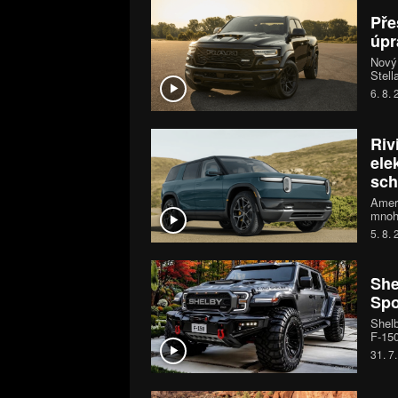
Pře
úpr
Nový
Stell
mohou
6. 8.
systé
koní.
Riv
ele
sch
Ameri
mnoh
Rivia
5. 8.
530 k
SUV n
She
Spo
Shelb
F-150
pětil
31. 7
S př
však