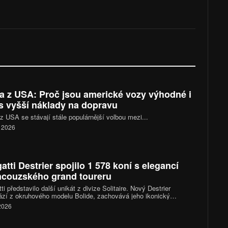
a z USA: Proč jsou americké vozy výhodné i
s vyšší náklady na dopravu
z USA se stávají stále populárnější volbou mezi...
. 2026
atti Destrier spojilo 1 578 koní s elegancí
ncouzského grand toureru
ti představilo další unikát z divize Solitaire. Nový Destrier
zí z okruhového modelu Bolide, zachovává jeho ikonický
áctiválec o výkonu 1 578 koní, ale místo čistě závodního
 2026
kteru sází na vytříbený design, luxusní interiér a exkluzivitu
ého vyrobeného kusu.