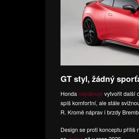
GT styl, žádný sporť
Honda
neplánuje
vytvořit dalš
spíš komfortní, ale stále svižnou
R. Kromě náprav i brzdy Brembo
Design se proti konceptu příliš 
se
dočká
až v roce 2026.