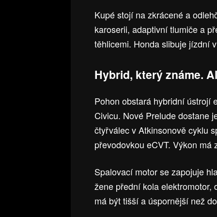
Kupé stojí na zkrácené a odlehč
karoserii, adaptivní tlumiče a
těhlicemi. Honda slibuje jízdní v
Hybrid, který známe. A
Pohon obstará hybridní ústrojí
Civicu. Nové Prelude dostane je
čtyřválec v Atkinsonově cyklu 
převodovkou eCVT. Výkon má z
Spalovací motor se zapojuje hl
žene přední kola elektromotor, 
má být tišší a úspornější než d