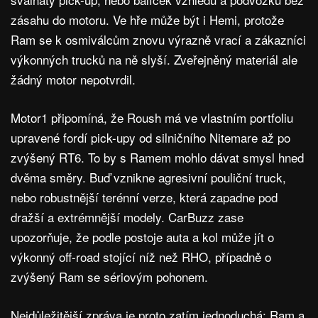
zásahu do motoru. Ve hře může být i Hemi, protože
Ram se k osmiválcům znovu výrazně vrací a zákazníci
výkonných trucků na ně slyší. Zveřejněný materiál ale
žádný motor nepotvrdil.
Motor1 připomíná, že Roush má ve vlastním portfoliu
upravené fordí pick-upy od silničního Nitemare až po
zvýšený RT6. To by s Ramem mohlo dávat smysl hned
dvěma směry. Buď vznikne agresivní pouliční truck,
nebo robustnější terénní verze, která zapadne pod
dražší a extrémnější modely. CarBuzz zase
upozorňuje, že podle postoje auta a kol může jít o
výkonný off-road stojící níž než RHO, případně o
zvýšený Ram se sériovým pohonem.
Nejdůležitější zpráva je proto zatím jednoduchá: Ram a