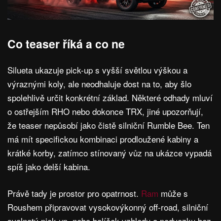
Co teaser říká a co ne
Silueta ukazuje pick-up s vyšší světlou výškou a
výraznými koly, ale neodhaluje dost na to, aby šlo
spolehlivě určit konkrétní základ. Některé odhady mluví
o ostřejším RHO nebo dokonce TRX, jiné upozorňují,
že teaser nepůsobí jako čistě silniční Rumble Bee. Ten
má mít specifickou kombinaci prodloužené kabiny a
krátké korby, zatímco stínovaný vůz na ukázce vypadá
spíš jako delší kabina.
Právě tady je prostor pro opatrnost.
Ram
může s
Roushem připravovat vysokovýkonný off-road, silniční
svalnatý pick-up, nebo balíček vzhledu a podvozku bez