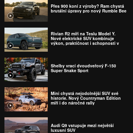
Přes 900 koní z výroby? Ram chystá
brutální úpravy pro nový Rumble Bee
Rivian R2 míří na Teslu Model Y.
Nové elektrické SUV kombinuje
výkon, praktičnost i schopnosti v
terénu
Shelby vrací dvoudveřový F-150
Super Snake Sport
Mini chystá nejodolnější SUV své
historie. Nový Countryman Edition
míří i do náročné rally
Audi Q9 vstupuje mezi největší
luxusní SUV