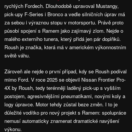
rychlých Fordech. Dlouhodobě upravoval Mustangy,
pick-upy F-Series i Bronco a vedle silničních úprav má
za sebou i výraznou stopu v motorsportu. Právě proto
působí spojení s Ramem jako zajímavý zlom. Nejde o
malého externího tunera, který přidá jen pár doplňků.
Roush je značka, která má v americkém výkonnostním
světě váhu.
Zároveň ale nejde o první případ, kdy se Roush podíval
mimo Ford. V roce 2025 se objevil Nissan Frontier Pro-
4X by Roush, tedy terénněji laděný pick-up s vyšším
postojem, agresivnějšími pneumatikami, novými koly a
logy úpravce. Motor tehdy zůstal beze změn. I to je
důležité vodítko pro nový projekt s Ramem: spolupráce
nemusí automaticky znamenat dramatické navýšení
výkonu.