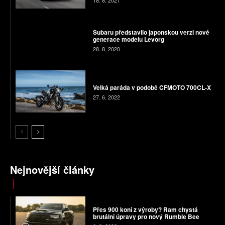
18. 8. 2021
Subaru představilo japonskou verzi nové
generace modelu Levorg
28. 8. 2020
Velká paráda v podobě CFMOTO 700CL-X
27. 6. 2022
Nejnovější články
Přes 900 koní z výroby? Ram chystá
brutální úpravy pro nový Rumble Bee