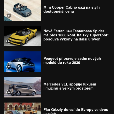
Mini Cooper Cabrio sází na styl i
dostupnější cenu
Nové Ferrari 849 Testarossa Spider
má přes 1000 koní. Italský supersport
posouvá výkony na další úroveň
Peugeot připravuje sedm nových
modelů do roku 2030
Mercedes VLE spojuje luxusní
limuzínu s velkým prostorem
Fiat Grizzly dorazí do Evropy ve dvou
verzích