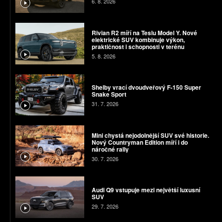
6. 8. 2026
Rivian R2 míří na Teslu Model Y. Nové
elektrické SUV kombinuje výkon,
praktičnost i schopnosti v terénu
5. 8. 2026
Shelby vrací dvoudveřový F-150 Super
Snake Sport
31. 7. 2026
Mini chystá nejodolnější SUV své historie.
Nový Countryman Edition míří i do
náročné rally
30. 7. 2026
Audi Q9 vstupuje mezi největší luxusní
SUV
29. 7. 2026