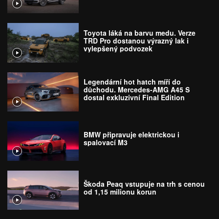
Toyota láká na barvu medu. Verze
TRD Pro dostanou výrazný lak i
vylepšený podvozek
Legendární hot hatch míří do
důchodu. Mercedes-AMG A45 S
dostal exkluzivní Final Edition
BMW připravuje elektrickou i
spalovací M3
Škoda Peaq vstupuje na trh s cenou
od 1,15 milionu korun