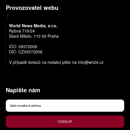
Provozovatel webu
World News Media, s.r.o.
Rybná 716/24
Staré Město, 110 00 Praha
IČO: 09372008
DIČ: CZ09372008
V případě dotazů na redakci pište na
info@wn24.cz
Napište nám
ODESLAT