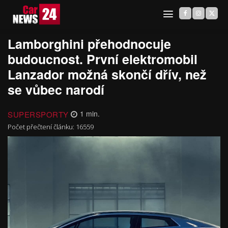
Lamborghini přehodnocuje
budoucnost. První elektromobil
Lanzador možná skončí dřív, než
se vůbec narodí
SUPERSPORTY
1
min.
Počet přečtení článku:
16559