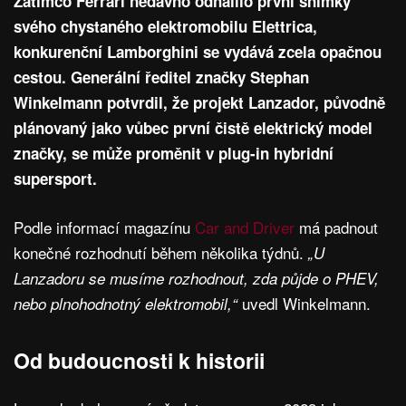
Zatímco Ferrari nedávno odhalilo první snímky
svého chystaného elektromobilu Elettrica,
konkurenční Lamborghini se vydává zcela opačnou
cestou. Generální ředitel značky Stephan
Winkelmann potvrdil, že projekt Lanzador, původně
plánovaný jako vůbec první čistě elektrický model
značky, se může proměnit v plug-in hybridní
supersport.
Podle informací magazínu
Car and Driver
má padnout
konečné rozhodnutí během několika týdnů.
„U
Lanzadoru se musíme rozhodnout, zda půjde o PHEV,
uvedl Winkelmann.
nebo plnohodnotný elektromobil,“
Od budoucnosti k historii