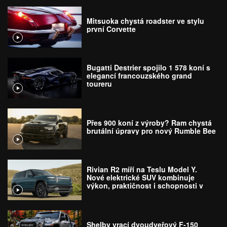
Mitsuoka chystá roadster ve stylu
první Corvette
Bugatti Destrier spojilo 1 578 koní s
elegancí francouzského grand
toureru
Přes 900 koní z výroby? Ram chystá
brutální úpravy pro nový Rumble Bee
Rivian R2 míří na Teslu Model Y.
Nové elektrické SUV kombinuje
výkon, praktičnost i schopnosti v
terénu
Shelby vrací dvoudveřový F-150