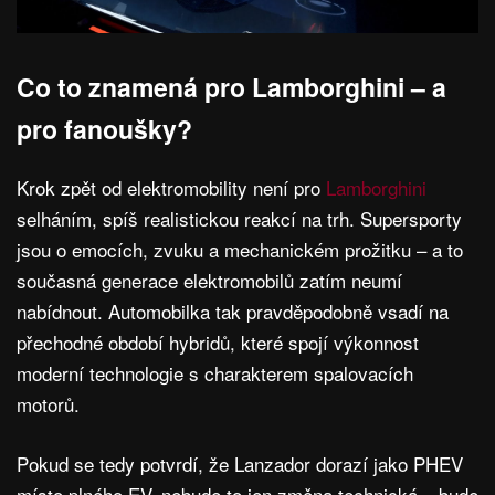
Co to znamená pro Lamborghini – a
pro fanoušky?
Krok zpět od elektromobility není pro
Lamborghini
selháním, spíš realistickou reakcí na trh. Supersporty
jsou o emocích, zvuku a mechanickém prožitku – a to
současná generace elektromobilů zatím neumí
nabídnout. Automobilka tak pravděpodobně vsadí na
přechodné období hybridů, které spojí výkonnost
moderní technologie s charakterem spalovacích
motorů.
Pokud se tedy potvrdí, že Lanzador dorazí jako PHEV
místo plného EV, nebude to jen změna technická – bude