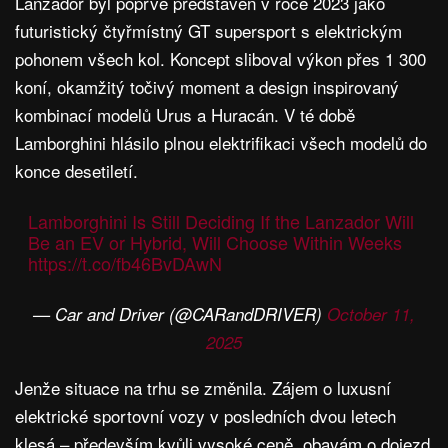
Lanzador byl poprvé představen v roce 2023 jako
futuristický čtyřmístný GT supersport s elektrickým
pohonem všech kol. Koncept sliboval výkon přes 1 300
koní, okamžitý točivý moment a design inspirovaný
kombinací modelů Urus a Huracán. V té době
Lamborghini hlásilo plnou elektrifikaci všech modelů do
konce desetiletí.
Lamborghini Is Still Deciding If the Lanzador Will
Be an EV or Hybrid, Will Choose Within Weeks
https://t.co/fb46BvDAwN
— Car and Driver (@CARandDRIVER)
October 11,
2025
Jenže situace na trhu se změnila. Zájem o luxusní
elektrické sportovní vozy v posledních dvou letech
klesá – především kvůli vysoké ceně, obavám o dojezd