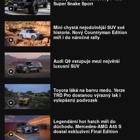
Super Snake Sport
Mini chystá nejodolnější SUV své
historie. Nový Countryman Edition
míří i do náročné rally
Audi Q9 vstupuje mezi největší
luxusní SUV
Toyota láká na barvu medu. Verze
TRD Pro dostanou výrazný lak i
vylepšený podvozek
Legendární hot hatch míří do
důchodu. Mercedes-AMG A45 S
dostal exkluzivní Final Edition