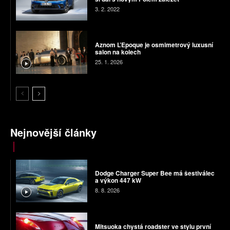
3. 2. 2022
Aznom L’Epoque je osmimetrový luxusní
salon na kolech
25. 1. 2026
Nejnovější články
Dodge Charger Super Bee má šestiválec
a výkon 447 kW
8. 8. 2026
Mitsuoka chystá roadster ve stylu první