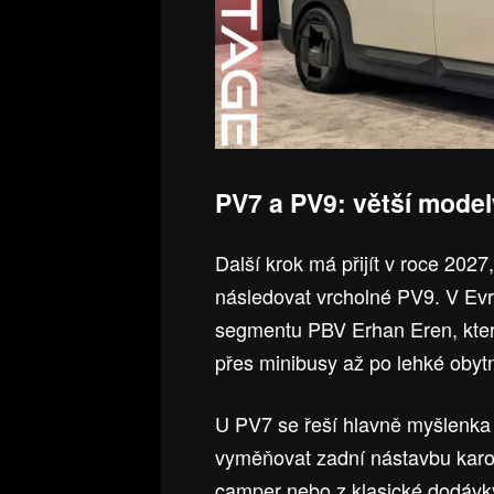
PV7 a PV9: větší mode
Další krok má přijít v roce 202
následovat vrcholné PV9. V Evr
segmentu PBV Erhan Eren, který 
přes minibusy až po lehké obyt
U PV7 se řeší hlavně myšlenka m
vyměňovat zadní nástavbu karos
camper nebo z klasické dodávky