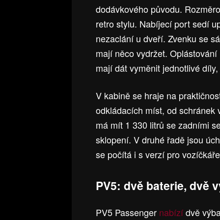
dodávkového původu. Rozměrově
retro stylu. Nabíjecí port sedí u
nezaclání u dveří. Zvenku se sáz
mají něco vydržet. Oplástování
mají dát vyměnit jednotlivé díly,
V kabině se hraje na praktično
odkládacích míst, od schránek 
má mít 1 330 litrů se zadními se
sklopení. V druhé řadě jsou úch
se počítá i s verzí pro vozíčkáře
PV5: dvě baterie, dvě v
PV5 Passenger
nabízí
dvě výba