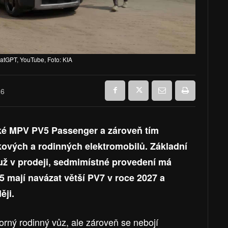
hatGPT, YouTube, Foto: KIA
26
cké MPV PV5 Passenger a zároveň tím
kových a rodinných elektromobilů. Základní
i už v prodeji, sedmimístné provedení má
5 mají navázat větší PV7 v roce 2027 a
ěji.
storný rodinný vůz, ale zároveň se nebojí