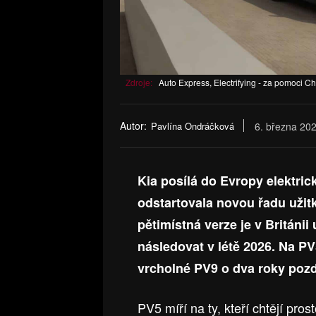
Zdroje:
Auto Express, Electrifying - za pomoci C
Autor:
Pavlína Ondráčková
6. března 20
Kia posílá do Evropy elektri
odstartovala novou řadu užit
pětimístná verze je v Británi
následovat v létě 2026. Na PV
vrcholné PV9 o dva roky pozd
PV5 míří na ty, kteří chtějí pro