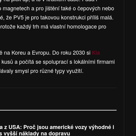
 o magnetech a pro jištění také o čepových nebo
, že PV5 je pro takovou konstrukci příliš malá.
protože každý trh má vlastní homologace pro
ně na Koreu a Evropu. Do roku 2030 si
Kia
 kusů a počítá se spoluprací s lokálními firmami
ávaly smysl pro různé typy využití.
a z USA: Proč jsou americké vozy výhodné i
s vyšší náklady na dopravu