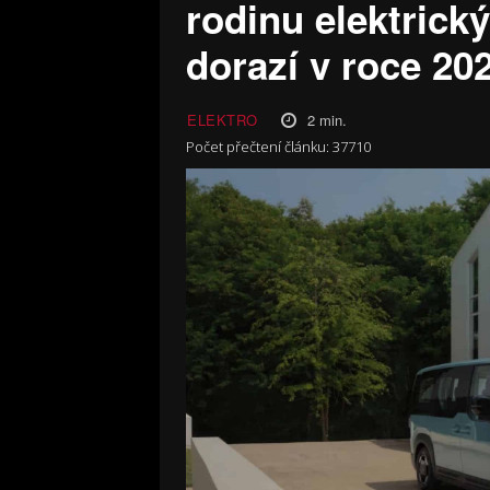
rodinu elektrick
dorazí v roce 20
2
min.
ELEKTRO
Počet přečtení článku:
37710