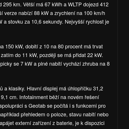
d 295 km. Větší má 67 kWh a WLTP dojezd 412
ší verze nabízí 88 kW a zrychlení na 100 km/h
W a stovku za 10,6 sekundy. Nejvyšší rychlost je
a 150 kW, dobití z 10 na 80 procent má trvat
 zatím do 11 kW, později se má přidat 22 kW.
picky se 7 kW a plné nabití vychází zhruba na 8
ků a klasiky. Hlavní displej má úhlopříčku 31,2
 19,1 cm. Infotainment běží na novém řešení
polupráci s Geotab se počítá i s funkcemi pro
například přehledem o poloze, stavu nabití nebo
pájet externí zařízení z baterie, je k dispozici