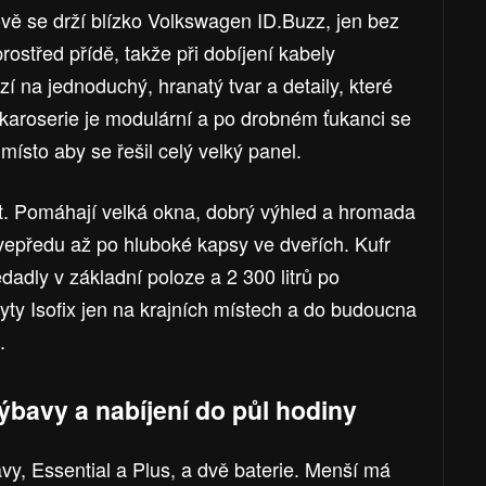
 se drží blízko Volkswagen ID.Buzz, jen bez
prostřed přídě, takže při dobíjení kabely
í na jednoduchý, hranatý tvar a detaily, které
 karoserie je modulární a po drobném ťukanci se
 místo aby se řešil celý velký panel.
st. Pomáhají velká okna, dobrý výhled a hromada
vepředu až po hluboké kapsy ve dveřích. Kufr
dadly v základní poloze a 2 300 litrů po
yty Isofix jen na krajních místech a do budoucna
.
ýbavy a nabíjení do půl hodiny
vy, Essential a Plus, a dvě baterie. Menší má