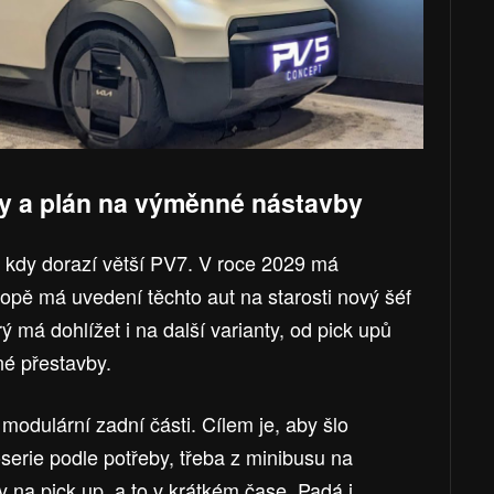
ly a plán na výměnné nástavby
7, kdy dorazí větší PV7. V roce 2029 má
opě má uvedení těchto aut na starosti nový šéf
má dohlížet i na další varianty, od pick upů
né přestavby.
odulární zadní části. Cílem je, aby šlo
erie podle potřeby, třeba z minibusu na
 na pick up, a to v krátkém čase. Padá i