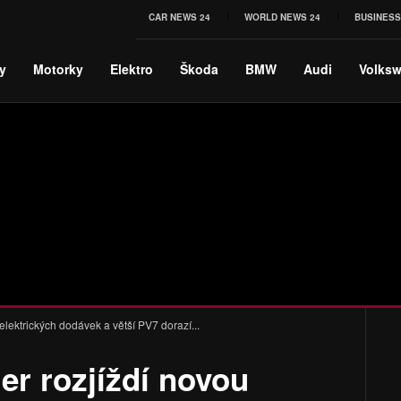
CAR NEWS 24
WORLD NEWS 24
BUSINESS
y
Motorky
Elektro
Škoda
BMW
Audi
Volks
lektrických dodávek a větší PV7 dorazí...
r rozjíždí novou