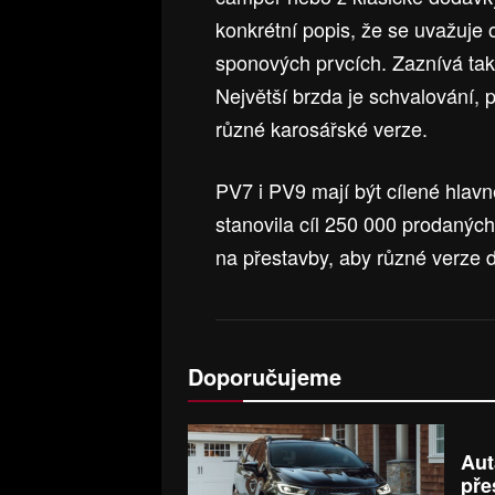
konkrétní popis, že se uvažuje
sponových prvcích. Zaznívá také
Největší brzda je schvalování, 
různé karosářské verze.
PV7 i PV9 mají být cílené hlav
stanovila cíl 250 000 prodaných
na přestavby, aby různé verze d
Doporučujeme
Aut
pře