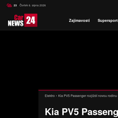
C
23
Čtvrtek 6. srpna 2026
Czech
Zajímavosti
Supersport
Elektro
Kia PV5 Passenger rozjíždí novou rodinu e
Kia PV5 Passenge