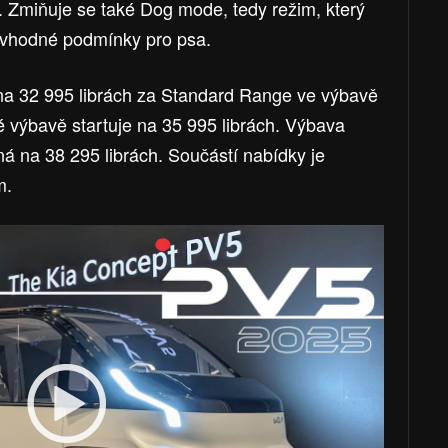
. Zmiňuje se také Dog mode, tedy režim, který
 vhodné podmínky pro psa.
í na 32 995 librách za Standard Range ve výbavě
é výbavě startuje na 35 995 librách. Výbava
číná na 38 295 librách. Součástí nabídky je
m.