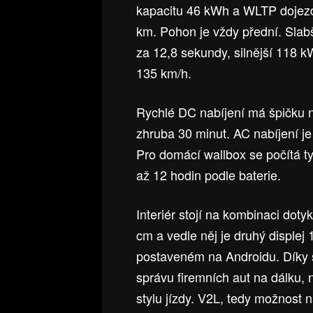
kapacitu 46 kWh a WLTP dojez
km. Pohon je vždy přední. Slab
za 12,8 sekundy, silnější 118 k
135 km/h.
Rychlé DC nabíjení má špičku n
zhruba 30 minut. AC nabíjení je
Pro domácí wallbox se počítá ty
až 12 hodin podle baterie.
Interiér stojí na kombinaci doty
cm a vedle něj je druhý displej
postaveném na Androidu. Díky s
správu firemních aut na dálku, 
stylu jízdy. V2L, tedy možnost na