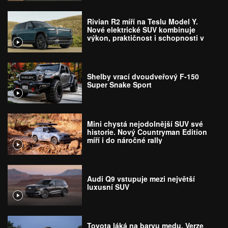
Rivian R2 míří na Teslu Model Y.
Nové elektrické SUV kombinuje
výkon, praktičnost i schopnosti v
terénu
Shelby vrací dvoudveřový F-150
Super Snake Sport
Mini chystá nejodolnější SUV své
historie. Nový Countryman Edition
míří i do náročné rally
Audi Q9 vstupuje mezi největší
luxusní SUV
Toyota láká na barvu medu. Verze