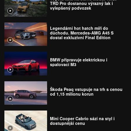
TRD Pro dostanou výrazný lak i
vylepšený podvozek
Legendární hot hatch míří do
důchodu. Mercedes-AMG A45 S
dostal exkluzivní Final Edition
BMW připravuje elektrickou i
spalovací M3
Škoda Peaq vstupuje na trh s cenou
od 1,15 milionu korun
Mini Cooper Cabrio sází na styl i
dostupnější cenu