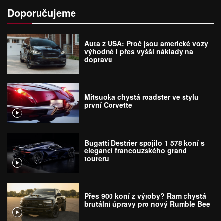
Doporučujeme
Auta z USA: Proč jsou americké vozy
výhodné i přes vyšší náklady na
dopravu
Mitsuoka chystá roadster ve stylu
první Corvette
Bugatti Destrier spojilo 1 578 koní s
elegancí francouzského grand
toureru
Přes 900 koní z výroby? Ram chystá
brutální úpravy pro nový Rumble Bee