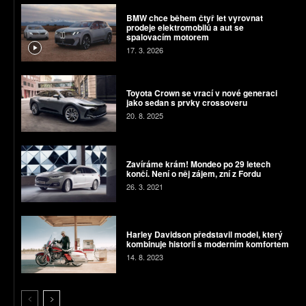
BMW chce během čtyř let vyrovnat
prodeje elektromobilů a aut se
spalovacím motorem
17. 3. 2026
Toyota Crown se vrací v nové generaci
jako sedan s prvky crossoveru
20. 8. 2025
Zavíráme krám! Mondeo po 29 letech
končí. Není o něj zájem, zní z Fordu
26. 3. 2021
Harley Davidson představil model, který
kombinuje historii s moderním komfortem
14. 8. 2023