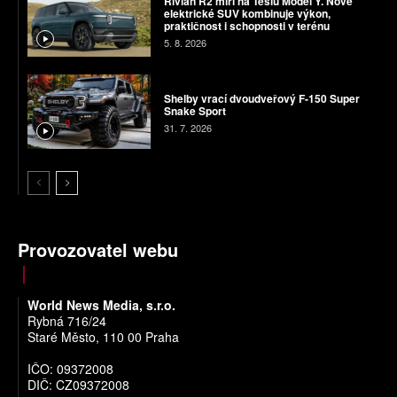
Rivian R2 míří na Teslu Model Y. Nové
elektrické SUV kombinuje výkon,
praktičnost i schopnosti v terénu
5. 8. 2026
Shelby vrací dvoudveřový F-150 Super
Snake Sport
31. 7. 2026
Provozovatel webu
World News Media, s.r.o.
Rybná 716/24
Staré Město, 110 00 Praha
IČO: 09372008
DIČ: CZ09372008