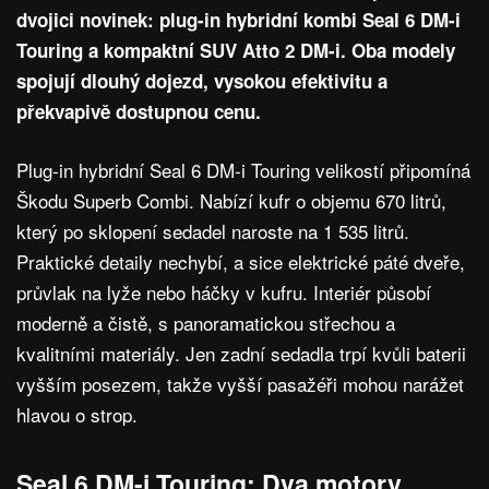
dvojici novinek: plug-in hybridní kombi Seal 6 DM-i
Touring a kompaktní SUV Atto 2 DM-i. Oba modely
spojují dlouhý dojezd, vysokou efektivitu a
překvapivě dostupnou cenu.
Plug-in hybridní Seal 6 DM-i Touring velikostí připomíná
Škodu Superb Combi. Nabízí kufr o objemu 670 litrů,
který po sklopení sedadel naroste na 1 535 litrů.
Praktické detaily nechybí, a sice elektrické páté dveře,
průvlak na lyže nebo háčky v kufru. Interiér působí
moderně a čistě, s panoramatickou střechou a
kvalitními materiály. Jen zadní sedadla trpí kvůli baterii
vyšším posezem, takže vyšší pasažéři mohou narážet
hlavou o strop.
Seal 6 DM-i Touring: Dva motory,