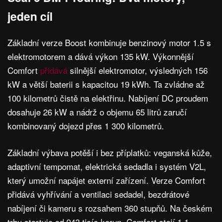
jeden cíl
Základní verze Boost kombinuje benzinový motor 1.5 s
elektromotorem a dává výkon 135 kW. Výkonnější
Comfort
přidává
silnější elektromotor, výsledných 156
kW a větší baterii s kapacitou 19 kWh. Ta zvládne až
100 kilometrů čistě na elektřinu. Nabíjení DC proudem
dosahuje 26 kW a nádrž o objemu 65 litrů zaručí
kombinovaný dojezd přes 1 300 kilometrů.
Základní výbava potěší i bez příplatků: veganská kůže,
adaptivní tempomat, elektrická sedadla i systém V2L,
který umožní napájet externí zařízení. Verze Comfort
přidává vyhřívání a ventilaci sedadel, bezdrátové
nabíjení či kameru s rozsahem 360 stupňů. Na českém
trhu startuje od 943 tisíc korun, Comfort stojí 1,1