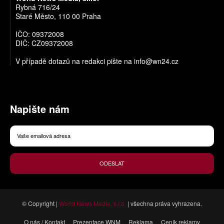
Rybná 716/24
Staré Město, 110 00 Praha
IČO: 09372008
DIČ: CZ09372008
V případě dotazů na redakci pište na
info@wn24.cz
Napište nám
ODESLAT
© Copyright |
World News Media, s.r.o.
| všechna práva vyhrazena.
O nás / Kontakt
Prezentace WNM
Reklama
Ceník reklamy