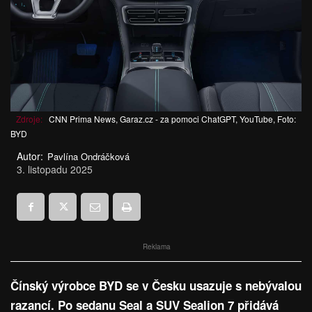
Zdroje:
CNN Prima News, Garaz.cz - za pomoci ChatGPT, YouTube, Foto:
BYD
Autor:
Pavlína Ondráčková
3. listopadu 2025
Reklama
Čínský výrobce BYD se v Česku usazuje s nebývalou
razancí. Po sedanu Seal a SUV Sealion 7 přidává