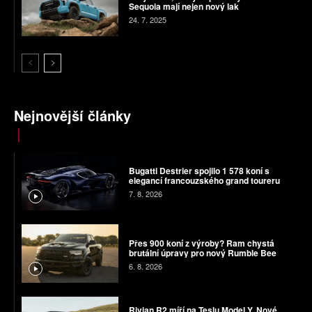
Sequoia mají nejen nový lak
24. 7. 2025
Nejnovější články
Bugatti Destrier spojilo 1 578 koní s
elegancí francouzského grand toureru
7. 8. 2026
Přes 900 koní z výroby? Ram chystá
brutální úpravy pro nový Rumble Bee
6. 8. 2026
Rivian R2 míří na Teslu Model Y. Nové