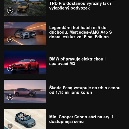
TRD Pro dostanou výrazný lak i
vylepšený podvozek
Legendární hot hatch míří do
důchodu. Mercedes-AMG A45 S
dostal exkluzivní Final Edition
BMW připravuje elektrickou i
spalovací M3
Škoda Peaq vstupuje na trh s cenou
od 1,15 milionu korun
Mini Cooper Cabrio sází na styl i
dostupnější cenu