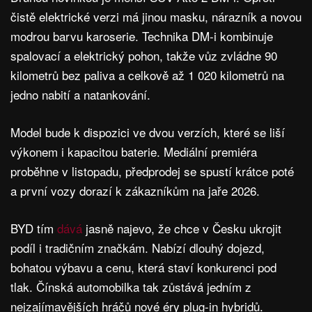
čistě elektrické verzi má jinou masku, nárazník a novou
modrou barvu karoserie. Technika DM-i kombinuje
spalovací a elektrický pohon, takže vůz zvládne 90
kilometrů bez paliva a celkově až 1 020 kilometrů na
jedno nabití a natankování.
Model bude k dispozici ve dvou verzích, které se liší
výkonem i kapacitou baterie. Mediální premiéra
proběhne v listopadu, předprodej se spustí krátce poté
a první vozy dorazí k zákazníkům na jaře 2026.
BYD tím
dává
jasně najevo, že chce v Česku ukrojit
podíl i tradičním značkám. Nabízí dlouhý dojezd,
bohatou výbavu a cenu, která staví konkurenci pod
tlak. Čínská automobilka tak zůstává jedním z
nejzajímavějších hráčů nové éry plug-in hybridů.