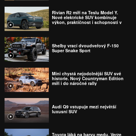
Rivian R2 míří na Teslu Model Y.
Nové elektrické SUV kombinuje
výkon, praktičnost i schopnosti v
terénu
Shelby vrací dvoudveřový F-150
Super Snake Sport
Mini chystá nejodolnější SUV své
historie. Nový Countryman Edition
míří i do náročné rally
Audi Q9 vstupuje mezi největší
luxusní SUV
Toyota láká na barvu medu. Verze