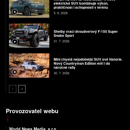
elektrické SUV kombinuje výkon,
praktičnost i schopnosti v terénu
5. 8. 2026
Shelby vrací dvoudveřový F-150 Super
Snake Sport
31. 7. 2026
Mini chystá nejodolnější SUV své historie.
Nový Countryman Edition míří i do
náročné rally
30. 7. 2026
Provozovatel webu
World News Media, s.r.o.