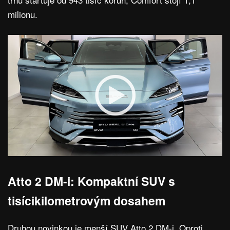
milionu.
Atto 2 DM-i: Kompaktní SUV s
tisícikilometrovým dosahem
Druhou novinkou je menší SUV Atto 2 DM-i. Oproti