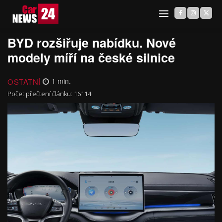
BYD rozšiřuje nabídku. Nové
modely míří na české silnice
OSTATNÍ
1
min.
Počet přečtení článku:
16114