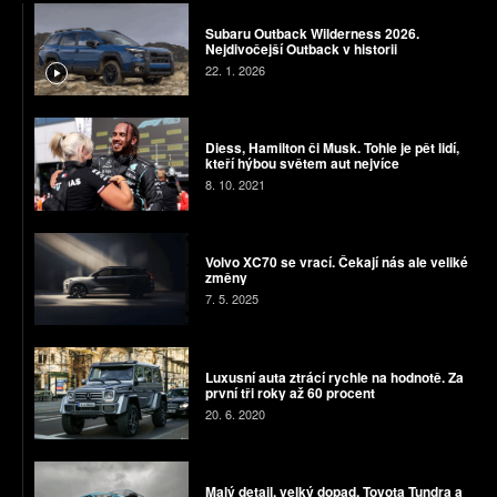
Subaru Outback Wilderness 2026.
Nejdivočejší Outback v historii
22. 1. 2026
Diess, Hamilton či Musk. Tohle je pět lidí,
kteří hýbou světem aut nejvíce
8. 10. 2021
Volvo XC70 se vrací. Čekají nás ale veliké
změny
7. 5. 2025
Luxusní auta ztrácí rychle na hodnotě. Za
první tři roky až 60 procent
20. 6. 2020
Malý detail, velký dopad. Toyota Tundra a