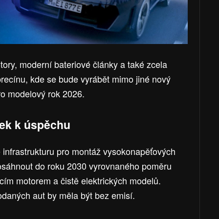
ory, moderní bateriové články a také zcela
ecínu, kde se bude vyrábět mimo jiné nový
ro modelový rok 2026.
edek k úspěchu
 infrastrukturu pro montáž vysokonapěťových
 dosáhnout do roku 2030 vyrovnaného poměru
cím motorem a čistě elektrických modelů.
odaných aut by měla být bez emisí.