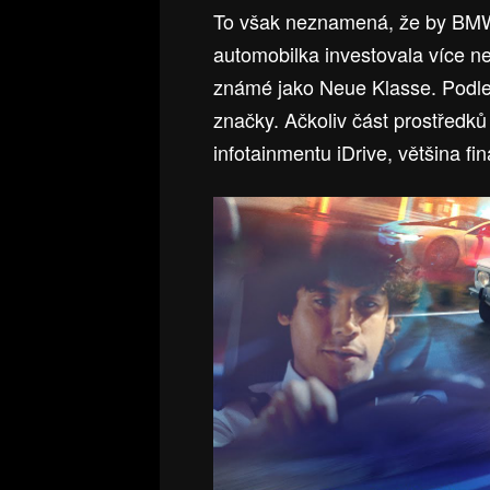
To však neznamená, že by BMW b
automobilka investovala více ne
známé jako Neue Klasse. Podl
značky. Ačkoliv část prostředk
infotainmentu iDrive, většina fi