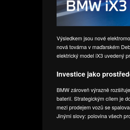
Výsledkem jsou nové elektromot
nová továrna v maďarském Debr
elektrický model iX3 uvedený p
Investice jako prostř
BMW zároveň výrazně rozšiřuje
baterií. Strategickým cílem je
mezi prodejem vozů se spalova
Jinými slovy: polovina všech pr