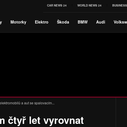
CAR NEWS 24
WORLD NEWS 24
BUSINESS
y
Motorky
Elektro
Škoda
BMW
Audi
Volks
lektromobilů a aut se spalovacím...
čtyř let vyrovnat