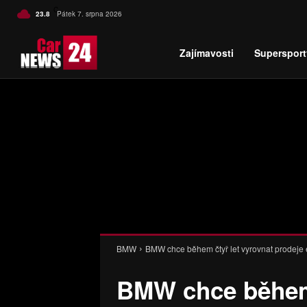
C
23.8
Pátek 7. srpna 2026
Czech
Zajímavosti
Supersport
BMW
BMW chce během čtyř let vyrovnat prodeje e
BMW chce během 