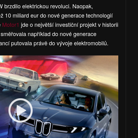
rzdilo elektrickou revoluci. Naopak,
ž 10 miliard eur do nové generace technologií
e
Motor1
jde o největší investiční projekt v historii
ů směřovala například do nové generace
nancí putovala právě do vývoje elektromobilů.