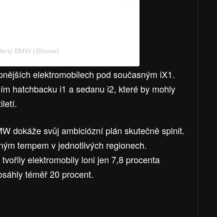
dílený BMW (@bmw)
pnějších elektromobilech pod současným iX1.
ím hatchbacku i1 a sedanu i2, které by mohly
letí.
W dokáže svůj ambiciózní plán skutečně splnit.
ůzným tempem v jednotlivých regionech.
vořily elektromobily loni jen 7,8 procenta
osáhly téměř 20 procent.