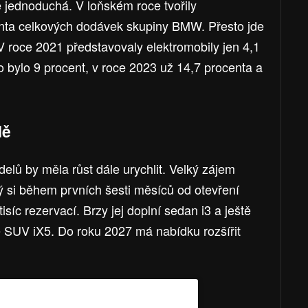
e jednoduchá. V loňském roce tvořily
enta celkových dodávek skupiny BMW. Přesto jde
 V roce 2021 představovaly elektromobily jen 4,1
o bylo 9 procent, v roce 2023 už 14,7 procenta a
dě
lů by měla růst dále urychlit. Velký zájem
rý si během prvních šesti měsíců od otevření
isíc rezervací. Brzy jej doplní sedan i3 a ještě
é SUV iX5. Do roku 2027 má nabídku rozšířit