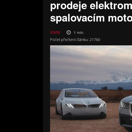
prodeje elektrom
spalovacím mot
1
min.
BMW
Počet přečtení článku:
21760