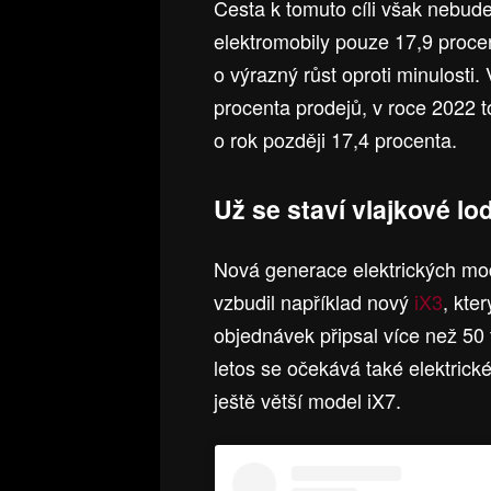
Cesta k tomuto cíli však nebud
elektromobily pouze 17,9 proc
o výrazný růst oproti minulosti.
procenta prodejů, v roce 2022 t
o rok později 17,4 procenta.
Už se staví vlajkové lo
Nová generace elektrických mode
vzbudil například nový
iX3
, kte
objednávek připsal více než 50 t
letos se očekává také elektrick
ještě větší model iX7.