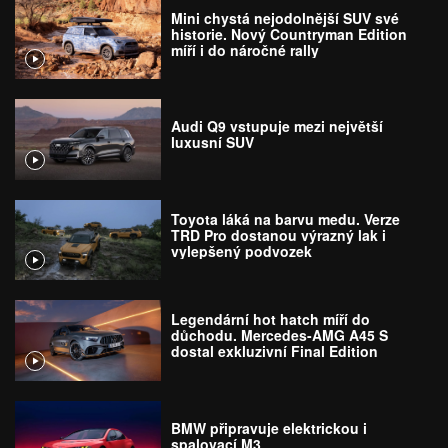
Mini chystá nejodolnější SUV své
historie. Nový Countryman Edition
míří i do náročné rally
Audi Q9 vstupuje mezi největší
luxusní SUV
Toyota láká na barvu medu. Verze
TRD Pro dostanou výrazný lak i
vylepšený podvozek
Legendární hot hatch míří do
důchodu. Mercedes-AMG A45 S
dostal exkluzivní Final Edition
BMW připravuje elektrickou i
spalovací M3