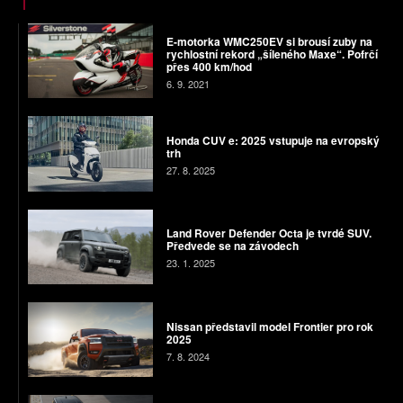
E-motorka WMC250EV si brousí zuby na
rychlostní rekord „šíleného Maxe“. Pofrčí
přes 400 km/hod
6. 9. 2021
Honda CUV e: 2025 vstupuje na evropský
trh
27. 8. 2025
Land Rover Defender Octa je tvrdé SUV.
Předvede se na závodech
23. 1. 2025
Nissan představil model Frontier pro rok
2025
7. 8. 2024