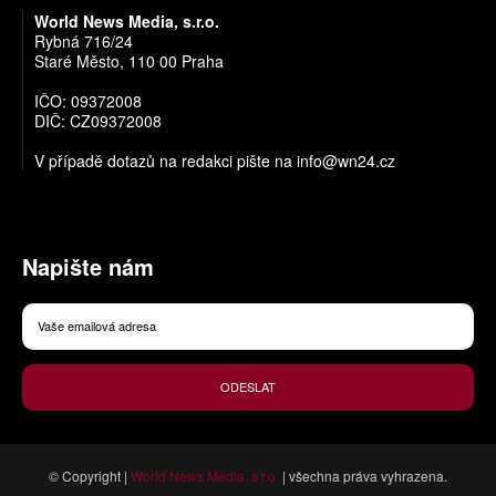
World News Media, s.r.o.
Rybná 716/24
Staré Město, 110 00 Praha
IČO: 09372008
DIČ: CZ09372008
V případě dotazů na redakci pište na
info@wn24.cz
Napište nám
ODESLAT
© Copyright |
World News Media, s.r.o.
| všechna práva vyhrazena.