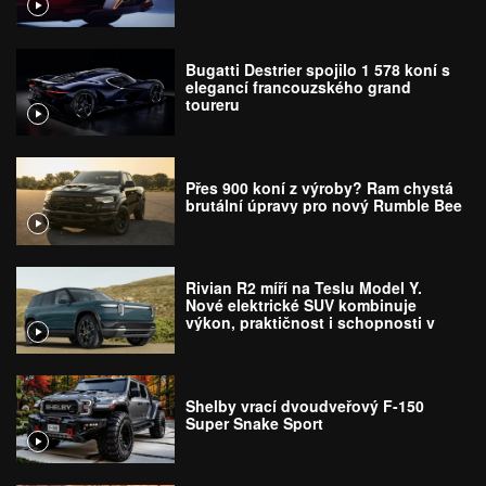
Bugatti Destrier spojilo 1 578 koní s
elegancí francouzského grand
toureru
Přes 900 koní z výroby? Ram chystá
brutální úpravy pro nový Rumble Bee
Rivian R2 míří na Teslu Model Y.
Nové elektrické SUV kombinuje
výkon, praktičnost i schopnosti v
terénu
Shelby vrací dvoudveřový F-150
Super Snake Sport