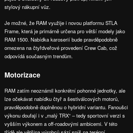
stylový nákupní vůz.
Je možné, že RAM využije i novou platformu STLA
Frame, která je primárně určena pro větší modely jako
RAM 1500. Nabídka karoserií bude pravděpodobně
omezena na čtyřdveřové provedení Crew Cab, což
odpovídá současným trendům.
Motorizace
RAM zatím neoznámil konkrétní pohonné jednotky, ale
lze očekávat nabídku čtyř a šestiválcových motorů,
pravděpodobně doplněnou o hybridní variantu. Fanoušci
výkonu doufají i v „malý TRX“ – tedy sportovní verzi s
vyšším výkonem a off-roadovými ambicemi. V této
třídě ale většina výrobců sází spíš na terénní