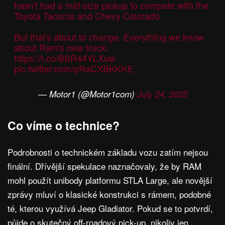
hasn't had a mid-size pickup to compete with the
Toyota Tacoma and Chevy Colorado.
But that's about to change. Everything we know
about Ram's new truck:
https://t.co/BSR44YLXuw
pic.twitter.com/pRaCXBKKKE
— Motor1 (@Motor1com)
July 24, 2025
Co víme o technice?
Podrobnosti o technickém základu vozu zatím nejsou
finální. Dřívější spekulace naznačovaly, že by RAM
mohl použít unibody platformu STLA Large, ale novější
zprávy mluví o klasické konstrukci s rámem, podobné
té, kterou využívá Jeep Gladiator. Pokud se to potvrdí,
půjde o skutečný off-roadový pick-up, nikoliv jen