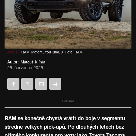
Zdroje:
RAM, Motor1, YouTube, X, Foto: RAM
Autor:
Matouš Klíma
25. července 2025
Reklama
RAM se konečně chystá vrátit do boje v segmentu
středně velkých pick-upů. Po dlouhých letech bez
přímého konkurenta pro vozy jako Toyota Tacoma,