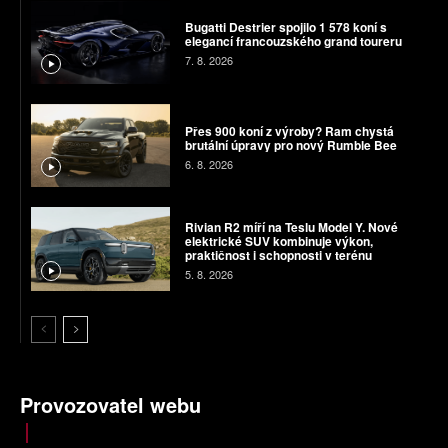
Bugatti Destrier spojilo 1 578 koní s
elegancí francouzského grand toureru
7. 8. 2026
Přes 900 koní z výroby? Ram chystá
brutální úpravy pro nový Rumble Bee
6. 8. 2026
Rivian R2 míří na Teslu Model Y. Nové
elektrické SUV kombinuje výkon,
praktičnost i schopnosti v terénu
5. 8. 2026
Provozovatel webu