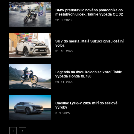
BMW představilo nového pomocníka do
městských uliček. Takhle vypadá CE 02
22. 9. 2023
SUV do města. Malá Suzuki Ignis, ideální
volba
31. 10. 2022
Legenda na dvou kolech se vrací. Tahle
vypadá Honda XL750
29. 11. 2022
Cadillac Lyriq-V 2026 míří do sériové
výroby
5. 9. 2025