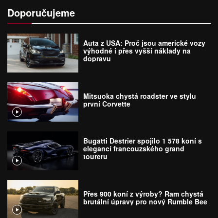
Doporučujeme
Auta z USA: Proč jsou americké vozy
výhodné i přes vyšší náklady na
dopravu
Mitsuoka chystá roadster ve stylu
první Corvette
Bugatti Destrier spojilo 1 578 koní s
elegancí francouzského grand
toureru
Přes 900 koní z výroby? Ram chystá
brutální úpravy pro nový Rumble Bee