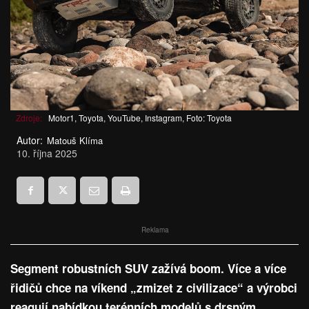
Zdroje:
Motor1, Toyota, YouTube, Instagram, Foto: Toyota
Autor:
Matouš Klíma
10. října 2025
Reklama
Segment robustních SUV zažívá boom. Více a více
řidičů chce na víkend „zmizet z civilizace“ a výrobci
reagují nabídkou terénních modelů s drsným