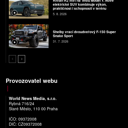
Rivian R2 míří na Teslu Model Y. Nové
elektrické SUV kombinuje výkon,
praktičnost i schopnosti v terénu
5. 8. 2026
Shelby vrací dvoudveřový F-150 Super
Snake Sport
31. 7. 2026
Provozovatel webu
World News Media, s.r.o.
Rybná 716/24
Staré Město, 110 00 Praha
IČO: 09372008
DIČ: CZ09372008