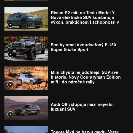
Rivian R2 míří na Teslu Model Y.
Nové elektrické SUV kombinuje
výkon, praktičnost i schopnosti v
terénu
Shelby vrací dvoudveřový F-150
Super Snake Sport
Mini chystá nejodolnější SUV své
historie. Nový Countryman Edition
míří i do náročné rally
Audi Q9 vstupuje mezi největší
luxusní SUV
Toyota láká na barvu medu. Verze