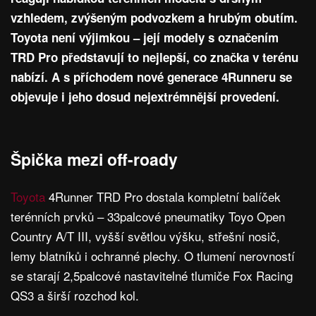
vzhledem, zvýšeným podvozkem a hrubým obutím.
Toyota není výjimkou – její modely s označením
TRD Pro představují to nejlepší, co značka v terénu
nabízí. A s příchodem nové generace 4Runneru se
objevuje i jeho dosud nejextrémnější provedení.
Špička mezi off-roady
Toyota
4Runner TRD Pro dostala kompletní balíček
terénních prvků – 33palcové pneumatiky Toyo Open
Country A/T III, vyšší světlou výšku, střešní nosič,
lemy blatníků i ochranné plechy. O tlumení nerovností
se starají 2,5palcové nastavitelné tlumiče Fox Racing
QS3 a širší rozchod kol.