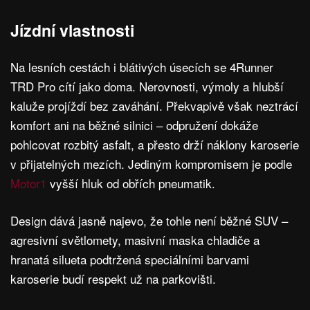
Jízdní vlastnosti
Na lesních cestách i blátivých úsecích se 4Runner
TRD Pro cítí jako doma. Nerovnosti, výmoly a hlubší
kaluže projíždí bez zaváhání. Překvapivě však neztrácí
komfort ani na běžné silnici – odpružení dokáže
pohlcovat rozbitý asfalt, a přesto drží náklony karoserie
v přijatelných mezích. Jediným kompromisem je podle
Motor1
vyšší hluk od obřích pneumatik.
Design dává jasně najevo, že tohle není běžné SUV –
agresivní světlomety, masivní maska chladiče a
hranatá silueta podtržená speciálními barvami
karoserie budí respekt už na parkovišti.