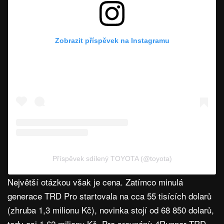
Zobrazit příspěvek na Instagramu
Příspěvek sdílený TOYOTA (@toyota)
Největší otázkou však je cena. Zatímco minulá
generace TRD Pro startovala na cca 55 tisících dolarů
(zhruba 1,3 milionu Kč), novinka stojí od 68 850 dolarů,
tedy asi 1,62 milionu Kč. Pro srovnání: 4Runner TRD