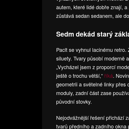
autem, které lidé dobře znají, 
zůstává sedan sedanem, ale do
Sedm dekád starý zákl
Paclt se vyhnul lacinému retro.
siluety. Tvary působí moderně a
„Vycházel jsem z proporcí model
ještě o trochu větší,“
říká
. Novi
geometrii a světelné linky přes 
moduly, zadní část zase používá
původní stovky.
Nejodvážnější řešení přichází z
tvarů předního a zadního okna 