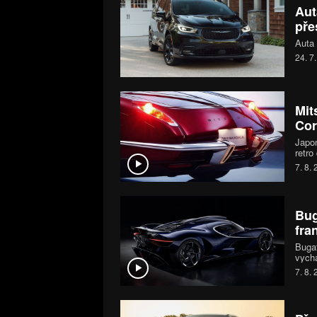
Aut
pře
Auta 
24. 7
Mit
Cor
Japon
retro
první
7. 8.
moder
MX-5 
Bug
fra
Bugat
vychá
šestn
7. 8.
chara
jedin