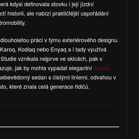
rá kdysi definovala stovku i její jízdní
í historii, ale nabízí praktičtější uspořádání
romobility.
dlouholetou práci v týmu exteriérového designu.
Karoq, Kodiaq nebo Enyaq a i tady využívá
 Studie vznikala nejprve ve skicách, pak v
azuje, jak by mohla vypadat elegantní
Škoda
 sebevědomý sedan s čistými liniemi, odvahou v
to, které znala celá generace řidičů.