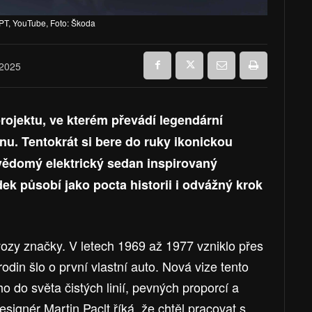
PT, YouTube, Foto: Škoda
 2025
projektu, ve kterém převádí legendární
. Tentokrát si bere do ruky ikonickou
evědomý elektrický sedan inspirovaný
ek působí jako pocta historii i odvážný krok
vozy značky. V letech 1969 až 1977 vzniklo přes
odin šlo o první vlastní auto. Nová vize tento
o do světa čistých linií, pevných proporcí a
signér Martin Paclt říká, že chtěl pracovat s