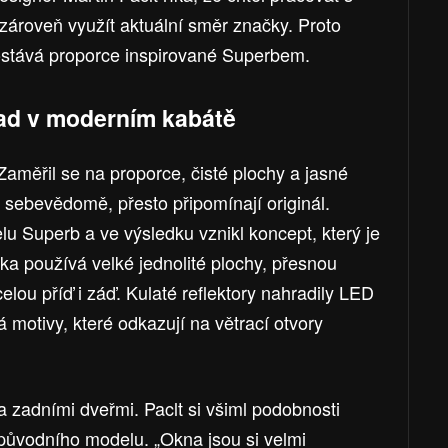
a zároveň využít aktuální směr značky. Proto
stává proporce inspirované Superbem.
ad v moderním kabátě
 Zaměřil se na proporce, čisté plochy a jasné
 sebevědomě, přesto připomínají originál.
u Superb a ve výsledku vznikl koncept, který je
nka používá velké jednolité plochy, přesnou
celou příď i záď. Kulaté reflektory nahradily LED
 motivy, které odkazují na větrací otvory
a zadními dveřmi. Paclt si všiml podobnosti
původního modelu. „Okna jsou si velmi