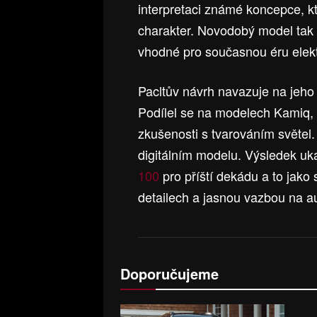
interpretaci známé koncepce, kte
charakter. Novodobý model tak ct
vhodné pro současnou éru elekt
Pacltův návrh navazuje na jeho 
Podílel se na modelech Kamiq, 
zkušenosti s tvarováním světel.
digitálním modelu. Výsledek uk
100
pro příští dekádu a to jako
detailech a jasnou vazbou na au
Doporučujeme