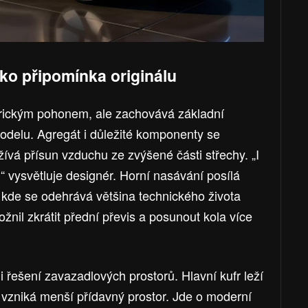
ko připomínka originálu
trickým pohonem, ale zachovává základní
odelu. Agregát i důležité komponenty se
ívá přísun vzduchu ze zvýšené části střechy. „I
,“ vysvětluje designér. Horní nasávání posílá
 kde se odehrává většina technického života
žnil zkrátit přední převis a posunout kola více
i řešení zavazadlových prostorů. Hlavní kufr leží
vzniká menší přídavný prostor. Jde o moderní