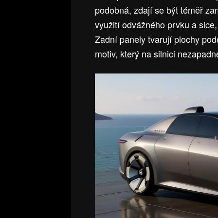
podobná, zdají se být téměř zam
využití odvážného prvku a sice
Zadní panely tvarují plochy pod
motiv, který na silnici nezapadn