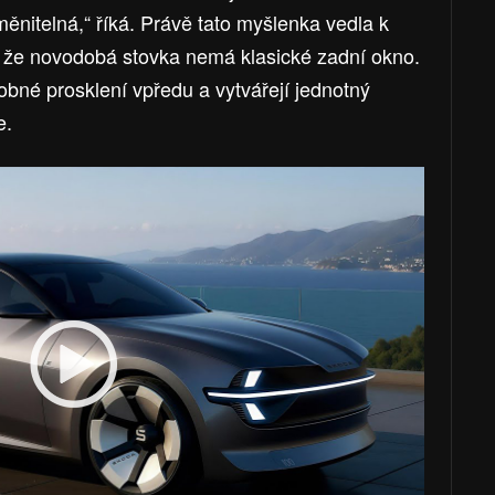
ěnitelná,“ říká. Právě tato myšlenka vedla k
, že novodobá stovka nemá klasické zadní okno.
obné prosklení vpředu a vytvářejí jednotný
e.