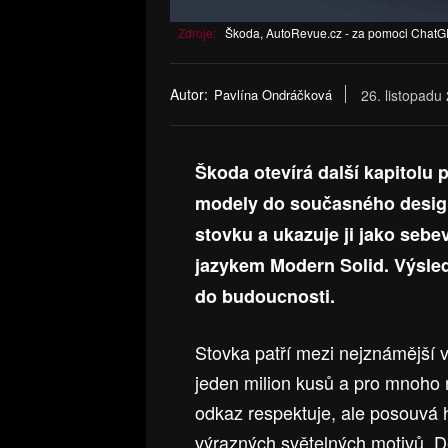
Zdroje:
Škoda, AutoRevue.cz - za pomoci ChatG
Autor:
Pavlína Ondráčková
26. listopadu
Škoda otevírá další kapitolu 
modely do současného designu
stovku a ukazuje ji jako seb
jazykem Modern Solid. Výsled
do budoucnosti.
Stovka patří mezi nejznámější 
jeden milion kusů a pro mnoho r
odkaz respektuje, ale posouvá h
výrazných světelných motivů. De