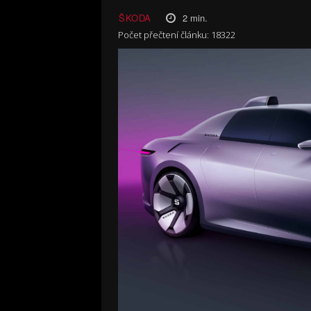
2
min.
ŠKODA
Počet přečtení článku:
18322