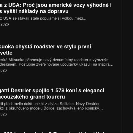
a z USA: Proč jsou americké vozy výhodné i
s vyšší náklady na dopravu
z USA se stávají stále populárnější volbou mezi...
. 2026
suoka chystá roadster ve stylu první
vette
ská Mitsuoka připravuje nový dvoumístný roadster s výrazným
 designem. Postupně zveřejňované upoutávky ukazují na inspiraci
 generací Chevroletu Corvette, konkrétně jejím provedením po
 2026
nizaci z roku 1958. Novinka má mít technický základ v Mazdě
a kompletně se představí letos v listopadu.
atti Destrier spojilo 1 578 koní s elegancí
ncouzského grand toureru
ti představilo další unikát z divize Solitaire. Nový Destrier
zí z okruhového modelu Bolide, zachovává jeho ikonický
áctiválec o výkonu 1 578 koní, ale místo čistě závodního
 2026
kteru sází na vytříbený design, luxusní interiér a exkluzivitu
ého vyrobeného kusu.