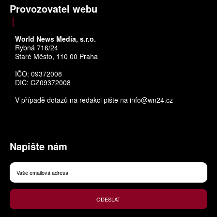
Provozovatel webu
World News Media, s.r.o.
Rybná 716/24
Staré Město, 110 00 Praha
IČO: 09372008
DIČ: CZ09372008
V případě dotazů na redakci pište na
info@wn24.cz
Napište nám
ODESLAT