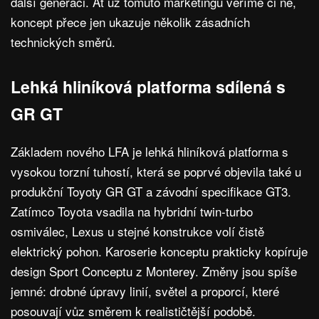
další generaci. Ať už tomuto marketingu věříme či ne,
koncept přece jen ukazuje několik zásadních
technických směrů.
Lehká hliníková platforma sdílená s
GR GT
Základem nového LFA je lehká hliníková platforma s
vysokou torzní tuhostí, která se poprvé objevila také u
produkční Toyoty GR GT a závodní specifikace GT3.
Zatímco Toyota vsadila na hybridní twin-turbo
osmiválec, Lexus u stejné konstrukce volí čistě
elektrický pohon. Karoserie konceptu prakticky kopíruje
design Sport Conceptu z Monterey. Změny jsou spíše
jemné: drobné úpravy linií, světel a proporcí, které
posouvají vůz směrem k realističtější podobě.