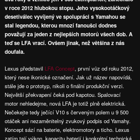
v roce 2012 hlubokou stopu. Jeho vysokootáčkový
desetiválec vyvíjený ve spolupráci s Yamahou se
stal legendou, kterou mnozí fanoušci dodnes
považují za jeden z nejlepších motorů všech dob. A
teď se LFA vrací. Ovšem jinak, než většina z nás
doufala.
Lexus představil
LFA Concept
, první vůz od roku 2012,
který nese ikonické označení. Jak už název napovídá,
stále jde o prototyp, nikoli o finální produkční verzi.
Největší překvapení čeká pod kapotou. Spalovací
motor nehledejme, nová LFA je totiž plně elektrická.
Nečekejte tedy ječící V10 s červeným polem u 9 500
otáček ani nezaměnitelný zvukový podpis od Yamahy.
Koncept sází na baterie, elektromotory a ticho. Lexus
zatím tají výkon, kapacitu baterií i konkrétní technická