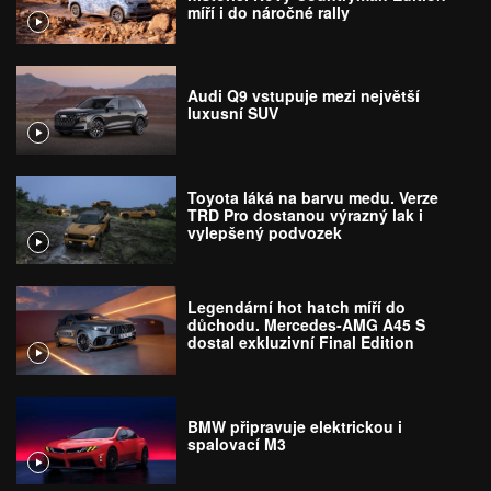
míří i do náročné rally
Audi Q9 vstupuje mezi největší
luxusní SUV
Toyota láká na barvu medu. Verze
TRD Pro dostanou výrazný lak i
vylepšený podvozek
Legendární hot hatch míří do
důchodu. Mercedes-AMG A45 S
dostal exkluzivní Final Edition
BMW připravuje elektrickou i
spalovací M3