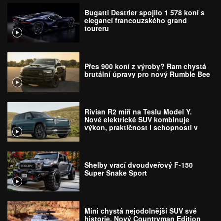
Bugatti Destrier spojilo 1 578 koní s
elegancí francouzského grand
toureru
Přes 900 koní z výroby? Ram chystá
brutální úpravy pro nový Rumble Bee
Rivian R2 míří na Teslu Model Y.
Nové elektrické SUV kombinuje
výkon, praktičnost i schopnosti v
terénu
Shelby vrací dvoudveřový F-150
Super Snake Sport
Mini chystá nejodolnější SUV své
historie. Nový Countryman Edition