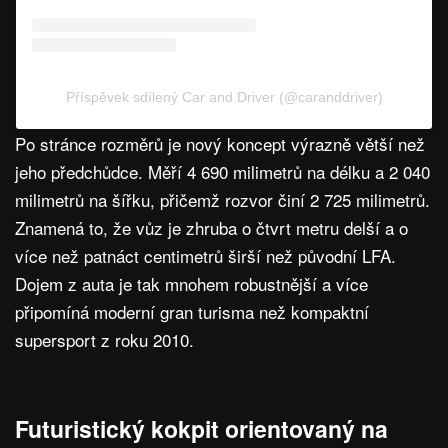
Příspěvek sdílený Car and Driver (@caranddriver)
Po stránce rozměrů je nový koncept výrazně větší než
jeho předchůdce. Měří 4 690 milimetrů na délku a 2 040
milimetrů na šířku, přičemž rozvor činí 2 725 milimetrů.
Znamená to, že vůz je zhruba o čtvrt metru delší a o
více než patnáct centimetrů širší než původní LFA.
Dojem z auta je tak mnohem robustnější a více
připomíná moderní gran turisma než kompaktní
supersport z roku 2010.
Futuristický kokpit orientovaný na