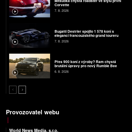
Mitsuoka chystá roadster ve stylu první
Corvette
7. 8. 2026
Bugatti Destrier spojilo 1 578 koní s
elegancí francouzského grand toureru
7. 8. 2026
Přes 900 koní z výroby? Ram chystá
brutální úpravy pro nový Rumble Bee
6. 8. 2026
Provozovatel webu
World News Media, s.r.o.