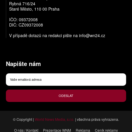
Rybná 716/24
Staré Město, 110 00 Praha
IČO: 09372008
DIČ: CZ09372008
V případě dotazů na redakci pište na
info@wn24.cz
Napište nám
ODESLAT
© Copyright |
World News Media, s.r.o.
| všechna práva vyhrazena.
O nás / Kontakt
Prezentace WNM
Reklama
Ceník reklamy