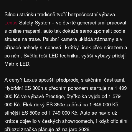
Silnou stránku tradičně tvoří bezpečnostní výbava.
Lexus
Safety System+ ve čtvrté generaci umí pracovat
s online mapami, auto tak dokáže samo zpomalit podle
situace na trase. Palubní kamera ukládá záznamy a v
případě nehody si schová i krátký úsek před nárazem a
po něm. Světla řeší LED technika, vyšší výbavy přidají
Matrix LED.
A ceny? Lexus spouští předprodej s akčními částkami.
Hybridní ES 300h s předním pohonem startuje na 1 499
000 Kč ve výbavě Prestige, čtyřkolka vyjde od 1 579
000 Kč. Elektrický ES 350e začíná na 1 649 000 Kč,
silnější ES 500e od 1 749 000 Kč. Auto se navíc už
krátce objevilo v českých showroomech, i když oficiální
příjezd značka plánuje až na jaro 2026.