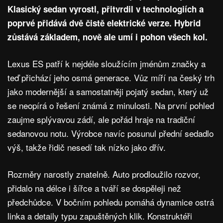
Klasický sedan vyrostl, přitvrdil v technologiích a
poprvé přidává dvě čistě elektrické verze. Hybrid
zůstává základem, nově ale umí i pohon všech kol.
Lexus ES patří k nejdéle sloužícím jménům značky a
teď přichází jeho osmá generace. Vůz míří na český trh
jako modernější a samostatněji pojatý sedan, který už
se neopírá o řešení známá z minulosti. Na první pohled
zaujme splývavou zádí, ale pořád hraje na tradiční
sedanovou notu. Výrobce navíc posunul přední sedadlo
výš, takže řidič nesedí tak nízko jako dřív.
Rozměry narostly znatelně. Auto prodloužilo rozvor,
přidalo na délce i šířce a tváří se dospěleji než
předchůdce. V bočním pohledu pomáhá dynamice ostrá
linka a detaily typu zapuštěných klik. Konstruktéři