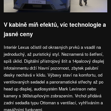
V kabině míň efektů, víc technologie a
jasné ceny
Interiér Lexus očistil od okrasných prvků a vsadil na
jednoduchý, až puristický styl. Neznamená to šetření,
spíš úklid. Digitální přístrojový štít a 14palcový displej
infotainmentu drží hlavní pozornost, zbytek palubní
desky nechává v klidu. Výbavy staví na komfortu, od
ventilovaných sedadel a panoramatické střechy až po
head up displej, audiosystém Mark Levinson nebo
kamery s 360stupňovým zobrazením. Vrchol přidává
zadní sedadla typu Ottoman s ventilací, vyhříváním a
masážními funkcemi.