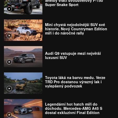
Shelby vrací dvoudveřový F-150
Super Snake Sport
Mini chystá nejodolnější SUV své
historie. Nový Countryman Edition
míří i do náročné rally
Audi Q9 vstupuje mezi největší
luxusní SUV
Toyota láká na barvu medu. Verze
TRD Pro dostanou výrazný lak i
vylepšený podvozek
Legendární hot hatch míří do
důchodu. Mercedes-AMG A45 S
dostal exkluzivní Final Edition