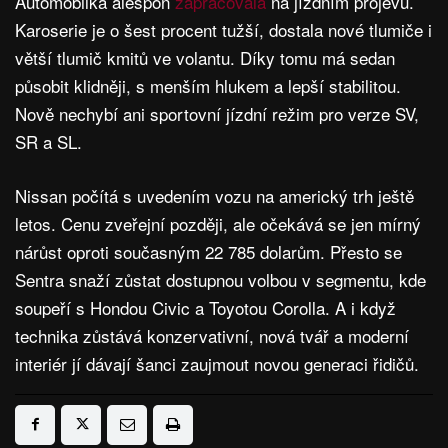
Automobilka alespoň
zapracovala
na jízdním projevu.
Karoserie je o šest procent tužší, dostala nové tlumiče i
větší tlumič kmitů ve volantu. Díky tomu má sedan
působit klidněji, s menším hlukem a lepší stabilitou.
Nově nechybí ani sportovní jízdní režim pro verze SV,
SR a SL.
Nissan počítá s uvedením vozu na americký trh ještě
letos. Cenu zveřejní později, ale očekává se jen mírný
nárůst oproti současným 22 785 dolarům. Přesto se
Sentra snaží zůstat dostupnou volbou v segmentu, kde
soupeří s Hondou Civic a Toyotou Corolla. A i když
technika zůstává konzervativní, nová tvář a moderní
interiér jí dávají šanci zaujmout novou generaci řidičů.