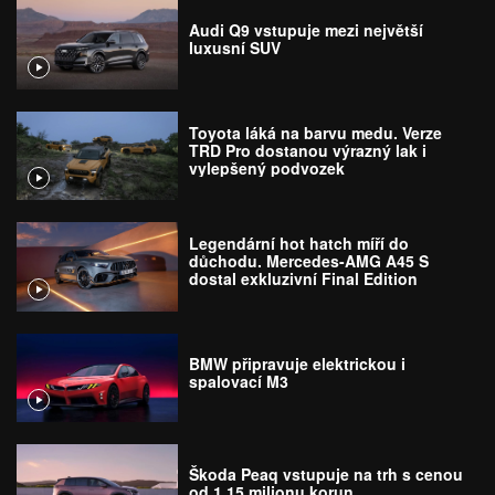
Audi Q9 vstupuje mezi největší
luxusní SUV
Toyota láká na barvu medu. Verze
TRD Pro dostanou výrazný lak i
vylepšený podvozek
Legendární hot hatch míří do
důchodu. Mercedes-AMG A45 S
dostal exkluzivní Final Edition
BMW připravuje elektrickou i
spalovací M3
Škoda Peaq vstupuje na trh s cenou
od 1,15 milionu korun