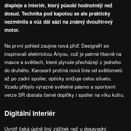
displeje a interiér, který působí hodnotněji než
dosud. Technika pod kapotou se ale prakticky
nezměnila a vůz dál sází na známý dvoulitrový
motor.
Na první pohled zaujme nová příď. Designéři se
inspirovali elektrickou Ariyou, což je patrné hlavně na
masce a světlech, které plynule přecházejí z jednoho
do druhého. Karoserii protíná nová linie od světlometů
až po zadní spoiler, opticky snižuje celou siluetu.
Vzadu přibylo výrazné světelné pásmo a sportovní
verze SR dostala černé doplňky i spoiler na víku kufru.
Digitální interiér
Uvnitř čeká úplně jiný zážitek než u dosavadní