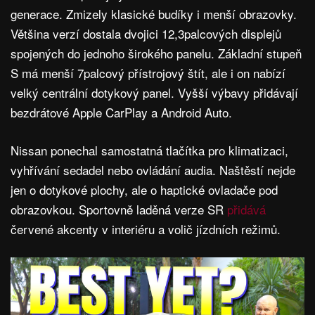
generace. Zmizely klasické budíky i menší obrazovky.
Většina verzí dostala dvojici 12,3palcových displejů
spojených do jednoho širokého panelu. Základní stupeň
S má menší 7palcový přístrojový štít, ale i on nabízí
velký centrální dotykový panel. Vyšší výbavy přidávají
bezdrátové Apple CarPlay a Android Auto.
Nissan ponechal samostatná tlačítka pro klimatizaci,
vyhřívání sedadel nebo ovládání audia. Naštěstí nejde
jen o dotykové plochy, ale o haptické ovladače pod
obrazovkou. Sportovně laděná verze SR
přidává
červené akcenty v interiéru a volič jízdních režimů.