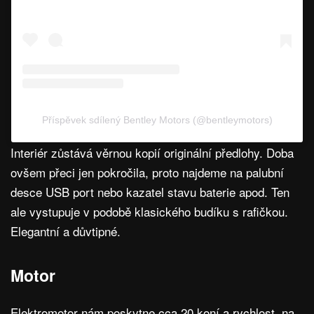
Příspěvek sdílený Bentley Motors (@bentleymotors)
Interiér zůstává věrnou kopií originální předlohy. Doba
ovšem přeci jen pokročila, proto najdeme na palubní
desce USB port nebo kazatel stavu baterie apod. Ten
ale vystupuje v podobě klasického budíku s rafičkou.
Elegantní a důvtipné.
Motor
Elektromotor nám poskytne cca 20 koní a rychlost, na