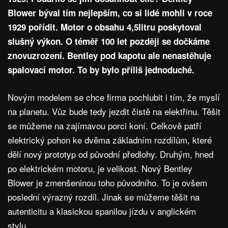
Blower býval tím nejlepším, co si lidé mohli v roce
1929 pořídit. Motor o obsahu 4,5litru poskytoval
slušný výkon. O téměř 100 let později se dočkáme
znovuzrození. Bentley pod kapotu ale nenastěhuje
spalovací motor. To by bylo příliš jednoduché.
Novým modelem se chce firma pochlubit i tím, že myslí
na planetu. Vůz bude tedy jezdit čistě na elektřinu. Těšit
se můžeme na zajímavou porci koní. Celkově patří
elektrický pohon ke dvěma základním rozdílům, které
dělí nový prototyp od původní předlohy. Druhým, hned
po elektrickém motoru, je velikost. Nový Bentley
Blower je zmenšeninou toho původního. To je ovšem
poslední výrazný rozdíl. Jinak se můžeme těšit na
autenticitu a klasickou spanilou jízdu v anglickém
stylu.