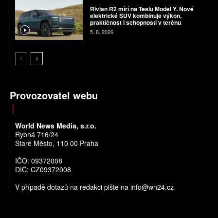
Rivian R2 míří na Teslu Model Y. Nové
elektrické SUV kombinuje výkon,
praktičnost i schopnosti v terénu
5. 8. 2026
Provozovatel webu
World News Media, s.r.o.
Rybná 716/24
Staré Město, 110 00 Praha
IČO: 09372008
DIČ: CZ09372008
V případě dotazů na redakci pište na
info@wn24.cz