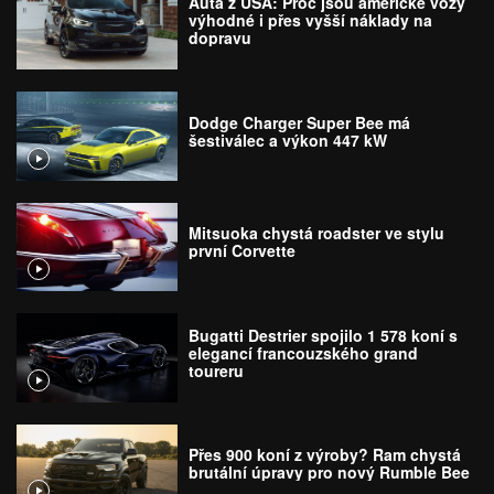
Auta z USA: Proč jsou americké vozy
výhodné i přes vyšší náklady na
dopravu
Dodge Charger Super Bee má
šestiválec a výkon 447 kW
Mitsuoka chystá roadster ve stylu
první Corvette
Bugatti Destrier spojilo 1 578 koní s
elegancí francouzského grand
toureru
Přes 900 koní z výroby? Ram chystá
brutální úpravy pro nový Rumble Bee