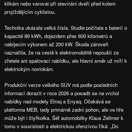
klikám nebo varovat při otevírání dveří před kolem
projíždějícím cyklistou.
Technika ukázala velká čísla. Studie počítala s baterií o
kapacitě 89 kWh, dojezdem přes 600 kilometrů a
nabíjecím výkonem až 200 kW. Škoda zároveň
naznačila, že na cestě k elektromobilitě nepouští ze
zřetele ani spalovací nabídku, ale hlavní směr už míří k
elektrickým novinkám.
Produkční verze velkého SUV má podle posledních
informací dorazit v roce 2026 a posadit se na vrchol
nabídky nad modely Elroq a Enyaq. Očekává se
platforma MEB, tedy primárně zadní pohon, ale ve hře
může být i čtyřkolka. Šéf automobilky Klaus Zellmer k
tomu v souvislosti s elektrickou ofenzívou říká: „Do