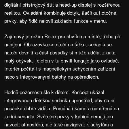
digitální přístrojový štít a head-up displej s rozšířenou
realitou. Ovládání kombinuje dotyk, tlačítka i otočné
prvky, aby řidič nelovil základní funkce v menu.
Zajímavý je režim Relax pro chvíle na místě, třeba při
nabíjení. Obrazovka se otočí na šířku, sedadla se
natočí dovnitř a část posádky si může udělat z auta
malý obývák. Telefon v tu chvíli funguje jako ovladač.
Interiér počítá i s magnetickým uchycením zařízení
nebo s integrovanými batohy na opěradlech.
Hodně pozornosti šlo k dětem. Koncept ukázal
integrovanou dětskou sedačku uprostřed, aby na ni
posádka dobře viděla. Pomáhá i kamera namířená na
zadní sedadla. Světelné prvky v kabině nemají jen
navodit atmosféru, ale také navigovat k úchytům a