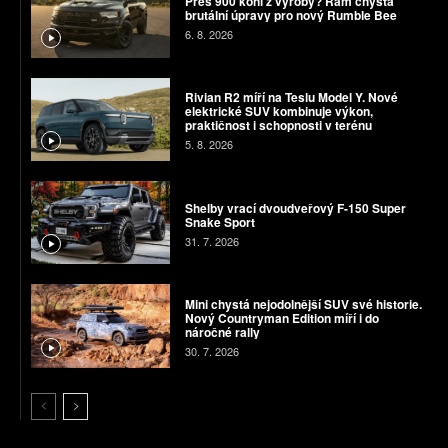
Přes 900 koní z výroby? Ram chystá
brutální úpravy pro nový Rumble Bee
6. 8. 2026
Rivian R2 míří na Teslu Model Y. Nové
elektrické SUV kombinuje výkon,
praktičnost i schopnosti v terénu
5. 8. 2026
Shelby vrací dvoudveřový F-150 Super
Snake Sport
31. 7. 2026
Mini chystá nejodolnější SUV své historie.
Nový Countryman Edition míří i do
náročné rally
30. 7. 2026