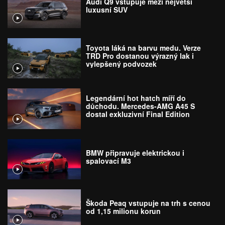
Audi Q9 vstupuje mezi největší
luxusní SUV
Toyota láká na barvu medu. Verze
TRD Pro dostanou výrazný lak i
vylepšený podvozek
Legendární hot hatch míří do
důchodu. Mercedes-AMG A45 S
dostal exkluzivní Final Edition
BMW připravuje elektrickou i
spalovací M3
Škoda Peaq vstupuje na trh s cenou
od 1,15 milionu korun