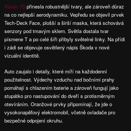
Vision 7S
přinesla robustnější tvary, ale zároveň důraz
na co nejlepší aerodynamiku. Vepředu se objevil prvek
Tech-Deck Face, plošší a širší maska, která schovává
senzory pod tmavým sklem. Světla dostala tvar
písmene T a po celé šíři přibyly světelné linky. Na přídi
i zádi se objevuje osvětlený nápis Škoda v nové
vizuální identitě.
Auto zaujalo i detaily, které míří na každodenní
použitelnost. Výdechy vzduchu nad bočními prahy
pomáhají s chlazením baterie a zároveň fungují jako
stupátko pro nastupování do dveří s protisměrným
otevíráním. Oranžové prvky připomínají, že jde o
vysokonapěťový elektromobil, včetně ovladače pro
bezpečné odpojení okruhu.