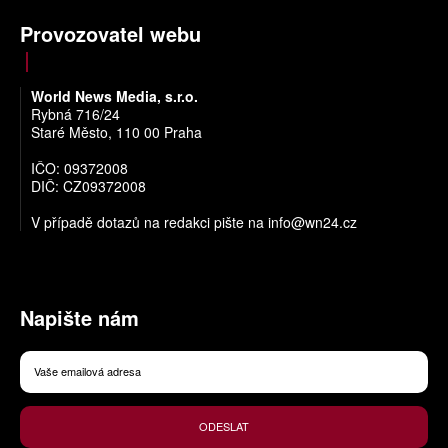
Provozovatel webu
World News Media, s.r.o.
Rybná 716/24
Staré Město, 110 00 Praha
IČO: 09372008
DIČ: CZ09372008
V případě dotazů na redakci pište na
info@wn24.cz
Napište nám
ODESLAT