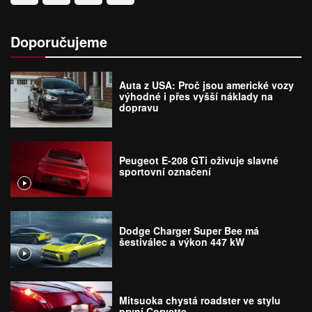
Doporučujeme
Auta z USA: Proč jsou americké vozy
výhodné i přes vyšší náklady na
dopravu
Peugeot E-208 GTi oživuje slavné
sportovní označení
Dodge Charger Super Bee má
šestiválec a výkon 447 kW
Mitsuoka chystá roadster ve stylu
první Corvette