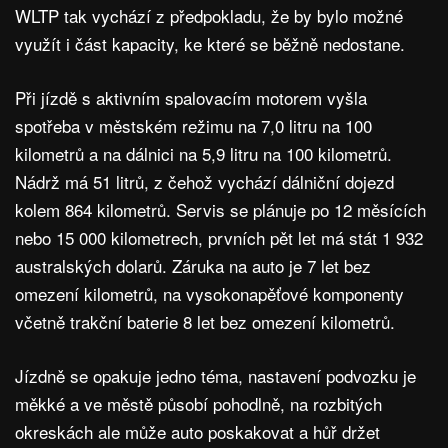
WLTP tak vychází z předpokladu, že by bylo možné
využít i část kapacity, ke které se běžně nedostane.
Při jízdě s aktivním spalovacím motorem vyšla
spotřeba v městském režimu na 7,0 litru na 100
kilometrů a na dálnici na 5,9 litru na 100 kilometrů.
Nádrž má 51 litrů, z čehož vychází dálniční dojezd
kolem 864 kilometrů. Servis se plánuje po 12 měsících
nebo 15 000 kilometrech, prvních pět let má stát 1 932
australských dolarů. Záruka na auto je 7 let bez
omezení kilometrů, na vysokonapěťové komponenty
včetně trakční baterie 8 let bez omezení kilometrů.
Jízdně se opakuje jedno téma, nastavení podvozku je
měkké a ve městě působí pohodlně, na rozbitých
okreskách ale může auto poskakovat a hůř držet