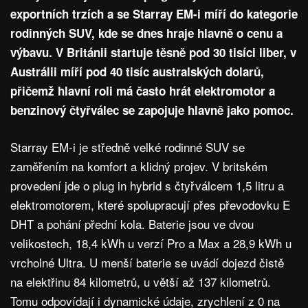
exportních trzích a se Starray EM-i míří do kategorie
rodinných SUV, kde se dnes hraje hlavně o cenu a
výbavu. V Británii startuje těsně pod 30 tisíci liber, v
Austrálii míří pod 40 tisíc australských dolarů,
přičemž hlavní roli má často hrát elektromotor a
benzinový čtyřválec se zapojuje hlavně jako pomoc.
Starray EM-i je středně velké rodinné SUV se
zaměřením na komfort a klidný projev. V britském
provedení jde o plug in hybrid s čtyřválcem 1,5 litru a
elektromotorem, které spolupracují přes převodovku E
DHT a pohání přední kola. Baterie jsou ve dvou
velikostech, 18,4 kWh u verzí Pro a Max a 28,9 kWh u
vrcholné Ultra. U menší baterie se uvádí dojezd čistě
na elektřinu 84 kilometrů, u větší až 137 kilometrů.
Tomu odpovídají i dynamické údaje, zrychlení z 0 na