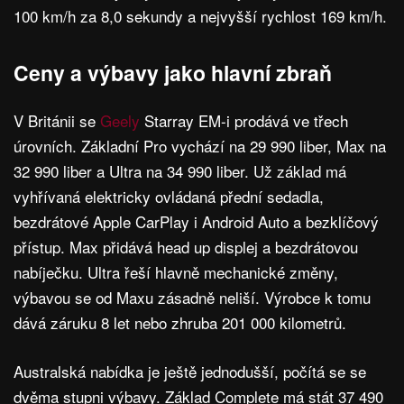
100 km/h za 8,0 sekundy a nejvyšší rychlost 169 km/h.
Ceny a výbavy jako hlavní zbraň
V Británii se
Geely
Starray EM-i prodává ve třech
úrovních. Základní Pro vychází na 29 990 liber, Max na
32 990 liber a Ultra na 34 990 liber. Už základ má
vyhřívaná elektricky ovládaná přední sedadla,
bezdrátové Apple CarPlay i Android Auto a bezklíčový
přístup. Max přidává head up displej a bezdrátovou
nabíječku. Ultra řeší hlavně mechanické změny,
výbavou se od Maxu zásadně neliší. Výrobce k tomu
dává záruku 8 let nebo zhruba 201 000 kilometrů.
Australská nabídka je ještě jednodušší, počítá se se
dvěma stupni výbavy. Základ Complete má stát 37 490