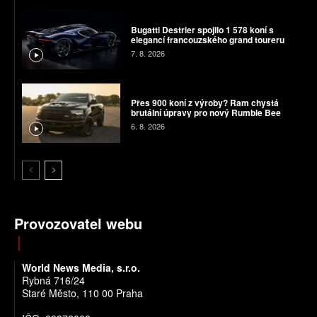
Bugatti Destrier spojilo 1 578 koní s
elegancí francouzského grand toureru
7. 8. 2026
Přes 900 koní z výroby? Ram chystá
brutální úpravy pro nový Rumble Bee
6. 8. 2026
Provozovatel webu
World News Media, s.r.o.
Rybná 716/24
Staré Město, 110 00 Praha