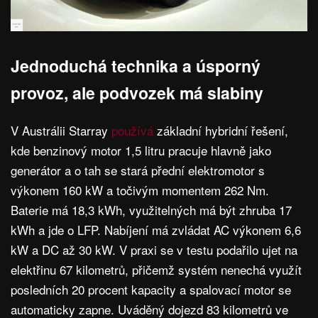
Jednoduchá technika a úsporný
provoz, ale podvozek má slabiny
V Austrálii Starray
používá
základní hybridní řešení,
kde benzinový motor 1,5 litru pracuje hlavně jako
generátor a o tah se stará přední elektromotor s
výkonem 160 kW a točivým momentem 262 Nm.
Baterie má 18,3 kWh, využitelných má být zhruba 17
kWh a jde o LFP. Nabíjení má zvládat AC výkonem 6,6
kW a DC až 30 kW. V praxi se v testu podařilo ujet na
elektřinu 67 kilometrů, přičemž systém nenechá využít
posledních 20 procent kapacity a spalovací motor se
automaticky zapne. Uváděný dojezd 83 kilometrů ve