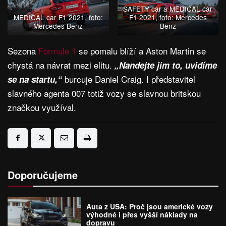
n
SAFETY car a MEDICAL car
MEDICAL car F1 2021, foto:
F1 2021, foto: Mercedes
Mercedes Benz
Benz
Sezona
Formule 1
se pomalu blíží a Aston Martin se
chystá na návrat mezi elitu.
„Nandejte jim to, uvidíme
burcuje Daniel Craig. I představitel
se na startu,“
slavného agenta 007 totiž vozy se slavnou britskou
značkou využíval.
Doporučujeme
Auta z USA: Proč jsou americké vozy
výhodné i přes vyšší náklady na
dopravu