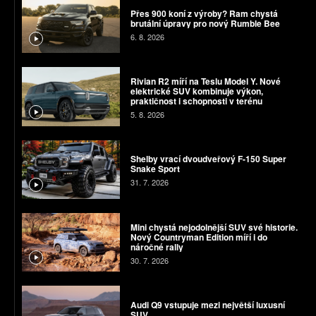
Přes 900 koní z výroby? Ram chystá
brutální úpravy pro nový Rumble Bee
6. 8. 2026
Rivian R2 míří na Teslu Model Y. Nové
elektrické SUV kombinuje výkon,
praktičnost i schopnosti v terénu
5. 8. 2026
Shelby vrací dvoudveřový F-150 Super
Snake Sport
31. 7. 2026
Mini chystá nejodolnější SUV své historie.
Nový Countryman Edition míří i do
náročné rally
30. 7. 2026
Audi Q9 vstupuje mezi největší luxusní
SUV