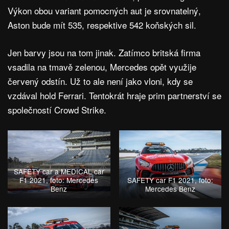
c
c
L
c
Výkon obou variant pomocných aut je srovnatelný,
a
a
c
a
r
r
a
r
Aston bude mít 535, respektive 542 koňských sil.
F
F
r
F
1
1
F
1
2
2
1
2
Jen barvy jsou na tom jinak. Zatímco britská firma
0
0
2
0
2
2
0
2
vsadila na tmavě zelenou, Mercedes opět využije
1
1
2
1
červený odstín. Už to ale není jako vloni, kdy se
,
,
1
,
f
f
,
f
vzdával hold Ferrari. Tentokrát hraje prim partnerství se
o
o
f
o
t
t
o
t
společností Crowd Strike.
o
o
t
o
:
:
o
:
A
A
:
A
s
s
A
s
t
t
s
t
o
o
t
o
n
n
o
n
SAFETY car a MEDICAL car
M
M
n
M
F1 2021, foto: Mercedes
SAFETY car F1 2021, foto:
a
a
M
a
Benz
Mercedes Benz
r
r
a
r
t
t
r
t
i
i
t
i
n
n
i
n