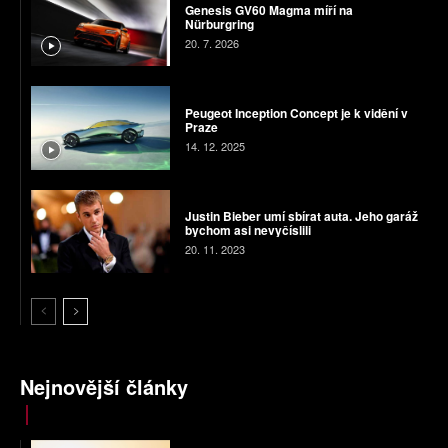
Genesis GV60 Magma míří na
Nürburgring
20. 7. 2026
Peugeot Inception Concept je k vidění v
Praze
14. 12. 2025
Justin Bieber umí sbírat auta. Jeho garáž
bychom asi nevyčíslili
20. 11. 2023
Nejnovější články