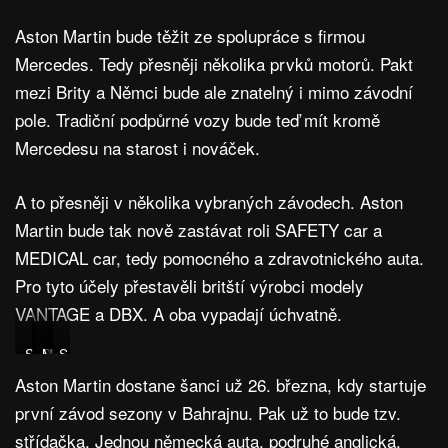
Aston Martin bude těžit ze spolupráce s firmou
Mercedes. Tedy přesněji několika prvků motorů. Pakt
mezi Brity a Němci bude ale znatelný i mimo závodní
pole. Tradiční podpůrné vozy bude teď mít kromě
Mercedesu na starost i nováček.
A to přesněji v několika vybraných závodech. Aston
Martin bude tak nově zastávat roli SAFETY car a
MEDICAL car, tedy pomocného a zdravotnického auta.
Pro tyto účely přestavěli britští výrobci modely
VANTAGE a DBX. A oba vypadají úchvatně.
S
S
M
S
A
A
E
A
Aston Martin dostane šanci už 26. března, kdy startuje
F
F
D
F
E
E
I
E
první závod sezony v Bahrajnu. Pak už to bude tzv.
T
T
C
T
Y
Y
A
Y
střídačka. Jednou německá auta, podruhé anglická.