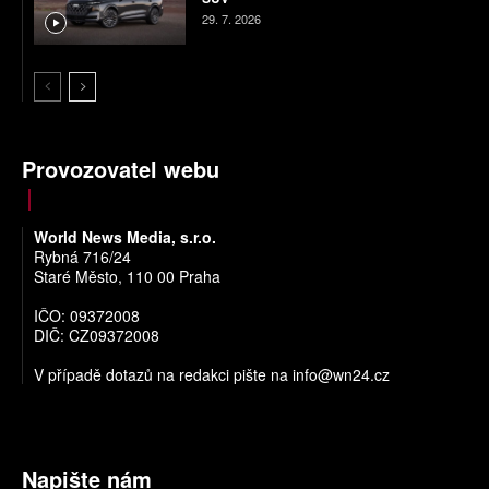
29. 7. 2026
Provozovatel webu
World News Media, s.r.o.
Rybná 716/24
Staré Město, 110 00 Praha
IČO: 09372008
DIČ: CZ09372008
V případě dotazů na redakci pište na
info@wn24.cz
Napište nám