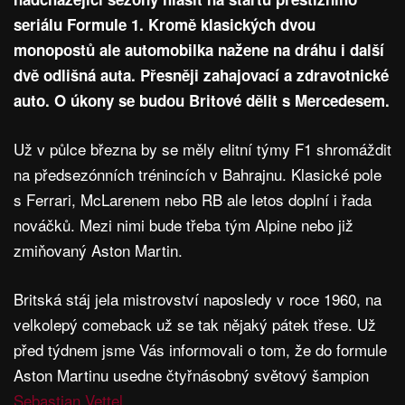
seriálu Formule 1. Kromě klasických dvou
monopostů ale automobilka nažene na dráhu i další
dvě odlišná auta. Přesněji zahajovací a zdravotnické
auto. O úkony se budou Britové dělit s Mercedesem.
Už v půlce března by se měly elitní týmy F1 shromáždit
na předsezónních trénincích v Bahrajnu. Klasické pole
s Ferrari, McLarenem nebo RB ale letos doplní i řada
nováčků. Mezi nimi bude třeba tým Alpine nebo již
zmiňovaný Aston Martin.
Britská stáj jela mistrovství naposledy v roce 1960, na
velkolepý comeback už se tak nějaký pátek třese. Už
před týdnem jsme Vás informovali o tom, že do formule
Aston Martinu usedne čtyřnásobný světový šampion
Sebastian Vettel
.