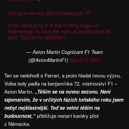
Get to know our 2021 challenger. 💚
From what puts it at the cutting edge of
technology, to how the natural world plays its
part. This is the
#AMR21
.
— Aston Martin Cognizant F1 Team
(@AstonMartinF1)
March 4, 2021
Ten se nedohodl s Ferrari, a proto hledal novou výzvu.
Volba tedy padla na benjamínka 72. mistrovství F1 –
Aston Martin.
„Těším se na novou sezonu. Není
tajemstvím, že v určitých fázích loňského roku jsem
nebyl nejšťastnější. Teď se velmi těším na
přibližuje restart kariéry pilot
budoucnost,“
z Německa.