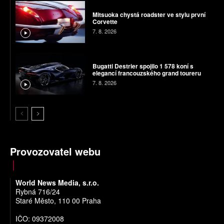
Mitsuoka chystá roadster ve stylu první
Corvette
7. 8. 2026
Bugatti Destrier spojilo 1 578 koní s
elegancí francouzského grand toureru
7. 8. 2026
Provozovatel webu
World News Media, s.r.o.
Rybná 716/24
Staré Město, 110 00 Praha
IČO: 09372008