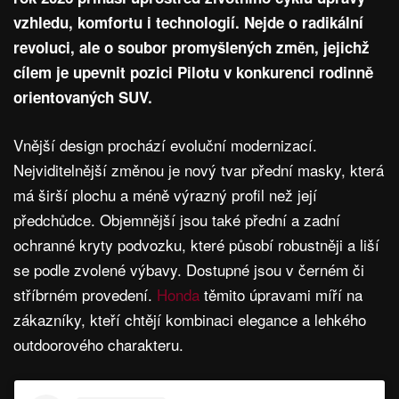
vzhledu, komfortu i technologií. Nejde o radikální
revoluci, ale o soubor promyšlených změn, jejichž
cílem je upevnit pozici Pilotu v konkurenci rodinně
orientovaných SUV.
Vnější design prochází evoluční modernizací.
Nejviditelnější změnou je nový tvar přední masky, která
má širší plochu a méně výrazný profil než její
předchůdce. Objemnější jsou také přední a zadní
ochranné kryty podvozku, které působí robustněji a liší
se podle zvolené výbavy. Dostupné jsou v černém či
stříbrném provedení.
Honda
těmito úpravami míří na
zákazníky, kteří chtějí kombinaci elegance a lehkého
outdoorového charakteru.