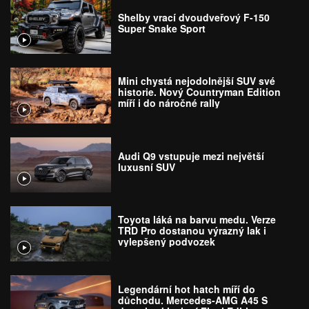
Shelby vrací dvoudveřový F-150
Super Snake Sport
Mini chystá nejodolnější SUV své
historie. Nový Countryman Edition
míří i do náročné rally
Audi Q9 vstupuje mezi největší
luxusní SUV
Toyota láká na barvu medu. Verze
TRD Pro dostanou výrazný lak i
vylepšený podvozek
Legendární hot hatch míří do
důchodu. Mercedes-AMG A45 S