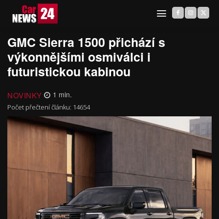
GMC Sierra 1500 přichází s
výkonnějšími osmiválci i
futuristickou kabinou
NOVINKY
1
min.
Počet přečtení článku:
14654