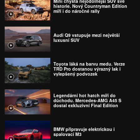
Mini chystá nejodolnější SUV své
historie. Nový Countryman Edition
míří i do náročné rally
Audi Q9 vstupuje mezi největší
luxusní SUV
Toyota láká na barvu medu. Verze
TRD Pro dostanou výrazný lak i
vylepšený podvozek
Legendární hot hatch míří do
důchodu. Mercedes-AMG A45 S
dostal exkluzivní Final Edition
BMW připravuje elektrickou i
spalovací M3