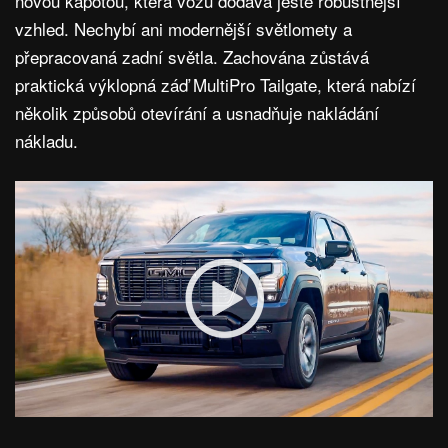
novou kapotou, která vozu dodává ještě robustnější
vzhled. Nechybí ani modernější světlomety a
přepracovaná zadní světla. Zachována zůstává
praktická výklopná záď MultiPro Tailgate, která nabízí
několik způsobů otevírání a usnadňuje nakládání
nákladu.