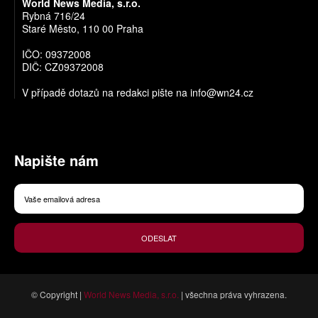
World News Media, s.r.o.
Rybná 716/24
Staré Město, 110 00 Praha
IČO: 09372008
DIČ: CZ09372008
V případě dotazů na redakci pište na
info@wn24.cz
Napište nám
ODESLAT
© Copyright |
World News Media, s.r.o.
| všechna práva vyhrazena.