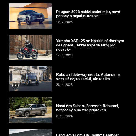
Peugeot 5008 nabízí sedm míst, nové
pohony a digitální kokpit
12. 7. 2025
Yamaha XSR125 se blýskla nádherným
designem. Takhle vypadá stroj pro
nováčky
14. 6. 2023
Robotaxi dobývají města. Autonomní
vozy už nejsou sci-fi, ale realita
28. 4. 2026
Nová éra Subaru Forester. Robustní,
bezpečný a na vše připraven
2. 10. 2024
Land Rover chystá „malý“ Defender.