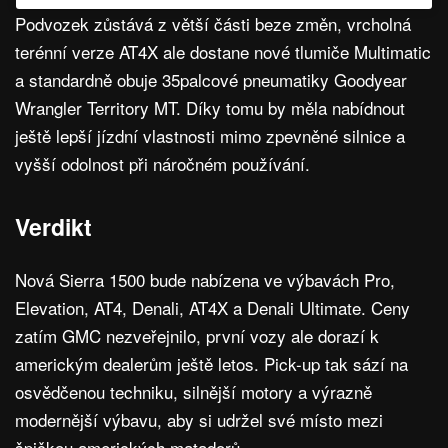
Podvozek zůstává z větší části beze změn, vrcholná
terénní verze AT4X ale dostane nové tlumiče Multimatic
a standardně obuje 35palcové pneumatiky Goodyear
Wrangler Territory MT. Díky tomu by měla nabídnout
ještě lepší jízdní vlastnosti mimo zpevněné silnice a
vyšší odolnost při náročném používání.
Verdikt
Nová Sierra 1500 bude nabízena ve výbavách Pro,
Elevation, AT4, Denali, AT4X a Denali Ultimate. Ceny
zatím GMC nezveřejnilo, první vozy ale dorazí k
americkým dealerům ještě letos. Pick-up tak sází na
osvědčenou techniku, silnější motory a výrazně
modernější výbavu, aby si udržel své místo mezi
špičkou amerických matadorů.