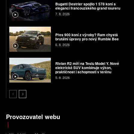
Bugatti Destrier spojilo 1 578 koní s
elegancí francouzského grand toureru
7. 8. 2026
Přes 900 koní z výroby? Ram chystá
brutální úpravy pro nový Rumble Bee
6. 8. 2026
Rivian R2 míří na Teslu Model Y. Nové
elektrické SUV kombinuje výkon,
praktičnost i schopnosti v terénu
5. 8. 2026
Provozovatel webu