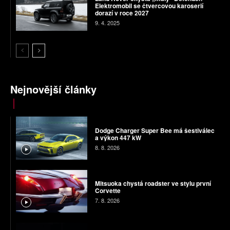
Elektromobil se čtvercovou karoserií
dorazí v roce 2027
9. 4. 2025
Nejnovější články
Dodge Charger Super Bee má šestiválec
a výkon 447 kW
8. 8. 2026
Mitsuoka chystá roadster ve stylu první
Corvette
7. 8. 2026