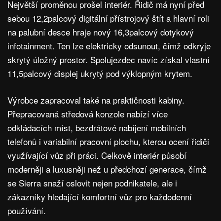
Největší proměnou prošel interiér. Řidič má nyní před
sebou 12,2palcový digitální přístrojový štít a hlavní roli
na palubní desce hraje nový 16,3palcový dotykový
infotainment. Ten lze elektricky odsunout, čímž odkryje
skrytý úložný prostor. Spolujezdec navíc získal vlastní
11,5palcový displej ukrytý pod výklopným krytem.
Výrobce zapracoval také na praktičnosti kabiny.
Přepracovaná středová konzole nabízí více
odkládacích míst, bezdrátové nabíjení mobilních
telefonů i variabilní pracovní plochu, kterou ocení řidiči
využívající vůz při práci. Celkově interiér působí
moderněji a luxusněji než u předchozí generace, čímž
se Sierra snaží oslovit nejen podnikatele, ale i
zákazníky hledající komfortní vůz pro každodenní
používání.