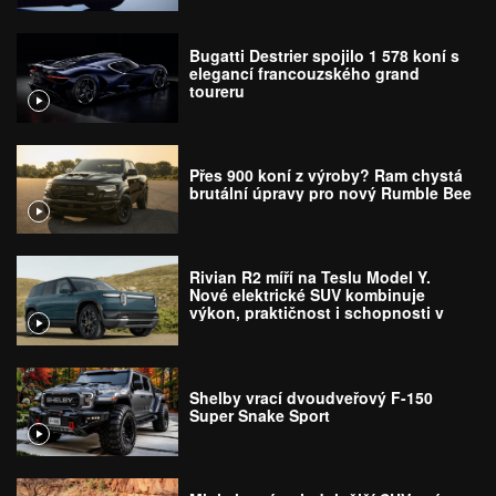
Bugatti Destrier spojilo 1 578 koní s
elegancí francouzského grand
toureru
Přes 900 koní z výroby? Ram chystá
brutální úpravy pro nový Rumble Bee
Rivian R2 míří na Teslu Model Y.
Nové elektrické SUV kombinuje
výkon, praktičnost i schopnosti v
terénu
Shelby vrací dvoudveřový F-150
Super Snake Sport