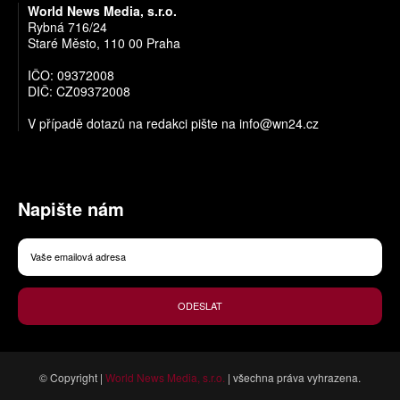
World News Media, s.r.o.
Rybná 716/24
Staré Město, 110 00 Praha
IČO: 09372008
DIČ: CZ09372008
V případě dotazů na redakci pište na
info@wn24.cz
Napište nám
ODESLAT
© Copyright |
World News Media, s.r.o.
| všechna práva vyhrazena.