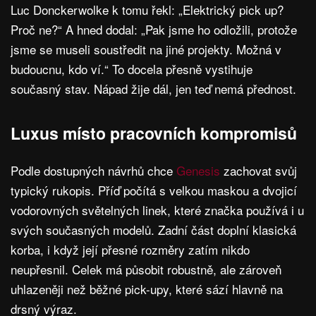
Luc Donckerwolke k tomu řekl: „Elektrický pick up?
Proč ne?“ A hned dodal: „Pak jsme ho odložili, protože
jsme se museli soustředit na jiné projekty. Možná v
budoucnu, kdo ví.“ To docela přesně vystihuje
současný stav. Nápad žije dál, jen teď nemá přednost.
Luxus místo pracovních kompromisů
Podle dostupných návrhů chce
Genesis
zachovat svůj
typický rukopis. Příď počítá s velkou maskou a dvojicí
vodorovných světelných linek, které značka používá i u
svých současných modelů. Zadní část doplní klasická
korba, i když její přesné rozměry zatím nikdo
neupřesnil. Celek má působit robustně, ale zároveň
uhlazeněji než běžné pick-upy, které sází hlavně na
drsný výraz.