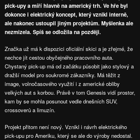
pick-upy a míří hlavně na americký trh. Ve hře byl
dokonce i elektrický koncept, který vznikl interně,
ale nakonec ustoupil jiným projektům. Myšlenka ale
nezmizela. Spíš se odložila na později.
Značka už má k dispozici oficiální skici a je zřejmé, že
nechce jít cestou obyčejného pracovního auta.
Chystaný pick-up má od začátku působit jako stylový a
dražší model pro soukromé zákazníky. Má těžit z
image, volnočasového využití i z americké obliby
velkých aut s korbou. Právě v tom Genesis vidí prostor,
kam by se mohla posunout vedle dnešních SUV,
crossoverů a limuzín.
Projekt přitom není nový. Vznikl i návrh elektrického
pick-upu pro Ameriku, který se ale do výroby nedostal.