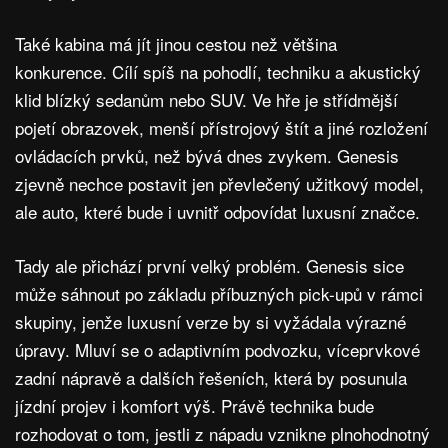
Také kabina má jít jinou cestou než většina
konkurence. Cílí spíš na pohodlí, techniku a akustický
klid blízký sedanům nebo SUV. Ve hře je střídmější
pojetí obrazovek, menší přístrojový štít a jiné rozložení
ovládacích prvků, než bývá dnes zvykem. Genesis
zjevně nechce postavit jen převlečený užitkový model,
ale auto, které bude i uvnitř odpovídat luxusní značce.
Tady ale přichází první velký problém. Genesis sice
může sáhnout po základu příbuzných pick-upů v rámci
skupiny, jenže luxusní verze by si vyžádala výrazné
úpravy. Mluví se o adaptivním podvozku, víceprvkové
zadní nápravě a dalších řešeních, která by posunula
jízdní projev i komfort výš. Právě technika bude
rozhodovat o tom, jestli z nápadu vznikne plnohodnotný