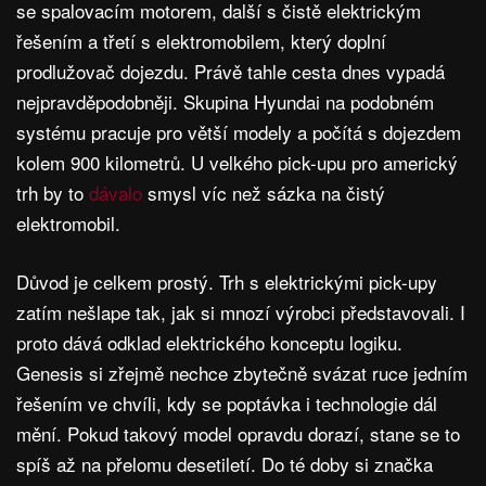
se spalovacím motorem, další s čistě elektrickým
řešením a třetí s elektromobilem, který doplní
prodlužovač dojezdu. Právě tahle cesta dnes vypadá
nejpravděpodobněji. Skupina Hyundai na podobném
systému pracuje pro větší modely a počítá s dojezdem
kolem 900 kilometrů. U velkého pick-upu pro americký
trh by to
dávalo
smysl víc než sázka na čistý
elektromobil.
Důvod je celkem prostý. Trh s elektrickými pick-upy
zatím nešlape tak, jak si mnozí výrobci představovali. I
proto dává odklad elektrického konceptu logiku.
Genesis si zřejmě nechce zbytečně svázat ruce jedním
řešením ve chvíli, kdy se poptávka i technologie dál
mění. Pokud takový model opravdu dorazí, stane se to
spíš až na přelomu desetiletí. Do té doby si značka