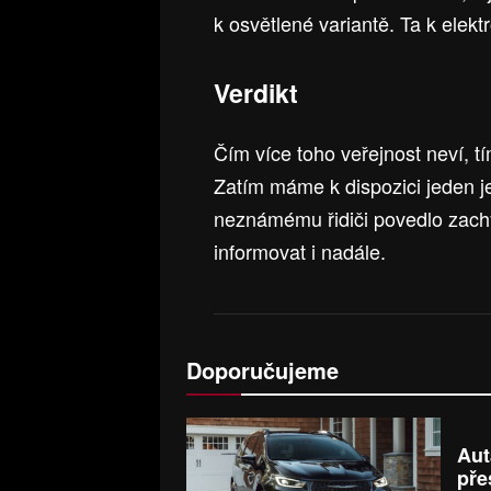
k osvětlené variantě. Ta k ele
Verdikt
Čím více toho veřejnost neví, t
Zatím máme k dispozici jeden j
neznámému řidiči povedlo zach
informovat i nadále.
Doporučujeme
Aut
pře