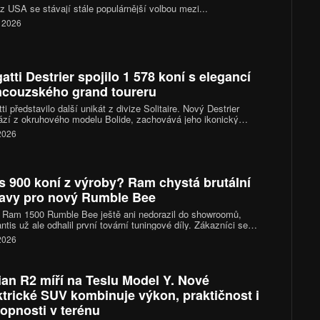
z USA se stávají stále populárnější volbou mezi...
. 2026
atti Destrier spojilo 1 578 koní s elegancí
ncouzského grand toureru
ti představilo další unikát z divize Solitaire. Nový Destrier
zí z okruhového modelu Bolide, zachovává jeho ikonický
áctiválec o výkonu 1 578 koní, ale místo čistě závodního
 2026
kteru sází na vytříbený design, luxusní interiér a exkluzivitu
ého vyrobeného kusu.
s 900 koní z výroby? Ram chystá brutální
avy pro nový Rumble Bee
 Ram 1500 Rumble Bee ještě ani nedorazil do showroomů,
antis už ale odhalil první tovární tuningové díly. Zákazníci se
 těšit na kompresorové kity, sportovní podvozky i nové výfukové
 2026
my. Vrcholná verze SRT se díky nim dostane přes hranici 900
ian R2 míří na Teslu Model Y. Nové
ktrické SUV kombinuje výkon, praktičnost i
opnosti v terénu