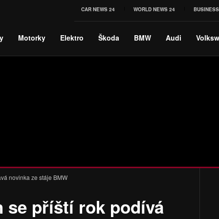
CAR NEWS 24
WORLD NEWS 24
BUSINESS
y
Motorky
Elektro
Škoda
BMW
Audi
Volks
ímavá novinka ze stáje BMW
 se příští rok podívá