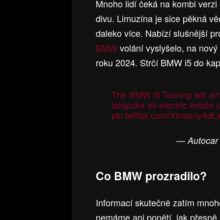
Mnoho lidí čeká na kombi verzi 
divu. Limuzína je sice pěkná vě
daleko více. Nabízí slušnější pro
BMW
volání vyslyšelo, na nový 
roku 2024. Strčí BMW i5 do ka
The BMW i5 Touring will arri
bespoke all-electric estate
pic.twitter.com/Xlmpmy4dL
— Autocar
Co BMW prozradilo?
Informací skutečně zatím mnoh
nemáme ani ponětí, jak přesně b