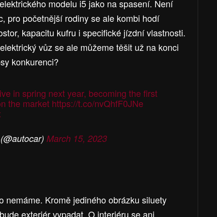
elektrického modelu i5 jako na spasení. Není
c, pro početnější rodiny se ale kombi hodí
stor, kapacitu kufru i specifické jízdní vlastnosti.
elektrický vůz se ale můžeme těšit už na konci
psy konkurenci?
ve in spring next year, becoming the first
 on the market
https://t.co/nvQhfF0JNe
x
 (@autocar)
March 15, 2023
o nemáme. Kromě jediného obrázku siluety
ude exteriér vypadat. O interiéru se ani