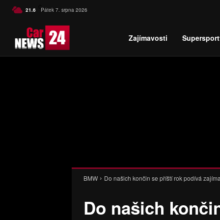
C
21.6
Pátek 7. srpna 2026
Czech
Zajímavosti
Supersport
BMW
Do našich končin se příští rok podívá zaj
Do našich končin