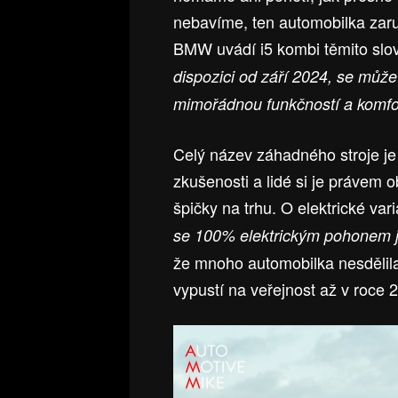
nebavíme, ten automobilka zaru
BMW uvádí i5 kombi těmito slo
dispozici od září 2024, se může
mimořádnou funkčností a komfo
Celý název záhadného stroje j
zkušenosti a lidé si je právem ob
špičky na trhu. O elektrické va
se 100% elektrickým pohonem 
že mnoho automobilka nesdělila
vypustí na veřejnost až v roce 