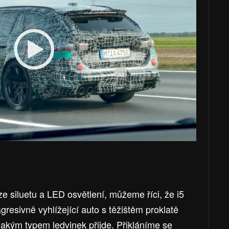
e siluetu a LED osvětlení, můžeme říci, že i5
gresivně vyhlížející auto s těžištěm proklatě
akým typem ledvinek přijde. Přikláníme se