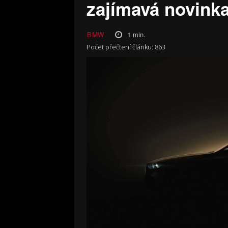
zajímavá novink
1
min.
BMW
Počet přečtení článku:
863