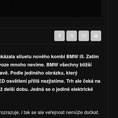
ázala siluetu nového kombi BMW i5. Zatím
 voze mnoho nevíme. BMW všechny bližší
lavě. Podle jediného obrázku, který
D osvětlení příliš nezjistíme. Trh ale čeká na
 už delší dobu. Jedná se o jediné elektrické
rozrazuje, i tak se ale veřejnost nemůže dočkat.