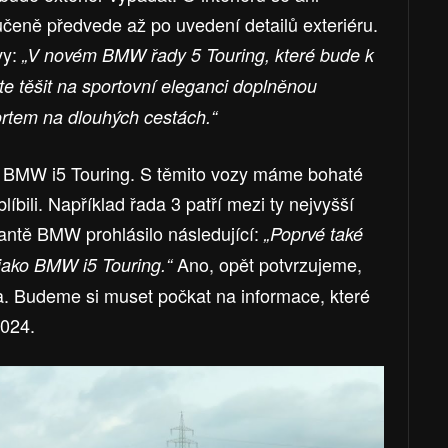
čeně předvede až po uvedení detailů exteriéru.
vy:
„
V novém BMW řady 5 Touring, které bude k
te těšit na sportovní eleganci doplněnou
rtem na dlouhých cestách.
“
e BMW i5 Touring. S těmito vozy máme bohaté
líbili. Například řada 3 patří mezi ty nejvyšší
riantě BMW prohlásilo následující:
„Poprvé také
Ano, opět potvrzujeme,
jako BMW i5 Touring.“
. Budeme si muset počkat na informace, které
2024.