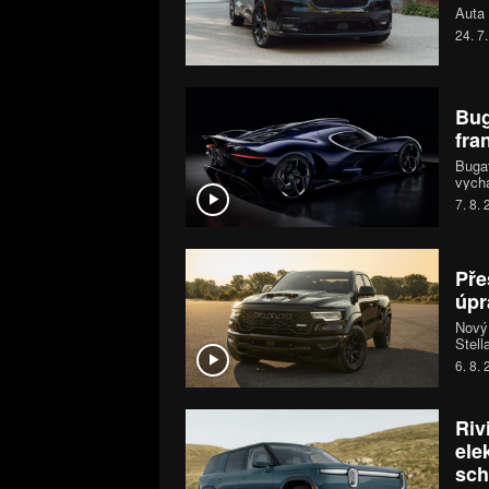
Auta 
24. 7
Bug
fra
Bugat
vychá
šestn
7. 8.
chara
jedin
Pře
úpr
Nový
Stell
mohou
6. 8.
systé
koní.
Riv
ele
sch