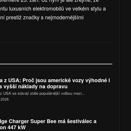
ntu luxusních elektromobilů ve velkém stylu a
iční prestiž značky s nejmodernějšími
a z USA: Proč jsou americké vozy výhodné i
s vyšší náklady na dopravu
z USA se stávají stále populárnější volbou mezi...
. 2026
ge Charger Super Bee má šestiválec a
on 447 kW