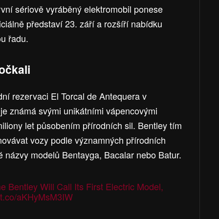
rvní sériově vyráběný elektromobil ponese
iálně představí 23. září a rozšíří nabídku
u řadu.
očkali
ní rezervaci El Torcal de Antequera v
t je známá svými unikátními vápencovými
miliony let působením přírodních sil. Bentley tím
enovávat vozy podle významných přírodních
ké názvy modelů Bentayga, Bacalar nebo Batur.
entley Will Call Its First Electric Model,
//t.co/aKHyMsM3IW