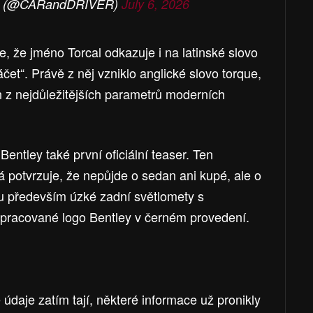
er (@CARandDRIVER)
July 6, 2026
, že jméno Torcal odkazuje i na latinské slovo
áčet“. Právě z něj vzniklo anglické slovo torque,
n z nejdůležitějších parametrů moderních
entley také první oficiální teaser. Ten
á potvrzuje, že nepůjde o sedan ani kupé, ale o
 především úzké zadní světlomety s
racované logo Bentley v černém provedení.
údaje zatím tají, některé informace už pronikly