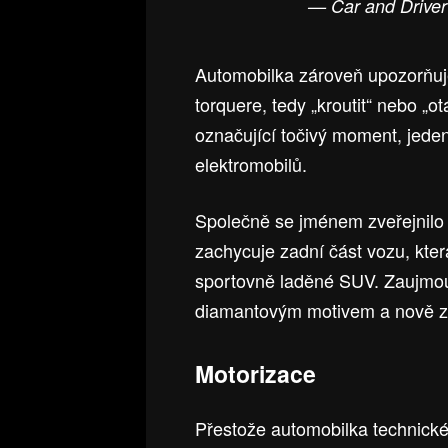
— Car and Driv
Automobilka zároveň upozorňuje
torquere, tedy „kroutit“ nebo „ot
označující točivý moment, jede
elektromobilů.
Společně se jménem zveřejnilo B
zachycuje zadní část vozu, kter
sportovně laděné SUV. Zaujmou
diamantovým motivem a nově zp
Motorizace
Přestože automobilka technické 