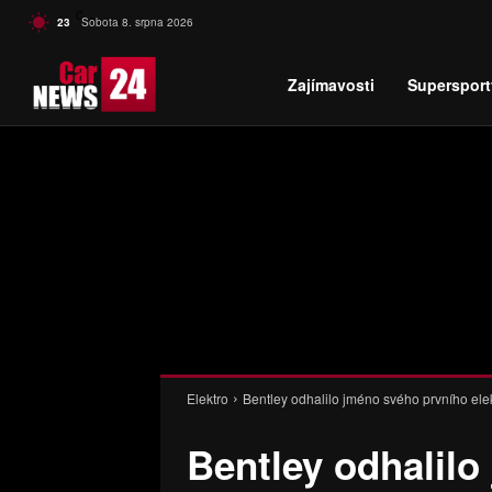
C
23
Sobota 8. srpna 2026
Czech
Zajímavosti
Supersport
Elektro
Bentley odhalilo jméno svého prvního el
Bentley odhalilo