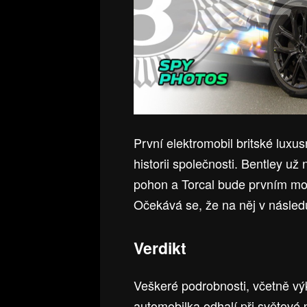
První elektromobil britské luxu
historii společnosti. Bentley už 
pohon a Torcal bude prvním mod
Očekává se, že na něj v následu
Verdikt
Veškeré podrobnosti, včetně výk
automobilka odhalí při světové p