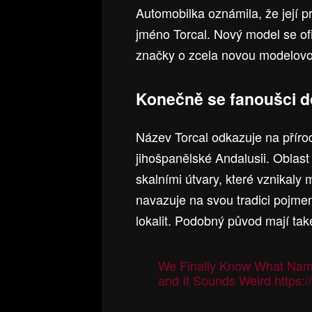
Automobilka oznámila, že její p
jméno Torcal. Nový model se ofic
značky o zcela novou modelovo
Konečně se fanoušci d
Název Torcal odkazuje na přírod
jihošpanělské Andalusii. Oblas
skalními útvary, které vznikaly 
navazuje na svou tradici pojm
lokalit. Podobný původ mají ta
We Finally Know What Name B
and It Sounds Weird
https: