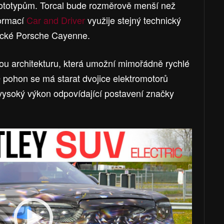
rototypům. Torcal bude rozměrově menší než
formací
Car and Driver
využije stejný technický
rické Porsche Cayenne.
u architekturu, která umožní mimořádně rychlé
pohon se má starat dvojice elektromotorů
 vysoký výkon odpovídající postavení značky