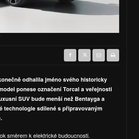
y
konečně odhalila jméno svého historicky
model ponese označení Torcal a veřejnosti
. Luxusní SUV bude menší než Bentayga a
é technologie sdílené s připravovaným
.
krok směrem k elektrické budoucnosti.