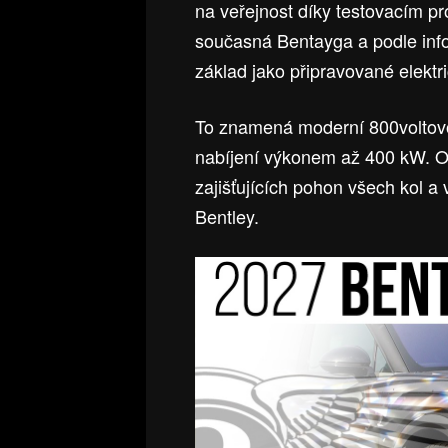
na veřejnost díky testovacím p
současná Bentayga a podle in
základ jako připravované elekt
To znamená moderní 800voltovo
nabíjení výkonem až 400 kW. O 
zajišťujících pohon všech kol a
Bentley.