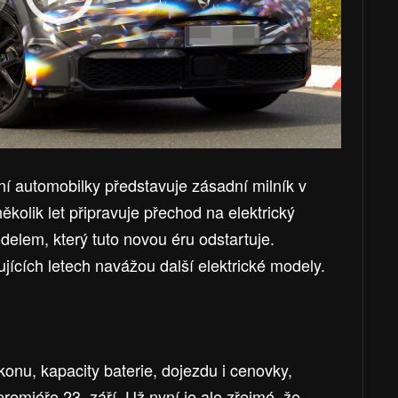
sní automobilky představuje zásadní milník v
několik let připravuje přechod na elektrický
elem, který tuto novou éru odstartuje.
jících letech navážou další elektrické modely.
onu, kapacity baterie, dojezdu i cenovky,
remiéře 23. září. Už nyní je ale zřejmé, že