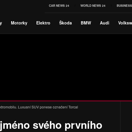
CAR NEWS 24
WORLD NEWS 24
BUSINESS
y
Motorky
Elektro
Škoda
BMW
Audi
Volks
ektromobilu. Luxusní SUV ponese označení Torcal
 jméno svého prvního