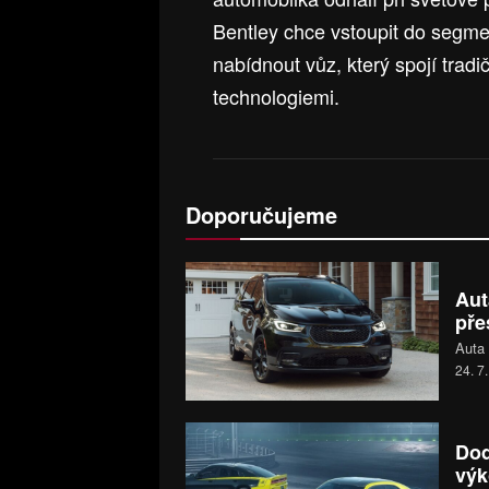
Bentley chce vstoupit do segme
nabídnout vůz, který spojí trad
technologiemi.
Doporučujeme
Aut
pře
Auta 
24. 7
Dod
výk