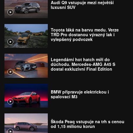
Audi Q9 vstupuje mezi největší
luxusní SUV
Toyota láká na barvu medu. Verze
TRD Pro dostanou výrazný lak i
vylepšený podvozek
Legendární hot hatch míří do
důchodu. Mercedes-AMG A45 S
dostal exkluzivní Final Edition
BMW připravuje elektrickou i
spalovací M3
Škoda Peaq vstupuje na trh s cenou
od 1,15 milionu korun