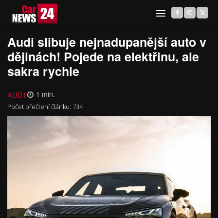
Audi slibuje nejnadupanější auto v
dějinách! Pojede na elektřinu, ale
sakra rychle
AUDI
1
min.
Počet přečtení článku:
734