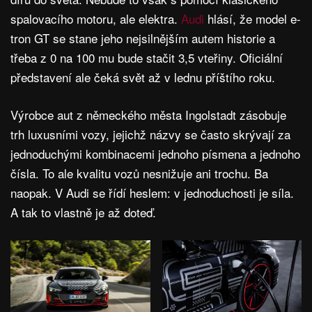
spalovacího motoru, ale elektra.
Audi
hlásí, že model e-
tron GT se stane jeho nejsilnějším autem historie a
třeba z 0 na 100 mu bude stačit 3,5 vteřiny. Oficiální
představení ale čeká svět až v lednu příštího roku.
Výrobce aut z německého města Ingolstadt zásobuje
trh luxusními vozy, jejichž názvy se často skrývají za
jednoduchými kombinacemi jednoho písmena a jednoho
čísla. To ale kvalitu vozů nesnižuje ani trochu. Ba
naopak. V Audi se řídí heslem: v jednoduchosti je síla.
A tak to vlastně je až doteď.