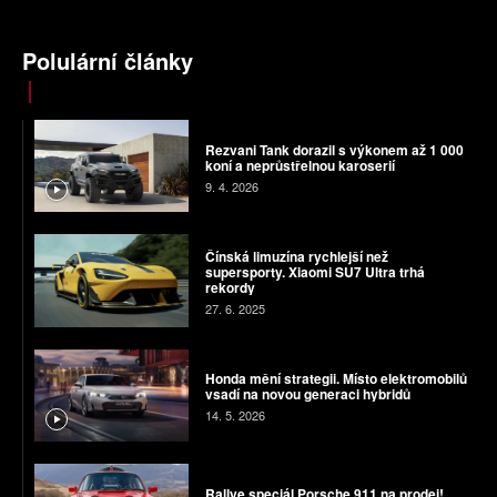
Polulární články
Rezvani Tank dorazil s výkonem až 1 000
koní a neprůstřelnou karoserií
9. 4. 2026
Čínská limuzína rychlejší než
supersporty. Xiaomi SU7 Ultra trhá
rekordy
27. 6. 2025
Honda mění strategii. Místo elektromobilů
vsadí na novou generaci hybridů
14. 5. 2026
Rallye speciál Porsche 911 na prodej!