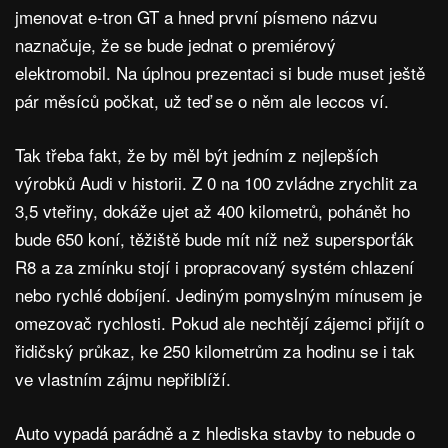
jmenovat e-tron GT a hned první písmeno názvu
naznačuje, že se bude jednat o premiérový
elektromobil. Na úplnou prezentaci si bude muset ještě
pár měsíců počkat, už teď se o něm ale leccos ví.
Tak třeba fakt, že by měl být jedním z nejlepších
výrobků Audi v historii. Z 0 na 100 zvládne zrychlit za
3,5 vteřiny, dokáže ujet až 400 kilometrů, pohánět ho
bude 650 koní, těžiště bude mít níž než supersporťák
R8 a za zmínku stojí i propracovaný systém chlazení
nebo rychlé dobíjení. Jediným pomyslným mínusem je
omezovač rychlosti. Pokud ale nechtějí zájemci přijít o
řidičský průkaz, ke 250 kilometrům za hodinu se i tak
ve vlastním zájmu nepřiblíží.
Auto vypadá parádně a z hlediska stavby to nebude o