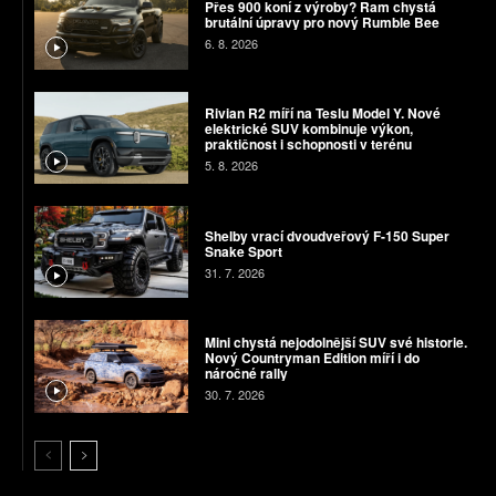
Přes 900 koní z výroby? Ram chystá
brutální úpravy pro nový Rumble Bee
6. 8. 2026
Rivian R2 míří na Teslu Model Y. Nové
elektrické SUV kombinuje výkon,
praktičnost i schopnosti v terénu
5. 8. 2026
Shelby vrací dvoudveřový F-150 Super
Snake Sport
31. 7. 2026
Mini chystá nejodolnější SUV své historie.
Nový Countryman Edition míří i do
náročné rally
30. 7. 2026