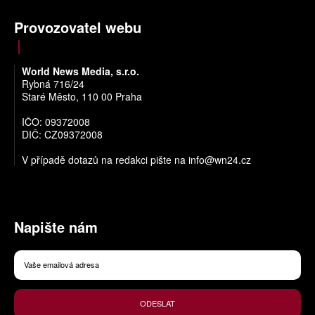
Provozovatel webu
World News Media, s.r.o.
Rybná 716/24
Staré Město, 110 00 Praha
IČO: 09372008
DIČ: CZ09372008
V případě dotazů na redakci pište na
info@wn24.cz
Napište nám
ODESLAT