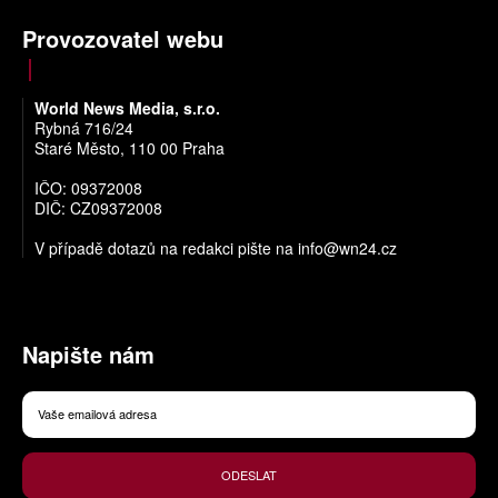
Provozovatel webu
World News Media, s.r.o.
Rybná 716/24
Staré Město, 110 00 Praha
IČO: 09372008
DIČ: CZ09372008
V případě dotazů na redakci pište na
info@wn24.cz
Napište nám
ODESLAT