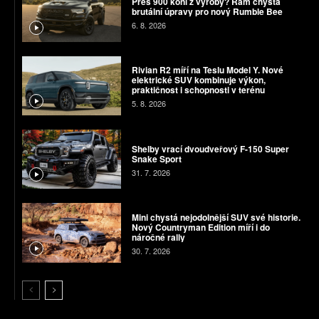
Přes 900 koní z výroby? Ram chystá
brutální úpravy pro nový Rumble Bee
6. 8. 2026
Rivian R2 míří na Teslu Model Y. Nové
elektrické SUV kombinuje výkon,
praktičnost i schopnosti v terénu
5. 8. 2026
Shelby vrací dvoudveřový F-150 Super
Snake Sport
31. 7. 2026
Mini chystá nejodolnější SUV své historie.
Nový Countryman Edition míří i do
náročné rally
30. 7. 2026