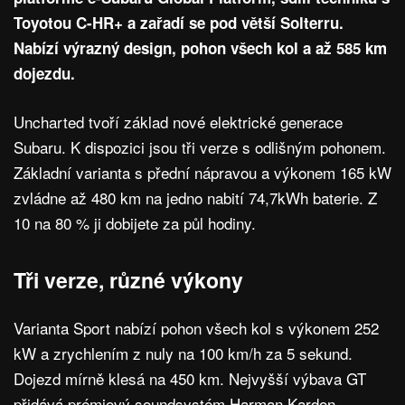
Toyotou C-HR+ a zařadí se pod větší Solterru.
Nabízí výrazný design, pohon všech kol a až 585 km
dojezdu.
Uncharted tvoří základ nové elektrické generace
Subaru. K dispozici jsou tři verze s odlišným pohonem.
Základní varianta s přední nápravou a výkonem 165 kW
zvládne až 480 km na jedno nabití 74,7kWh baterie. Z
10 na 80 % ji dobijete za půl hodiny.
Tři verze, různé výkony
Varianta Sport nabízí pohon všech kol s výkonem 252
kW a zrychlením z nuly na 100 km/h za 5 sekund.
Dojezd mírně klesá na 450 km. Nejvyšší výbava GT
přidává prémiový soundsystém Harman Kardon,