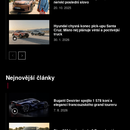
neřekl poslední slovo
20. 10. 2025
Hyundai chystá konec pick-upu Santa
Cruz. Místo něj plánuje větší a poctivější
truck
30. 1. 2026
Nejnovější články
Bugatti Destrier spojilo 1 578 koní s
elegancí francouzského grand toureru
7. 8. 2026