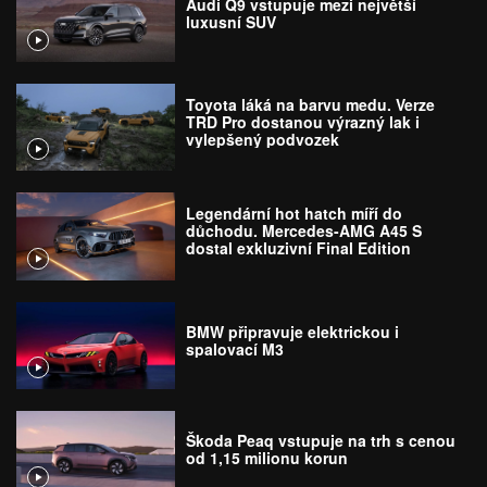
Audi Q9 vstupuje mezi největší
luxusní SUV
Toyota láká na barvu medu. Verze
TRD Pro dostanou výrazný lak i
vylepšený podvozek
Legendární hot hatch míří do
důchodu. Mercedes-AMG A45 S
dostal exkluzivní Final Edition
BMW připravuje elektrickou i
spalovací M3
Škoda Peaq vstupuje na trh s cenou
od 1,15 milionu korun