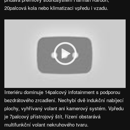
20palcová kola nebo klimatizaci vpředu i vzadu.
Interiéru dominuje 14palcový infotainment s podporou
bezdrátového zrcadlení. Nechybí dvě indukční nabíjecí
plochy, vyhřívaný volant ani kamerový systém. Vpředu
je 7palcový přístrojový štít, řízení obstarává
multifunkční volant nekruhového tvaru.