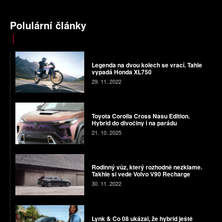
Polulární články
Legenda na dvou kolech se vrací. Tahle
vypadá Honda XL750
29. 11. 2022
Toyota Corolla Cross Nasu Edition.
Hybrid do divočiny i na parádu
21. 10. 2025
Rodinný vůz, který rozhodně nezklame.
Takhle si vede Volvo V90 Recharge
30. 11. 2022
Lynk & Co 08 ukázal, že hybrid ještě