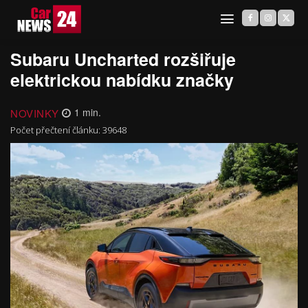
Subaru Uncharted rozšiřuje
elektrickou nabídku značky
NOVINKY
1
min.
Počet přečtení článku:
39648