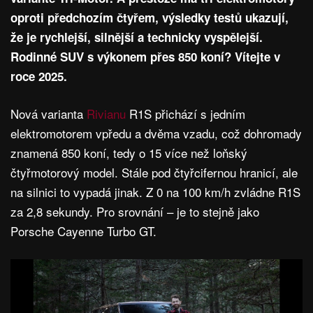
oproti předchozím čtyřem, výsledky testů ukazují,
že je rychlejší, silnější a technicky vyspělejší.
Rodinné SUV s výkonem přes 850 koní? Vítejte v
roce 2025.
Nová varianta
Rivianu
R1S přichází s jedním
elektromotorem vpředu a dvěma vzadu, což dohromady
znamená 850 koní, tedy o 15 více než loňský
čtyřmotorový model. Stále pod čtyřcifernou hranicí, ale
na silnici to vypadá jinak. Z 0 na 100 km/h zvládne R1S
za 2,8 sekundy. Pro srovnání – je to stejně jako
Porsche Cayenne Turbo GT.