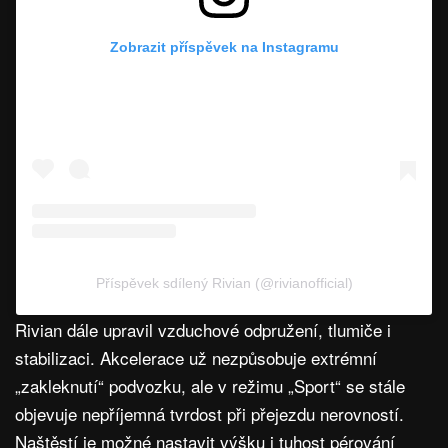
Zobrazit příspěvek na Instagramu
Příspěvek sdílený Rivian (@rivianofficial)
Rivian dále upravil vzduchové odpružení, tlumiče i
stabilizaci. Akcelerace už nezpůsobuje extrémní
„zakleknutí“ podvozku, ale v režimu „Sport“ se stále
objevuje nepříjemná tvrdost při přejezdu nerovností.
Naštěstí je možné nastavit výšku i tuhost pérování