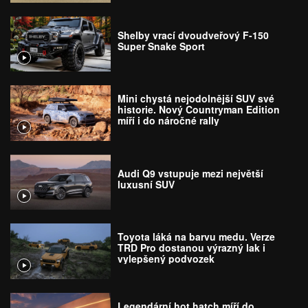
Shelby vrací dvoudveřový F-150
Super Snake Sport
Mini chystá nejodolnější SUV své
historie. Nový Countryman Edition
míří i do náročné rally
Audi Q9 vstupuje mezi největší
luxusní SUV
Toyota láká na barvu medu. Verze
TRD Pro dostanou výrazný lak i
vylepšený podvozek
Legendární hot hatch míří do