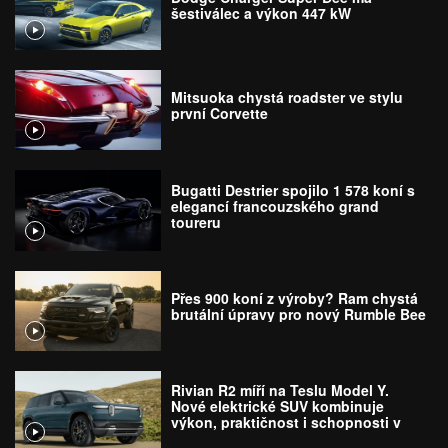
šestiválec a výkon 447 kW
Mitsuoka chystá roadster ve stylu
první Corvette
Bugatti Destrier spojilo 1 578 koní s
elegancí francouzského grand
toureru
Přes 900 koní z výroby? Ram chystá
brutální úpravy pro nový Rumble Bee
Rivian R2 míří na Teslu Model Y.
Nové elektrické SUV kombinuje
výkon, praktičnost i schopnosti v
terénu