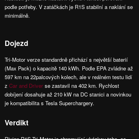
podle potřeby. V zatáčkách je R1S stabilní a naklání se
minimálně.
Dojezd
Tri-Motor verze standardně přichází s největší baterií
(Max Pack) o kapacitě 140 kWh. Podle EPA zvládne až
597 km na 22palcových kolech, ale v reálném testu lidí
z
Car and Driver
se zastavil na 402 km. Rychlost
dobíjení dosahuje až 210 kW na DC stanici a novinkou
je kompatibilita s Tesla Superchargery.
Verdikt
Rivian R1S Tri-Motor je ohromující ukázkou toho, co