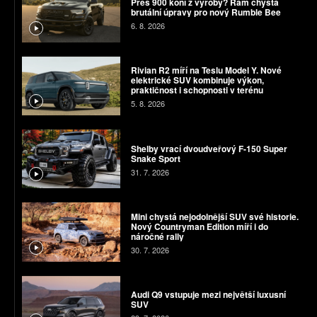
Přes 900 koní z výroby? Ram chystá
brutální úpravy pro nový Rumble Bee
6. 8. 2026
Rivian R2 míří na Teslu Model Y. Nové
elektrické SUV kombinuje výkon,
praktičnost i schopnosti v terénu
5. 8. 2026
Shelby vrací dvoudveřový F-150 Super
Snake Sport
31. 7. 2026
Mini chystá nejodolnější SUV své historie.
Nový Countryman Edition míří i do
náročné rally
30. 7. 2026
Audi Q9 vstupuje mezi největší luxusní
SUV