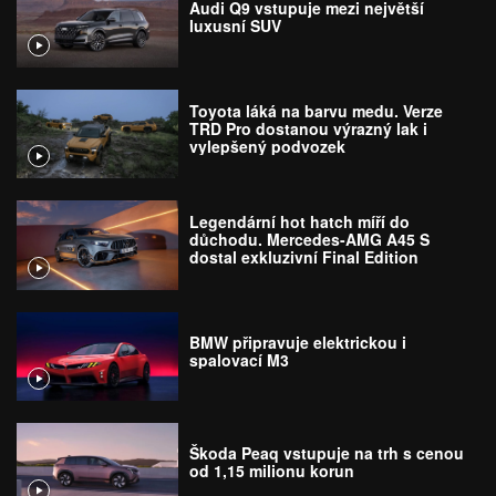
Audi Q9 vstupuje mezi největší
luxusní SUV
Toyota láká na barvu medu. Verze
TRD Pro dostanou výrazný lak i
vylepšený podvozek
Legendární hot hatch míří do
důchodu. Mercedes-AMG A45 S
dostal exkluzivní Final Edition
BMW připravuje elektrickou i
spalovací M3
Škoda Peaq vstupuje na trh s cenou
od 1,15 milionu korun