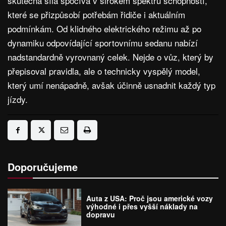
skutečná síla spočívá v širokém spektru schopností,
které se přizpůsobí potřebám řidiče i aktuálním
podmínkám. Od klidného elektrického režimu až po
dynamiku odpovídající sportovnímu sedanu nabízí
nadstandardně vyrovnaný celek. Nejde o vůz, který by
přepisoval pravidla, ale o technicky vyspělý model,
který umí nenápadně, avšak účinně usnadnit každý typ
jízdy.
Doporučujeme
Auta z USA: Proč jsou americké vozy
výhodné i přes vyšší náklady na
dopravu