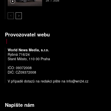
29. 7. 2026
Provozovatel webu
World News Media, s.r.o.
Rybná 716/24
Staré Město, 110 00 Praha
IČO: 09372008
DIČ: CZ09372008
V případě dotazů na redakci pište na
info@wn24.cz
Napište nám