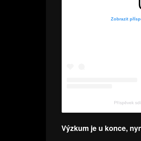
Zobrazit přís
Příspěvek s
Výzkum je u konce, nyn