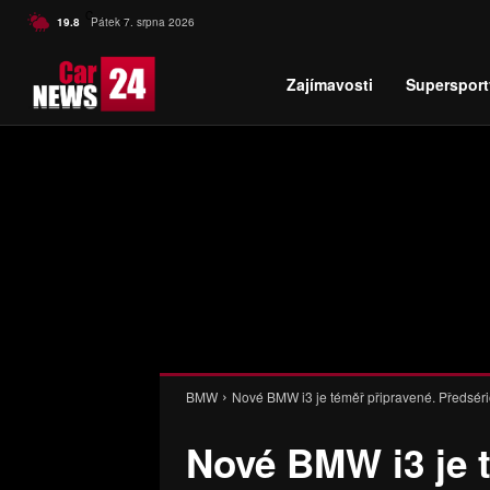
C
19.8
Pátek 7. srpna 2026
Czech
Zajímavosti
Supersport
BMW
Nové BMW i3 je téměř připravené. Předsério
Nové BMW i3 je 