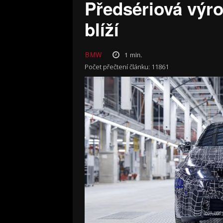
Předsériová výro
blíží
1
min.
BMW
Počet přečtení článku:
11861