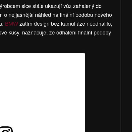
 výrobcem sice stále ukazují vůz zahalený do
ím o nejjasnější náhled na finální podobu nového
nu.
BMW
zatím design bez kamufláže neodhalilo,
iové kusy, naznačuje, že odhalení finální podoby