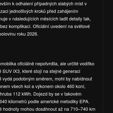
evším k odhalení případných slabých míst v
zaci jednotlivých kroků před zahájením
e v následujících měsících ladit detaily tak,
3 bez komplikací. Oficiální uvedení na světové
polovinu roku 2026.
obilka oficiálně nepotvrdila, ale určité vodítko
é SUV iX3, které stojí na stejné generaci
e i3 vydá podobným směrem, mohl by nabídnout
nem všech kol a výkonem okolo 460 koní,
 zhruba 112 kWh. Dojezd by se v takovém
640 kilometrů podle americké metodiky EPA.
é hodnoty mohou dosáhnout až na 710–740 km