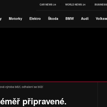
CAR NEWS 24
WORLD NEWS 24
BUSINESS
y
Motorky
Elektro
Škoda
BMW
Audi
Volks
vá výroba běží, odhalení se blíží
téměř připravené.