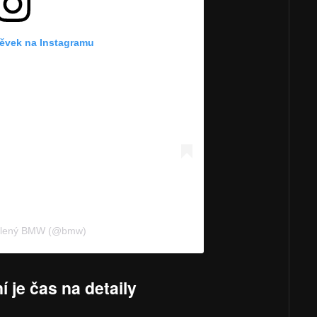
pěvek na Instagramu
dílený BMW (@bmw)
í je čas na detaily