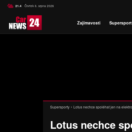
C
21.4
Čtvrtek 6. srpna 2026
Czech
Zajímavosti
Supersport
Supersporty
Lotus nechce spoléhat jen na elektr
Lotus nechce spo