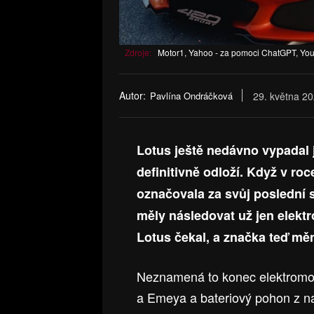
Zdroje:
Motor1, Yahoo - za pomoci ChatGPT, You
Autor:
Pavlína Ondráčková
29. května 2
Lotus ještě nedávno vypadal 
definitivně odloží. Když v roc
označovala za svůj poslední 
měly následovat už jen elektro
Lotus čekal, a značka teď mě
Neznamená to konec elektromobi
a Emeya a bateriový pohon z nab