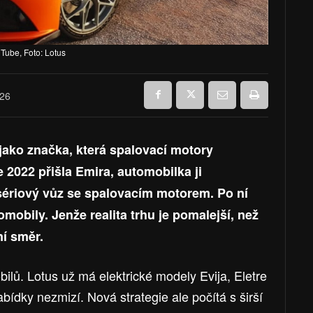
Tube, Foto: Lotus
026
jako značka, která spalovací motory
e 2022 přišla Emira, automobilka ji
sériový vůz se spalovacím motorem. Po ní
mobily. Jenže realita trhu je pomalejší, než
ní směr.
lů. Lotus už má elektrické modely Evija, Eletre
ídky nezmizí. Nová strategie ale počítá s širší