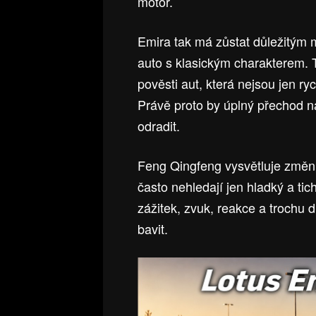
motor.
Emira tak má zůstat důležitým mo
auto s klasickým charakterem. To
pověsti aut, která nejsou jen r
Právě proto by úplný přechod n
odradit.
Feng Qingfeng vysvětluje změn
často nehledají jen hladký a ti
zážitek, zvuk, reakce a trochu 
bavit.