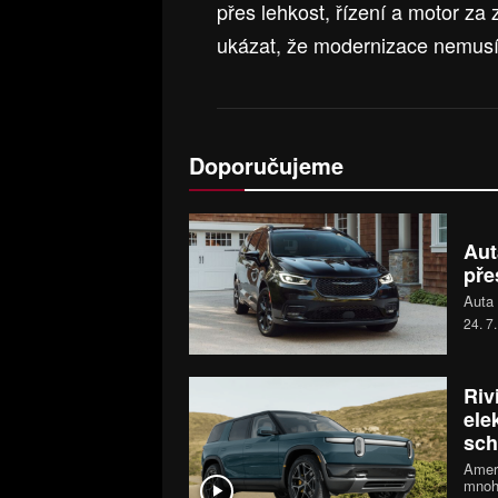
přes lehkost, řízení a motor za
ukázat, že modernizace nemusí 
Doporučujeme
Aut
pře
Auta 
24. 7
Riv
ele
sch
Ameri
mnoh