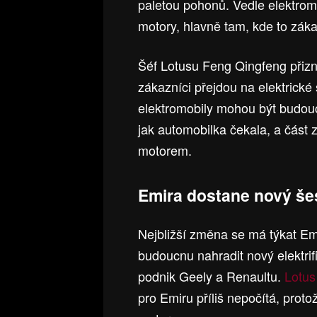
paletou pohonů. Vedle elektromo
motory, hlavně tam, kde to záka
Šéf Lotusu Feng Qingfeng přizna
zákazníci přejdou na elektrické 
elektromobily mohou být budoucn
jak automobilka čekala, a část
motorem.
Emira dostane nový še
Nejbližší změna se má týkat E
budoucnu nahradit nový elektrif
podnik Geely a Renaultu.
Lotus
pro Emiru příliš nepočítá, proto