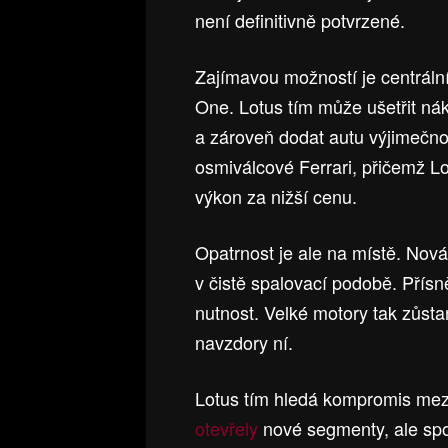
není definitivně potvrzené.
Zajímavou možností je centráln
One. Lotus tím může ušetřit nák
a zároveň dodat autu výjimečn
osmiválcové Ferrari, přičemž L
výkon za nižší cenu.
Opatrnost je ale na místě. Nov
v čistě spalovací podobě. Přísně
nutnost. Velké motory tak zůsta
navzdory ní.
Lotus tím hledá kompromis mezi
otevřely
nové segmenty, ale sp