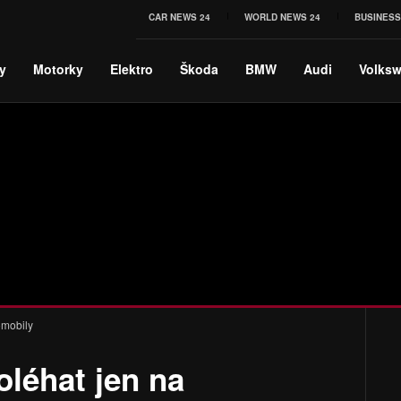
CAR NEWS 24
WORLD NEWS 24
BUSINESS
y
Motorky
Elektro
Škoda
BMW
Audi
Volks
omobily
léhat jen na