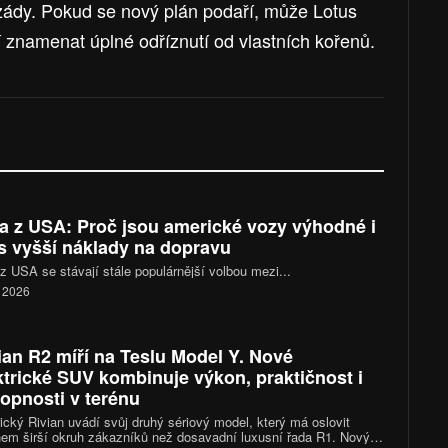
 zády. Pokud se nový plán podaří, může Lotus
znamenat úplné odříznutí od vlastních kořenů.
a z USA: Proč jsou americké vozy výhodné i
s vyšší náklady na dopravu
z USA se stávají stále populárnější volbou mezi...
. 2026
ian R2 míří na Teslu Model Y. Nové
ktrické SUV kombinuje výkon, praktičnost i
opnosti v terénu
cký Rivian uvádí svůj druhý sériový model, který má oslovit
em širší okruh zákazníků než dosavadní luxusní řada R1. Nový