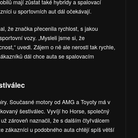
bilů mají zůstat také hybridy a spalovací
zníci u sportovních aut dál očekávají.
l, že značka přecenila rychlost, s jakou
sportovní vozy. „Mysleli jsme si, že
ost,“ uvedl. Zájem o ně ale nerostl tak rychle,
 zákazníků dál chce auta se spalovacím
stiválec
miry. Současné motory od AMG a Toyoty má v
ikovaný šestiválec. Vyvíjí ho Horse, společný
už zároveň naznačil, že s dalším čtyřválcem
že zákazníci u podobného auta chtějí spíš větší