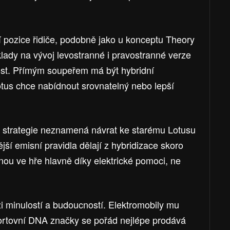
í pozice řidiče, podobně jako u konceptu Theory
lady na vývoj levostranné i pravostranné verze
ost. Přímým soupeřem má být hybridní
otus chce nabídnout srovnatelný nebo lepší
á strategie neznamená návrat ke starému Lotusu
jší emisní pravidla dělají z hybridizace skoro
nou ve hře hlavně díky elektrické pomoci, ne
 minulostí a budoucností. Elektromobily mu
ortovní DNA značky se pořád nejlépe prodává