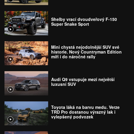
terénu
Shelby vrací dvoudveřový F-150
Super Snake Sport
Mini chystá nejodolnější SUV své
historie. Nový Countryman Edition
míří i do náročné rally
Audi Q9 vstupuje mezi největší
luxusní SUV
Toyota láká na barvu medu. Verze
TRD Pro dostanou výrazný lak i
vylepšený podvozek