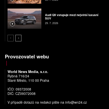
Audi Q9 vstupuje mezi největší luxusní
SUV
29. 7. 2026
Provozovatel webu
World News Media, s.r.o.
Rybná 716/24
Staré Město, 110 00 Praha
IČO: 09372008
DIČ: CZ09372008
V případě dotazů na redakci pište na
info@wn24.cz