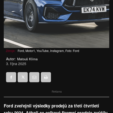
Zdroje:
Ford, Motor1, YouTube, Instagram, Foto: Ford
Autor:
Matouš Klíma
3. října 2025
Reklama
Ford zveřejnil výsledky prodejů za třetí čtvrtletí
roku 2024. Ačkoli se celkové firemní prodeje zvýšily,