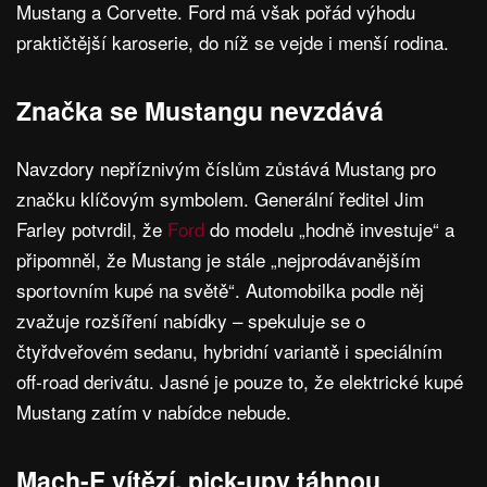
Mustang a Corvette. Ford má však pořád výhodu
praktičtější karoserie, do níž se vejde i menší rodina.
Značka se Mustangu nevzdává
Navzdory nepříznivým číslům zůstává Mustang pro
značku klíčovým symbolem. Generální ředitel Jim
Farley potvrdil, že
Ford
do modelu „hodně investuje“ a
připomněl, že Mustang je stále „nejprodávanějším
sportovním kupé na světě“. Automobilka podle něj
zvažuje rozšíření nabídky – spekuluje se o
čtyřdveřovém sedanu, hybridní variantě i speciálním
off-road derivátu. Jasné je pouze to, že elektrické kupé
Mustang zatím v nabídce nebude.
Mach-E vítězí, pick-upy táhnou