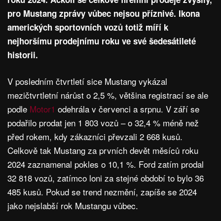
pro Mustang zprávy vůbec nejsou příznivé. Ikona
amerických sportovních vozů totiž míří k
nejhoršímu prodejnímu roku ve své šedesátileté
historii.
V posledním čtvrtletí sice Mustang vykázal
mezičtvrtletní nárůst o 2,5 %, většina registrací se ale
podle
Motor1
odehrála v červenci a srpnu. V září se
podařilo prodat jen 1 803 vozů – o 32,4 % méně než
před rokem, kdy zákazníci převzali 2 668 kusů.
Celkově tak Mustang za prvních devět měsíců roku
2024 zaznamenal pokles o 10,1 %. Ford zatím prodal
32 818 vozů, zatímco loni za stejné období to bylo 36
485 kusů. Pokud se trend nezmění, zapíše se 2024
jako nejslabší rok Mustangu vůbec.