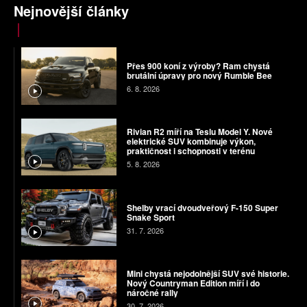
Nejnovější články
Přes 900 koní z výroby? Ram chystá
brutální úpravy pro nový Rumble Bee
6. 8. 2026
Rivian R2 míří na Teslu Model Y. Nové
elektrické SUV kombinuje výkon,
praktičnost i schopnosti v terénu
5. 8. 2026
Shelby vrací dvoudveřový F-150 Super
Snake Sport
31. 7. 2026
Mini chystá nejodolnější SUV své historie.
Nový Countryman Edition míří i do
náročné rally
30. 7. 2026