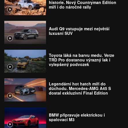
historie. Nový Countryman Edition
míří i do náročné rally
Audi Q9 vstupuje mezi největší
luxusní SUV
Toyota láká na barvu medu. Verze
TRD Pro dostanou výrazný lak i
vylepšený podvozek
Legendární hot hatch míří do
důchodu. Mercedes-AMG A45 S
dostal exkluzivní Final Edition
BMW připravuje elektrickou i
spalovací M3