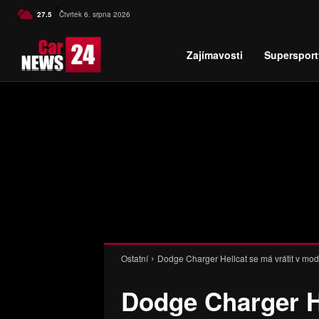
C
27.5
Čtvrtek 6. srpna 2026
Czech
Zajímavosti
Supersport
Ostatní
Dodge Charger Hellcat se má vrátit v mo
Dodge Charger He