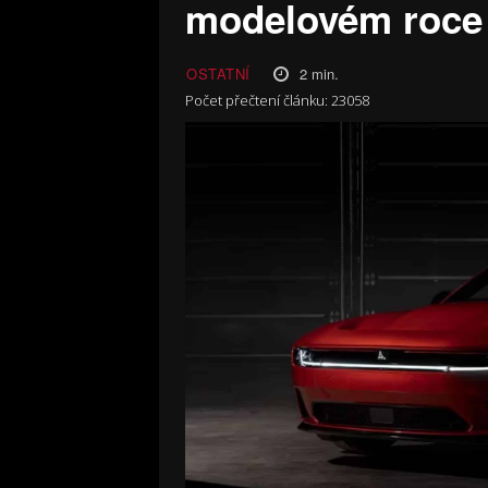
modelovém roce
2
min.
OSTATNÍ
Počet přečtení článku:
23058