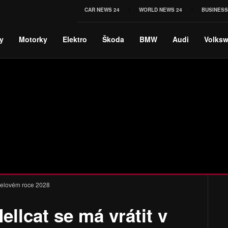
CAR NEWS 24
WORLD NEWS 24
BUSINESS
y
Motorky
Elektro
Škoda
BMW
Audi
Volks
delovém roce 2028
llcat se má vrátit v