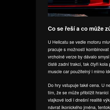
Co se řeší a co může z
U Hellcatu se vedle motoru ml
pracuje s možností kombinovat 
vrcholné verze by dávalo smysl
čistě zadní trakci, tak čtyři ko
muscle car použitelný i mimo i
Do hry vstupuje také cena. U n
tím, že se může přiblížit hranici
vlajkové lodi i dnešní realitě v
návrat ikonického jména, tentok