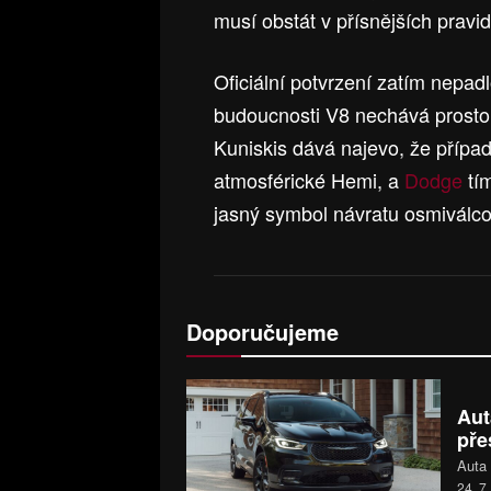
musí obstát v přísnějších pravid
Oficiální potvrzení zatím nepad
budoucnosti V8 nechává prosto
Kuniskis dává najevo, že přípa
atmosférické Hemi, a
Dodge
tí
jasný symbol návratu osmiválco
Doporučujeme
Aut
pře
Auta 
24. 7