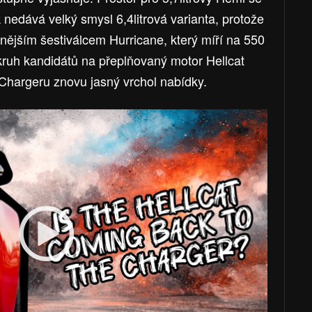
 nedává velký smysl 6,4litrová varianta, protože
ějším šestiválcem Hurricane, který míří na 550
okruh kandidátů na přeplňovaný motor Hellcat
z Chargeru znovu jasný vrchol nabídky.