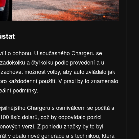
ůstat
uví i o pohonu. U současného Chargeru se
zadokolku a čtyřkolku podle provedení a u
 zachovat možnost volby, aby auto zvládalo jak
la pro každodenní použití. V praxi by to znamenalo
deální podmínky.
ejsilnějšího Chargeru s osmiválcem se počítá s
 100 tisíc dolarů, což by odpovídalo pozici
ýkonových verzí. Z pohledu značky by to byl
rát v obalu nové generace a s technikou, která