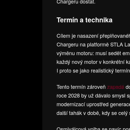
Chargeru dostat.
Termín a technika
Cílem je nasazení přeplňovanéh
Chargeru na platformě STLA La
výměnu motoru: musí sedět emisn
každý nový motor v konkrétní k
I proto se jako realistický term
Tento termín zároveň
zapadá
d
roce 2028 by už dávalo smysl spo
modernizací uprostřed generace.
další tahák v době, kdy se celý
Osmiválcová volba se navíc pos