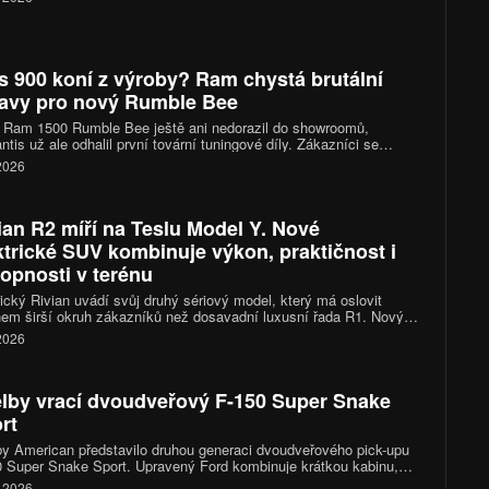
s 900 koní z výroby? Ram chystá brutální
avy pro nový Rumble Bee
 Ram 1500 Rumble Bee ještě ani nedorazil do showroomů,
antis už ale odhalil první tovární tuningové díly. Zákazníci se
 těšit na kompresorové kity, sportovní podvozky i nové výfukové
 2026
my. Vrcholná verze SRT se díky nim dostane přes hranici 900
ian R2 míří na Teslu Model Y. Nové
ktrické SUV kombinuje výkon, praktičnost i
opnosti v terénu
cký Rivian uvádí svůj druhý sériový model, který má oslovit
em širší okruh zákazníků než dosavadní luxusní řada R1. Nový
n R2 přináší kompaktnější rozměry, výkon 656 koní, dojezd až
 2026
ilometrů a ambice stát se jedním z nejzajímavějších elektrických
a trhu.
lby vrací dvoudveřový F-150 Super Snake
rt
y American představilo druhou generaci dvoudveřového pick-upu
 Super Snake Sport. Upravený Ford kombinuje krátkou kabinu,
itrový osmiválec a podvozek zaměřený na rychlou jízdu po silnici.
. 2026