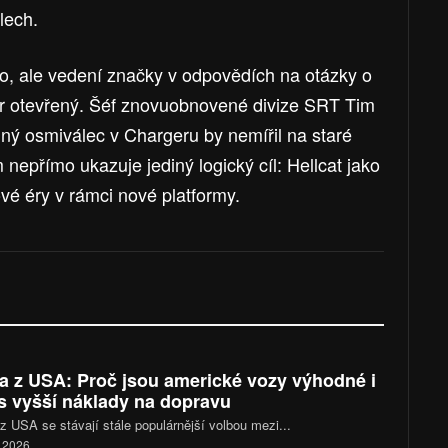
lech.
lo, ale vedení značky v odpovědích na otázky o
r otevřený. Šéf znovuobnovené divize SRT Tim
dný osmiválec v Chargeru by nemířil na staré
m nepřímo ukazuje jediný logický cíl: Hellcat jako
vé éry v rámci nové platformy.
a z USA: Proč jsou americké vozy výhodné i
s vyšší náklady na dopravu
z USA se stávají stále populárnější volbou mezi...
. 2026