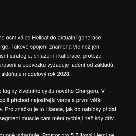
o osmiválce Hellcat do aktuální generace
rge. Takové spojení znamená víc než jen
í strategie, chlazení i kalibrace, protože
aroserii a podvozku vyžaduje ladění od základů.
ín skloňuje modelový rok 2028.
o logiky životního cyklu nového Chargeru. V
jit příchod nejostřejší verze s první větší
 Pro značku je to i šance, jak do nabídky přidat
 segment muscle cars mění rychleji než kdy dřív.
tupně vyjasňuje. Prostor pro 5,7litrový Hemi se