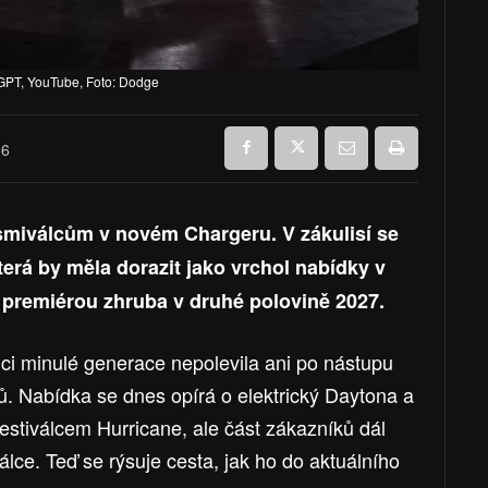
tGPT, YouTube, Foto: Dodge
26
smiválcům v novém Chargeru. V zákulisí se
terá by měla dorazit jako vrchol nabídky v
 premiérou zhruba v druhé polovině 2027.
i minulé generace nepolevila ani po nástupu
. Nabídka se dnes opírá o elektrický Daytona a
estiválcem Hurricane, ale část zákazníků dál
lce. Teď se rýsuje cesta, jak ho do aktuálního