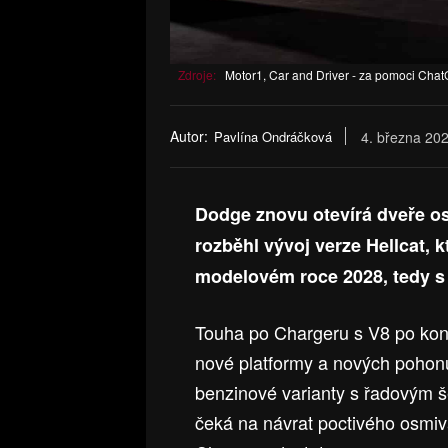
Zdroje:
Motor1, Car and Driver - za pomoci Cha
Autor:
Pavlína Ondráčková
4. března 20
Dodge znovu otevírá dveře o
rozběhl vývoj verze Hellcat, k
modelovém roce 2028, tedy s
Touha po Chargeru s V8 po konc
nové platformy a nových pohonů
benzinové varianty s řadovým š
čeká na návrat poctivého osmivá