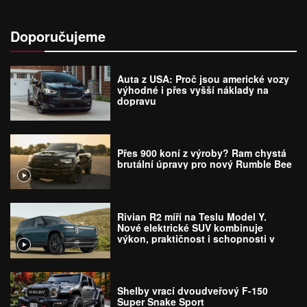
Doporučujeme
Auta z USA: Proč jsou americké vozy
výhodné i přes vyšší náklady na
dopravu
Přes 900 koní z výroby? Ram chystá
brutální úpravy pro nový Rumble Bee
Rivian R2 míří na Teslu Model Y.
Nové elektrické SUV kombinuje
výkon, praktičnost i schopnosti v
terénu
Shelby vrací dvoudveřový F-150
Super Snake Sport