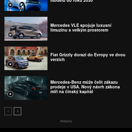
modelů do roku 2030
Mercedes VLE spojuje luxusní
limuzínu s velkým prostorem
Fiat Grizzly dorazí do Evropy ve dvou
verzích
Mercedes-Benz může čelit zákazu
prodeje v USA. Nový návrh zákona
míří na čínský kapitál
Reklama