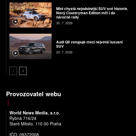
Mini chystá nejodolnější SUV své historie.
Nový Countryman Edition míří i do
náročné rally
30. 7. 2026
Audi Q9 vstupuje mezi největší luxusní
SUV
29. 7. 2026
Provozovatel webu
World News Media, s.r.o.
Rybná 716/24
Staré Město, 110 00 Praha
IČO: 09372008