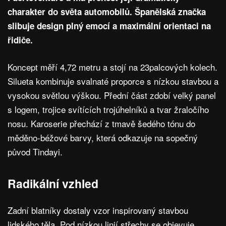
charakter do světa automobilů. Španělská značka
slibuje design plný emocí a maximální orientaci na
řidiče.
Koncept měří 4,72 metru a stojí na 23palcových kolech.
Silueta kombinuje svalnaté proporce s nízkou stavbou a
vysokou světlou výškou. Přední část zdobí velký panel
s logem, trojice svítících trojúhelníků a tvar žraločího
nosu. Karoserie přechází z tmavě šedého tónu do
měděno-béžové barvy, která odkazuje na sopečný
původ Tindayi.
Radikální vzhled
Zadní blatníky dostaly vzor inspirovaný stavbou
lidského těla. Pod nízkou linií střechy se objevuje