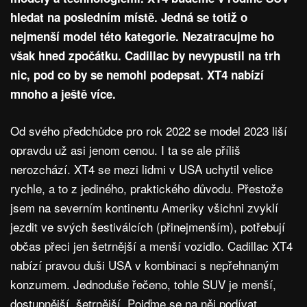
hledat na posledním místě. Jedná se totiž o
nejmenší model této kategorie. Nezatracujme ho
však hned zpočátku. Cadillac by nevypustil na trh
nic, pod co by se nemohl podepsat. XT4 nabízí
mnoho a ještě více.
Od svého předchůdce pro rok 2022 se model 2023 liší
opravdu už asi jenom cenou. I ta se ale příliš
nerozchází. XT4 se mezi lidmi v USA uchytil velice
rychle, a to z jediného, praktického důvodu. Přestože
jsem na severním kontinentu Ameriky všichni zvyklí
jezdit ve svých šestiválcích (přinejmenším), potřebují
občas přeci jen šetrnější a menší vozidlo. Cadillac XT4
nabízí pravou duši USA v kombinaci s nepřehnaným
konzumem. Jednoduše řečeno, tohle SUV je menší,
dostupnější, šetrnější. Pojďme se na něj podívat