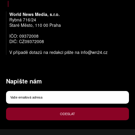
World News Media, s.r.o.
Rybná 716/24
Staré Město, 110 00 Praha
IČO: 09372008
DIČ: CZ09372008
V případě dotazů na redakci pište na
info@wn24.cz
Napište nám
ODESLAT