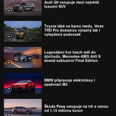
Audi Q9 vstupuje mezi největší
luxusní SUV
Toyota láká na barvu medu. Verze
TRD Pro dostanou výrazný lak i
vylepšený podvozek
Legendární hot hatch míří do
důchodu. Mercedes-AMG A45 S
dostal exkluzivní Final Edition
BMW připravuje elektrickou i
spalovací M3
Škoda Peaq vstupuje na trh s cenou
od 1,15 milionu korun