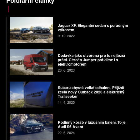
Polulární články
Jaguar XF. Elegantní sedan s pořádným
výkonem
9. 12. 2022
Dodávka jako stvořená pro tu nejtěžší
práci. Citroën Jumper pořídíme i s
elektromotorem
26. 6. 2023
Subaru chystá velké odhalení. Přijíždí
zcela nový Outback 2026 a elektrický
Trailseeker
14. 4. 2025
Rodinný koráb v luxusním balení. To je
Audi S6 Avant
22. 6. 2024