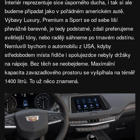
Interiér reprezentuje sice úsporného ducha, i tak si ale
budeme připadat jako v pořádném americkém autě.
Výbavy Luxury, Premium a Sport se od sebe liší
převážně barevně, je tedy podstatné, zdali preferujeme
světlejší tóny, nebo raději sáhneme po tmavém odstínu.
Nemluvili bychom o automobilu z USA, kdyby
středobodem místa řidiče i spolujezdce nebyly držáky
na nápoje. Bez těch se neobejdeme. Maximální
kapacita zavazadlového prostoru se vyšplhala na téměř
1400 litrů. To už něco znamená.