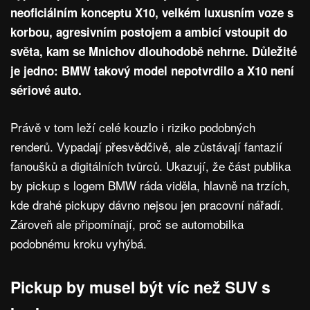
neoficiálním konceptu X10, velkém luxusním voze s
korbou, agresivním postojem a ambicí vstoupit do
světa, kam se Mnichov dlouhodobě nehrne. Důležité
je jedno: BMW takový model nepotvrdilo a X10 není
sériové auto.
Právě v tom leží celé kouzlo i riziko podobných
renderů. Vypadají přesvědčivě, ale zůstávají fantazií
fanoušků a digitálních tvůrců. Ukazují, že část publika
by pickup s logem BMW ráda viděla, hlavně na trzích,
kde drahé pickupy dávno nejsou jen pracovní nářadí.
Zároveň ale připomínají, proč se automobilka
podobnému kroku vyhýbá.
Pickup by musel být víc než SUV s