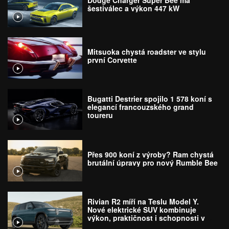
Dodge Charger Super Bee má
šestiválec a výkon 447 kW
Mitsuoka chystá roadster ve stylu
první Corvette
Bugatti Destrier spojilo 1 578 koní s
elegancí francouzského grand
toureru
Přes 900 koní z výroby? Ram chystá
brutální úpravy pro nový Rumble Bee
Rivian R2 míří na Teslu Model Y.
Nové elektrické SUV kombinuje
výkon, praktičnost i schopnosti v
terénu