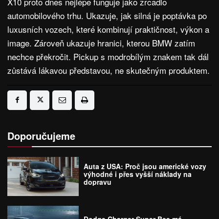
X10 proto dnes nejlépe funguje jako zrcadlo
automobilového trhu. Ukazuje, jak silná je poptávka po
luxusních vozech, které kombinují praktičnost, výkon a
image. Zároveň ukazuje hranici, kterou BMW zatím
nechce překročit. Pickup s modrobílým znakem tak dál
zůstává lákavou představou, ne skutečným produktem.
Doporučujeme
Auta z USA: Proč jsou americké vozy
výhodné i přes vyšší náklady na
dopravu