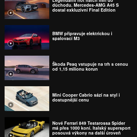
Legendární hot hatch míří do
důchodu. Mercedes-AMG A45 S
dostal exkluzivní Final Edition
BMW připravuje elektrickou i
spalovací M3
Škoda Peaq vstupuje na trh s cenou
od 1,15 milionu korun
Mini Cooper Cabrio sází na styl i
dostupnější cenu
Nové Ferrari 849 Testarossa Spider
má přes 1000 koní. Italský supersport
posouvá výkony na další úroveň