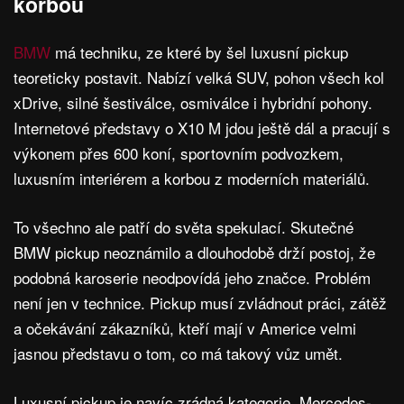
korbou
BMW
má techniku, ze které by šel luxusní pickup
teoreticky postavit. Nabízí velká SUV, pohon všech kol
xDrive, silné šestiválce, osmiválce i hybridní pohony.
Internetové představy o X10 M jdou ještě dál a pracují s
výkonem přes 600 koní, sportovním podvozkem,
luxusním interiérem a korbou z moderních materiálů.
To všechno ale patří do světa spekulací. Skutečné
BMW pickup neoznámilo a dlouhodobě drží postoj, že
podobná karoserie neodpovídá jeho značce. Problém
není jen v technice. Pickup musí zvládnout práci, zátěž
a očekávání zákazníků, kteří mají v Americe velmi
jasnou představu o tom, co má takový vůz umět.
Luxusní pickup je navíc zrádná kategorie. Mercedes-