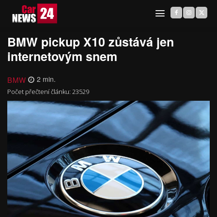
BMW pickup X10 zůstává jen
internetovým snem
BMW
2
min.
Počet přečtení článku:
23529