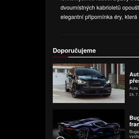
dvoumístných kabrioletů opouští d
elegantní připomínka éry, která 
Doporučujeme
Aut
pře
Auta 
24. 7
Bug
fra
Bugat
vychá