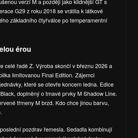
ušenou verzí M a později jako klidnější GT s
race G29 z roku 2018 se vrátila k látkové
ného základního čtyřválce po temperamentní
elou érou
eře celé řadě Z. Výroba skončí v březnu 2026 a
lka limitovanou Final Edition. Zájemci
jednávky, které se otevře koncem ledna. Edice
n Black, doplněný o tmavé prvky M Shadow Line.
červené třmeny M brzd. Kdo chce jinou barvu,
.
o poslední pozdrav řemesla. Sedadla kombinují