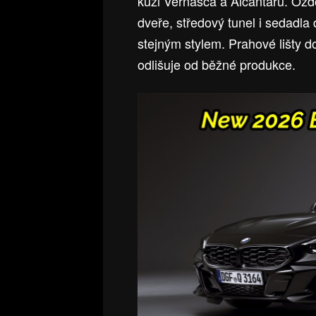
kůži Vernasca a Alcantaru. Ozd
dveře, středový tunel i sedadla
stejným stylem. Prahové lišty d
odlišuje od běžné produkce.