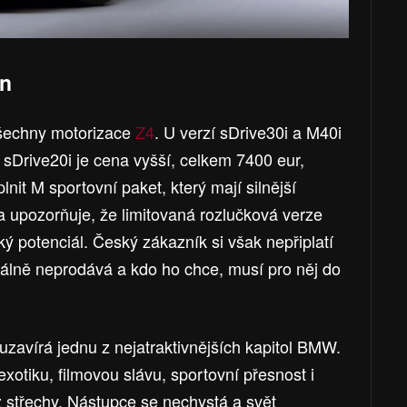
on
všechny motorizace
Z4
. U verzí sDrive30i a M40i
í sDrive20i je cena vyšší, celkem 7400 eur,
lnit M sportovní paket, který mají silnější
 upozorňuje, že limitovaná rozlučková verze
 potenciál. Český zákazník si však nepřiplatí
iálně neprodává a kdo ho chce, musí pro něj do
 uzavírá jednu z nejatraktivnějších kapitol BMW.
xotiku, filmovou slávu, sportovní přesnost i
z střechy. Nástupce se nechystá a svět