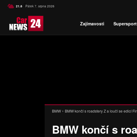
C
21.6
Pátek 7. srpna 2026
Czech
Zajímavosti
Supersport
BMW
BMW končí s roadstery Z a loučí se edicí Fin
BMW končí s road