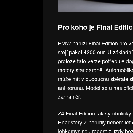
Pro koho je Final Editi
BMW nabízí Final Edition pro 
stojí paket 4200 eur. U základn
protože tato verze potřebuje dop
motory standardně. Automobilka
může mít v budoucnu sběratelský
ani korunu. Model se u nás ofic
zahraničí.
Z4 Final Edition tak symbolicky
Roadstery Z nabídly během let e
lehkomyslnou radost z jízdy be