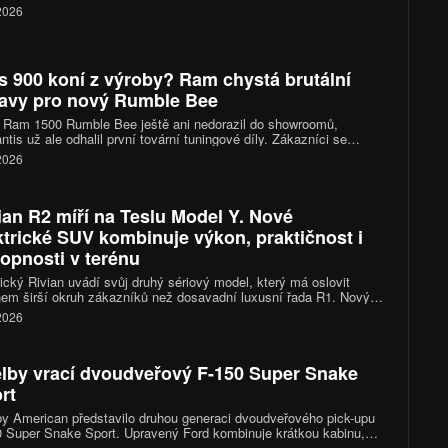
áctiválec o výkonu 1 578 koní, ale místo čistě závodního
 2026
kteru sází na vytříbený design, luxusní interiér a exkluzivitu
ého vyrobeného kusu.
s 900 koní z výroby? Ram chystá brutální
avy pro nový Rumble Bee
 Ram 1500 Rumble Bee ještě ani nedorazil do showroomů,
antis už ale odhalil první tovární tuningové díly. Zákazníci se
 těšit na kompresorové kity, sportovní podvozky i nové výfukové
 2026
my. Vrcholná verze SRT se díky nim dostane přes hranici 900
ian R2 míří na Teslu Model Y. Nové
ktrické SUV kombinuje výkon, praktičnost i
opnosti v terénu
cký Rivian uvádí svůj druhý sériový model, který má oslovit
em širší okruh zákazníků než dosavadní luxusní řada R1. Nový
n R2 přináší kompaktnější rozměry, výkon 656 koní, dojezd až
 2026
ilometrů a ambice stát se jedním z nejzajímavějších elektrických
a trhu.
lby vrací dvoudveřový F-150 Super Snake
rt
y American představilo druhou generaci dvoudveřového pick-upu
 Super Snake Sport. Upravený Ford kombinuje krátkou kabinu,
itrový osmiválec a podvozek zaměřený na rychlou jízdu po silnici.