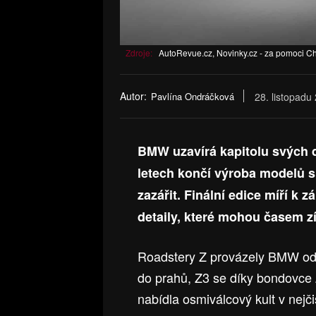
Zdroje:
AutoRevue.cz, Novinky.cz - za pomoci 
Autor:
Pavlína Ondráčková
28. listopadu
BMW uzavírá kapitolu svých d
letech končí výroba modelů 
zazářit. Finální edice míří k 
detaily, které mohou časem z
Roadstery Z provázely BMW od
do prahů, Z3 se díky bondovce
nabídla osmiválcový kult v nejč