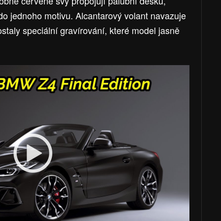
obné červené švy propojují palubní desku,
 do jednoho motivu. Alcantarový volant navazuje
ostaly speciální gravírování, které model jasně