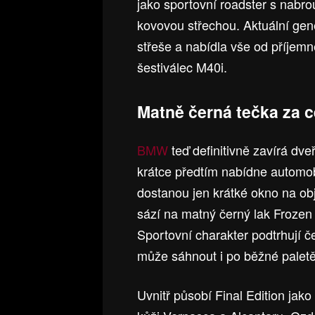
jako sportovní roadster s nabro
kovovou střechou. Aktuální gene
střeše a nabídla vše od příjem
šestiválec M40i.
Matně černá tečka za c
BMW
teď definitivně zavírá dv
krátce předtím nabídne automobi
dostanou jen krátké okno na ob
sází na matný černý lak Froze
Sportovní charakter podtrhují 
může sáhnout i po běžné paletě
Uvnitř působí Final Edition jak