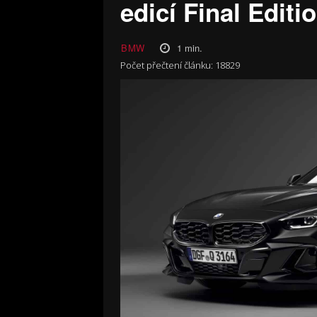
edicí Final Editi
1
min.
BMW
Počet přečtení článku:
18829