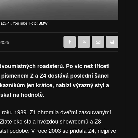
ChatGPT, YouTube, Foto: BMW
 2025
voumístných roadsterů. Po víc než třiceti
s písmenem Z a Z4 dostává poslední šanci
zákazníkům jen krátce, nabízí výrazný styl a
ískat na hodnotě.
 roku 1989. Z1 ohromila dveřmi zasouvanými
 Zlaté oko stala hvězdou showroomů a Z8
istší podobě. V roce 2003 se přidala Z4, nejprve