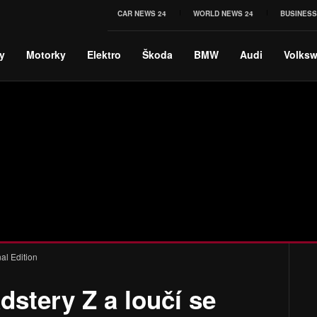
CAR NEWS 24
WORLD NEWS 24
BUSINESS
y
Motorky
Elektro
Škoda
BMW
Audi
Volks
al Edition
stery Z a loučí se