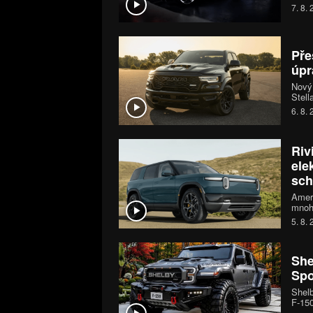
šestn
7. 8.
chara
jedin
Pře
úpr
Nový
Stell
mohou
6. 8.
systé
koní.
Riv
ele
sch
Ameri
mnoh
Rivia
5. 8.
530 k
SUV n
She
Spo
Shelb
F-150
pětil