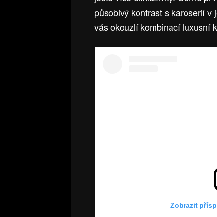
působivý kontrast s karoserií v
vás okouzlí kombinací luxusní 
Zobrazit přís