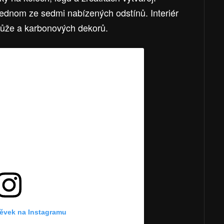
 jednom ze sedmi nabízených odstínů. Interiér
kůže a karbonových dekorů.
pěvek na Instagramu