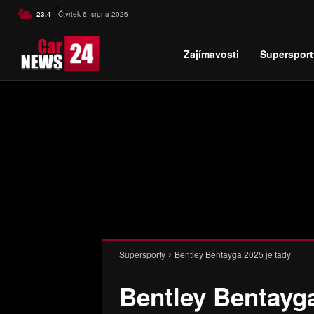
C
23.4
Čtvrtek 6. srpna 2026
Czech
Zajímavosti
Supersport
Supersporty
Bentley Bentayga 2025 je tady
Bentley Bentayga