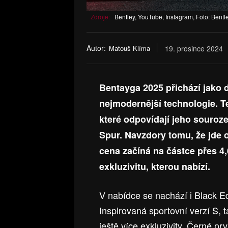
Zdroje:
Bentley, YouTube, Instagram, Foto: Bentl
Autor:
Matouš Klíma
19. prosince 2024
Bentayga 2025 přichází jako
nejmodernější technologie. T
které odpovídají jeho souroz
Spur. Navzdory tomu, že jde o
cena začíná na částce přes 4
exkluzivitu, kterou nabízí.
V nabídce se nachází i Black Ed
Inspirovaná sportovní verzí S, t
ještě více exkluzivity. Černé pr