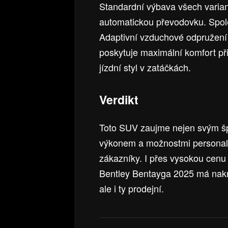
Standardní výbava všech varia
automatickou převodovku. Společ
Adaptivní vzduchové odpružení
poskytuje maximální komfort při
jízdní styl v zatáčkách.
Verdikt
Toto SUV zaujme nejen svým š
výkonem a možnostmi personaliz
zákazníky. I přes vysokou cen
Bentley Bentayga 2025 má nakro
ale i ty prodejní.