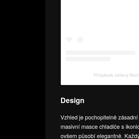
Příspěvek sdílený Ben
Design
Vzhled je pochopitelně zásadní
masivní masce chladiče s ikonic
ovšem působí elegantně. Každý 