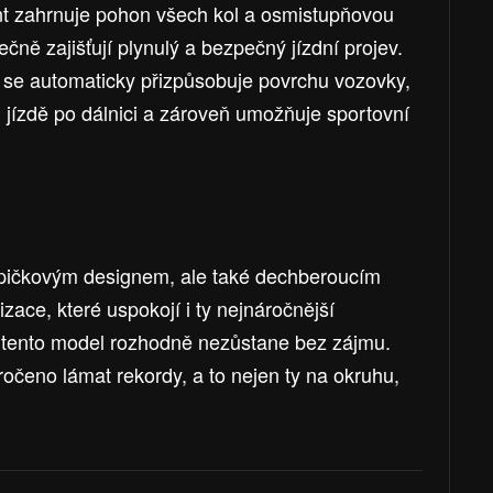
nt zahrnuje pohon všech kol a osmistupňovou
ně zajišťují plynulý a bezpečný jízdní projev.
 se automaticky přizpůsobuje povrchu vozovky,
 jízdě po dálnici a zároveň umožňuje sportovní
pičkovým designem, ale také dechberoucím
ace, které uspokojí i ty nejnáročnější
u tento model rozhodně nezůstane bez zájmu.
čeno lámat rekordy, a to nejen ty na okruhu,