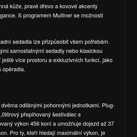
mná kůže, pravé dřevo a kovové akcenty
legance. S programem Mulliner se možnosti
.
 Zadní sedadla lze přizpůsobit všem potřebám.
ými samostatnými sedadly nebo klasickou
 ještě více prostoru a exkluzivních funkcí, jako
 opěradla.
i dvěma odlišnými pohonnými jednotkami. Plug-
,0litrový přeplňovaný šestiválec s
ovaný výkon 456 koní a umožňuje dojezd až 37
on. Pro ty, kteří hledají maximální výkon, je