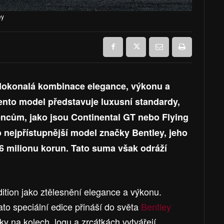
ey
 dokonalá kombinace elegance, výkonu a
ento model představuje luxusní standardy,
encům, jako jsou Continental GT nebo Flying
 nejpřístupnější model značky Bentley, jeho
,6 milionu korun. Tato suma však odráží
ition jako ztělesnění elegance a výkonu.
ato speciální edice přináší do světa
Bentley
vky na kolech, logu a zrcátkách vytvářejí