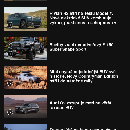
Rivian R2 míří na Teslu Model Y.
Nové elektrické SUV kombinuje
výkon, praktičnost i schopnosti v
terénu
Shelby vrací dvoudveřový F-150
Super Snake Sport
Mini chystá nejodolnější SUV své
historie. Nový Countryman Edition
míří i do náročné rally
Audi Q9 vstupuje mezi největší
luxusní SUV
Toyota láká na barvu medu. Verze