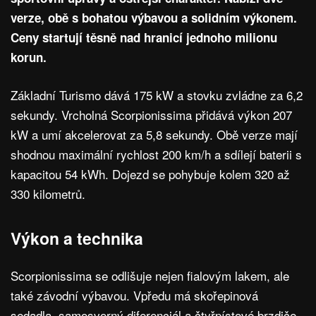
verze, obě s bohatou výbavou a solidním výkonem.
Ceny startují těsně nad hranicí jednoho milionu
korun.
Základní Turismo dává 175 kW a stovku zvládne za 6,2
sekundy. Vrcholná Scorpionissima přidává výkon 207
kW a umí akcelerovat za 5,8 sekundy. Obě verze mají
shodnou maximální rychlost 200 km/h a sdílejí baterii s
kapacitou 54 kWh. Dojezd se pohybuje kolem 320 až
330 kilometrů.
Výkon a technika
Scorpionissima se odlišuje nejen fialovým lakem, ale
také závodní výbavou. Vpředu má skořepinová
sedadla, samosvorný diferenciál a čtyřpístové brzdiče