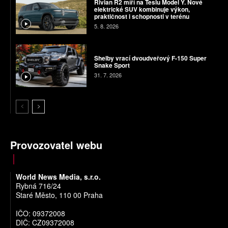
Rivian R2 míří na Teslu Model Y. Nové
elektrické SUV kombinuje výkon,
praktičnost i schopnosti v terénu
5. 8. 2026
Shelby vrací dvoudveřový F-150 Super
Snake Sport
31. 7. 2026
Provozovatel webu
World News Media, s.r.o.
Rybná 716/24
Staré Město, 110 00 Praha
IČO: 09372008
DIČ: CZ09372008