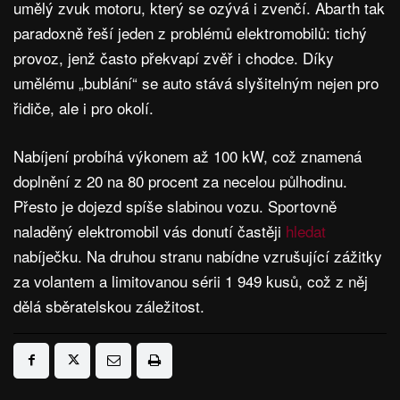
umělý zvuk motoru, který se ozývá i zvenčí. Abarth tak
paradoxně řeší jeden z problémů elektromobilů: tichý
provoz, jenž často překvapí zvěř i chodce. Díky
umělému „bublání“ se auto stává slyšitelným nejen pro
řidiče, ale i pro okolí.
Nabíjení probíhá výkonem až 100 kW, což znamená
doplnění z 20 na 80 procent za necelou půlhodinu.
Přesto je dojezd spíše slabinou vozu. Sportovně
naladěný elektromobil vás donutí častěji
hledat
nabíječku. Na druhou stranu nabídne vzrušující zážitky
za volantem a limitovanou sérii 1 949 kusů, což z něj
dělá sběratelskou záležitost.