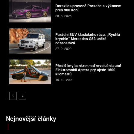
Dorazilo upravené Porsche s výkonem
přes 900 koní
28. 8. 2025
Parádní SUV klasického rázu. „Rychlá
krychle“ Mercedes G63 určitě
nezaostává
27. 2. 2022
Před 9 lety bankrot, teď revoluční auto!
Elektromobil Aptera prý ujede 1600
kilometrů
15. 12. 2020
Nejnovější články