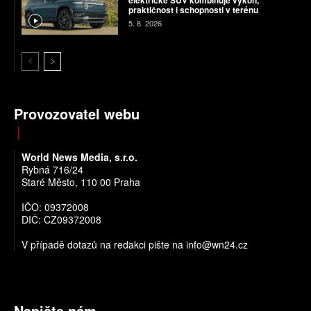
elektrické SUV kombinuje výkon,
praktičnost i schopnosti v terénu
5. 8. 2026
Provozovatel webu
World News Media, s.r.o.
Rybná 716/24
Staré Město, 110 00 Praha
IČO: 09372008
DIČ: CZ09372008
V případě dotazů na redakci pište na
info@wn24.cz
Napište nám