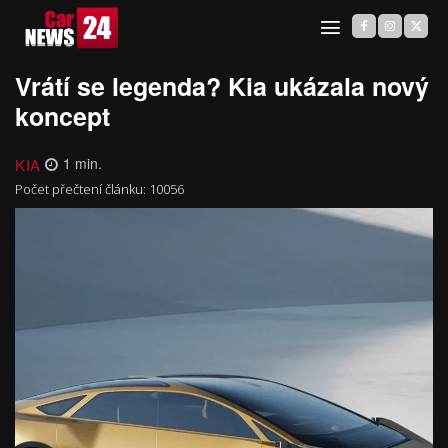
Vrátí se legenda? Kia ukázala nový
koncept
KIA
1
min.
Počet přečtení článku:
10056