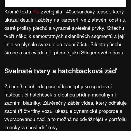
Kromě textu
Kia
zveřejnila i 40sekundový teaser, který
ukázal detailní záběry na karoserii ve zlatavém odstínu,
ostré prolisy plechů a výrazné světelné prvky. Střechu
tvoří několik samostatných skleněných segmentů a její
linie se plynule svažuje do zadní části. Silueta působí
široce a sebevědomě, přesně jako Stinger svého času.
Svalnaté tvary a hatchbacková záď
Z bočního pohledu působí koncept jako sportovní
fastback či hatchback s dlouhou přídí a mohutnými
zadními blatníky. Závěrečný záběr videa, který odhaluje
zadní tři čtvrtiny vozu, ukazuje dynamické proporce a
vypracovanou záď, a to možná nejodvážnější v portfoliu
značky za poslední roky.