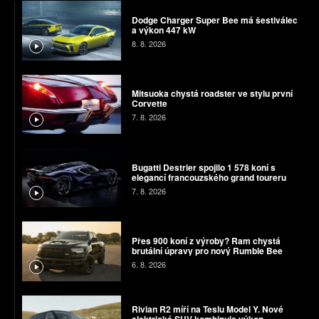
Dodge Charger Super Bee má šestiválec
a výkon 447 kW
8. 8. 2026
Mitsuoka chystá roadster ve stylu první
Corvette
7. 8. 2026
Bugatti Destrier spojilo 1 578 koní s
elegancí francouzského grand toureru
7. 8. 2026
Přes 900 koní z výroby? Ram chystá
brutální úpravy pro nový Rumble Bee
6. 8. 2026
Rivian R2 míří na Teslu Model Y. Nové