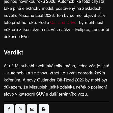
jedinou novinkou roku 2026. Automobilka totiž chystá
také plně elektrický model, postavený na základech
nového Nissanu Leaf 2026. Ten by se měl objevit už v
létě příštího roku. Podle
Car and Driver
by mohl nést
některé z ikonických názvů značky – Eclipse, Lancer či
dokonce EVo.
Verdikt
Ať už Mitsubishi zvolí jakékoliv jméno, jedna věc je jistá
– automobilka se znovu vrací ke svým dobrodružným
kořenům. A nový Outlander Off-Road 2026 by mohl být
důkazem, že Mitsubishi ještě zdaleka neřeklo poslední
slovo v kategorii SUV s duší terénního vozu.