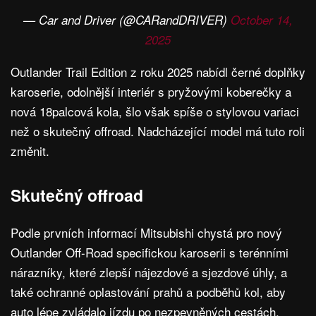
— Car and Driver (@CARandDRIVER)
October 14,
2025
Outlander Trail Edition z roku 2025 nabídl černé doplňky
karoserie, odolnější interiér s pryžovými koberečky a
nová 18palcová kola, šlo však spíše o stylovou variaci
než o skutečný offroad. Nadcházející model má tuto roli
změnit.
Skutečný offroad
Podle prvních informací Mitsubishi chystá pro nový
Outlander Off-Road specifickou karoserii s terénními
nárazníky, které zlepší nájezdové a sjezdové úhly, a
také ochranné oplastování prahů a podběhů kol, aby
auto lépe zvládalo jízdu po nezpevněných cestách.