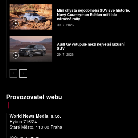
Mini chystá nejodolnější SUV své historie.
Nový Countryman Edition míří i do
náročné rally
30. 7. 2026
Audi Q9 vstupuje mezi největší luxusní
SUV
29. 7. 2026
Provozovatel webu
World News Media, s.r.o.
Rybná 716/24
Staré Město, 110 00 Praha
IČO: 09372008