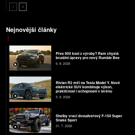
Nejnovější články
Přes 900 koní z výroby? Ram chystá
brutální úpravy pro nový Rumble Bee
6. 8. 2026
Rivian R2 míří na Teslu Model Y. Nové
elektrické SUV kombinuje výkon,
praktičnost i schopnosti v terénu
5. 8. 2026
Shelby vrací dvoudveřový F-150 Super
Snake Sport
31. 7. 2026