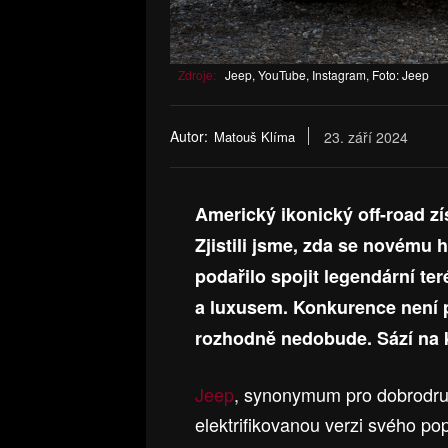
Zdroje:
Jeep, YouTube, Instagram, Foto: Jeep
Autor:
Matouš Klíma
23. září 2024
Americký ikonický off-road zí
Zjistili jsme, zda se novému
podařilo spojit legendární t
a luxusem. Konkurence není 
rozhodně nedobude. Sází na k
Jeep
, synonymum pro dobrodružs
elektrifikovanou verzi svého p