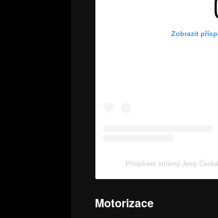
Zobrazit přís
Příspěvek sdílený Jeep Česk
Motorizace