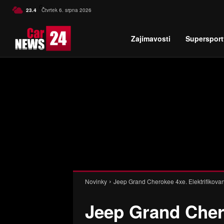
C
23.4
Čtvrtek 6. srpna 2026
Czech
Zajímavosti
Supersport
Novinky
Jeep Grand Cherokee 4xe. Elektrifikovan
Jeep Grand Cher