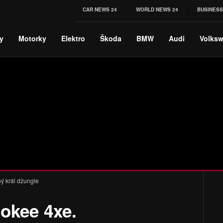
CAR NEWS 24
WORLD NEWS 24
BUSINESS
y
Motorky
Elektro
Škoda
BMW
Audi
Volks
ý král džungle
okee 4xe.