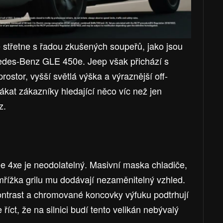
střetne s řadou zkušených soupeřů, jako jsou
es-Benz GLE 450e. Jeep však přichází s
rostor, vyšší světlá výška a výraznější off-
ákat zákazníky hledající něco víc než jen
z.
 4xe je neodolatelný. Masivní maska chladiče,
mřížka grilu mu dodávají nezaměnitelný vzhled.
kontrast a chromované koncovky výfuku podtrhují
říct, že na silnici budí tento velikán nebývalý