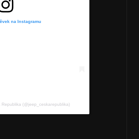
pěvek na Instagramu
á Republika (@jeep_ceskarepublika)