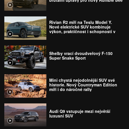
brutální úpravy pro nový Rumble Bee
Rivian R2 míří na Teslu Model Y.
Nové elektrické SUV kombinuje
výkon, praktičnost i schopnosti v
terénu
Shelby vrací dvoudveřový F-150
Super Snake Sport
Mini chystá nejodolnější SUV své
historie. Nový Countryman Edition
míří i do náročné rally
Audi Q9 vstupuje mezi největší
luxusní SUV