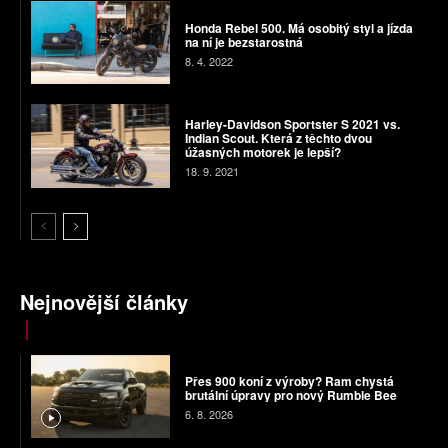
Honda Rebel 500. Má osobitý styl a jízda
na ní je bezstarostná
8. 4. 2022
Harley-Davidson Sportster S 2021 vs.
Indian Scout. Která z těchto dvou
úžasných motorek je lepší?
18. 9. 2021
Nejnovější články
Přes 900 koní z výroby? Ram chystá
brutální úpravy pro nový Rumble Bee
6. 8. 2026