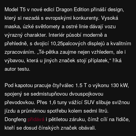
Model T5 v nové edici Dragon Edition přináší design,
který si nezadá s evropskými konkurenty. Vysoká
maska, úzké světlomety a ostré linie dávají vozu
výrazný charakter. Interiér působí moderně a
přehledně, s dvojicí 10,25palcových displejů a kvalitním
zpracováním. „Té-pětka zaujme nejen vzhledem, ale i
výbavou, která u jiných značek stojí příplatek,“ říká
autor testu.
Pod kapotou pracuje čtyřválec 1.5 T o výkonu 130 kW,
spojený se sedmistupňovou dvouspojkovou
převodovkou. Přes 1,6 tuny vážící SUV slibuje svižnou
jízdu a průměrnou spotřebu kolem sedmi litrů.
Dongfeng
přidává
i pětiletou záruku, čímž cílí na řidiče,
kteří se dosud čínských značek obávali.