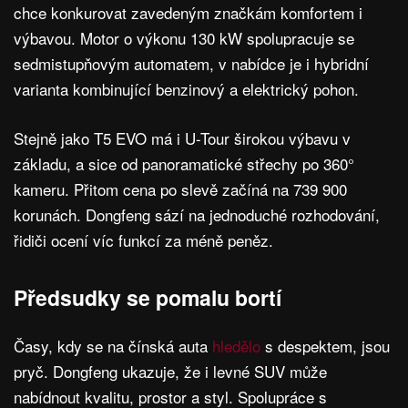
chce konkurovat zavedeným značkám komfortem i
výbavou. Motor o výkonu 130 kW spolupracuje se
sedmistupňovým automatem, v nabídce je i hybridní
varianta kombinující benzinový a elektrický pohon.
Stejně jako T5 EVO má i U-Tour širokou výbavu v
základu, a sice od panoramatické střechy po 360°
kameru. Přitom cena po slevě začíná na 739 900
korunách. Dongfeng sází na jednoduché rozhodování,
řidiči ocení víc funkcí za méně peněz.
Předsudky se pomalu bortí
Časy, kdy se na čínská auta
hledělo
s despektem, jsou
pryč. Dongfeng ukazuje, že i levné SUV může
nabídnout kvalitu, prostor a styl. Spolupráce s