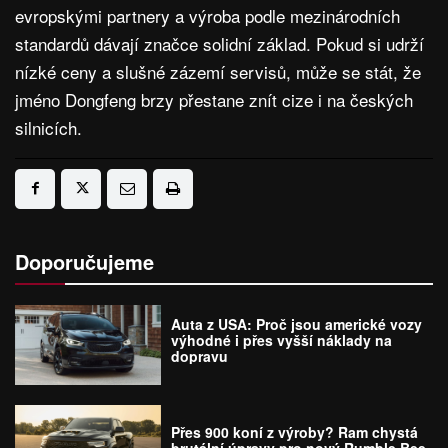
evropskými partnery a výroba podle mezinárodních
standardů dávají značce solidní základ. Pokud si udrží
nízké ceny a slušné zázemí servisů, může se stát, že
jméno Dongfeng brzy přestane znít cize i na českých
silnicích.
Doporučujeme
Auta z USA: Proč jsou americké vozy
výhodné i přes vyšší náklady na
dopravu
Přes 900 koní z výroby? Ram chystá