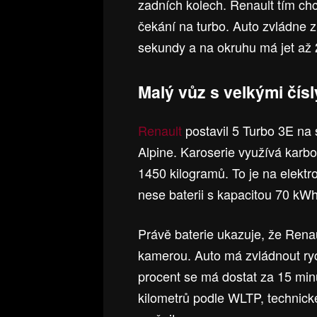
zadních kolech. Renault tím chc
čekání na turbo. Auto zvládne z
sekundy a na okruhu má jet až
Malý vůz s velkými čísl
Renault
postavil 5 Turbo 3E na 
Alpine. Karoserie využívá karb
1450 kilogramů. To je na elekt
nese baterii s kapacitou 70 kWh
Právě baterie ukazuje, že Renau
kamerou. Auto má zvládnout ry
procent se má dostat za 15 min
kilometrů podle WLTP, technick