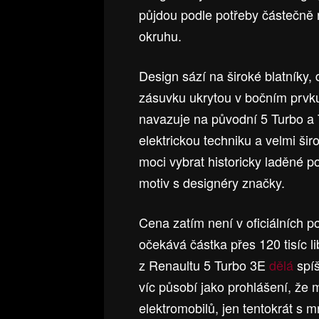
půjdou podle potřeby částečně 
okruhu.
Design sází na široké blatníky, 
zásuvku ukrytou v bočním prvku
navazuje na původní 5 Turbo a 
elektrickou techniku a velmi ši
moci vybrat historicky laděné po
motiv s designéry značky.
Cena zatím není v oficiálních p
očekává částka přes 120 tisíc li
z Renaultu 5 Turbo 3E
dělá
spí
víc působí jako prohlášení, že 
elektromobilů, jen tentokrát s 