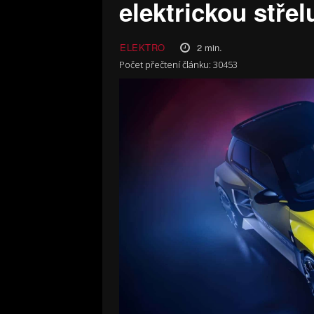
elektrickou střel
2
min.
ELEKTRO
Počet přečtení článku:
30453