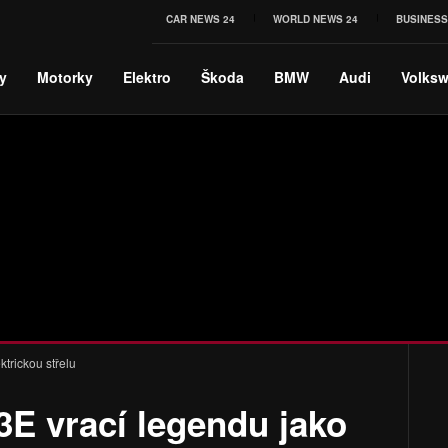
CAR NEWS 24
WORLD NEWS 24
BUSINESS
y
Motorky
Elektro
Škoda
BMW
Audi
Volks
ktrickou střelu
3E vrací legendu jako