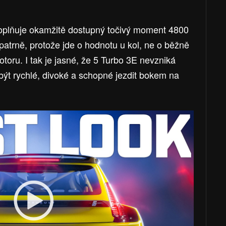
oplňuje okamžitě dostupný točivý moment 4800
patrně, protože jde o hodnotu u kol, ne o běžně
toru. I tak je jasné, že 5 Turbo 3E nevzniká
být rychlé, divoké a schopné jezdit bokem na