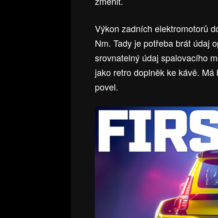
změnit.
Výkon zadních elektromotorů d
Nm. Tady je potřeba brát údaj o
srovnatelný údaj spalovacího mo
jako retro doplněk ke kávě. Má 
povel.