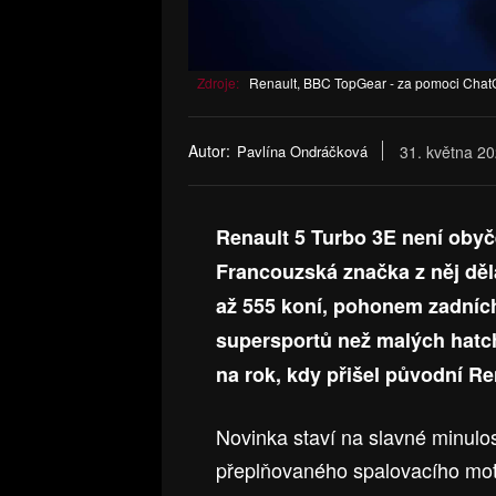
Zdroje:
Renault, BBC TopGear - za pomoci ChatG
Autor:
Pavlína Ondráčková
31. května 2
Renault 5 Turbo 3E není obyč
Francouzská značka z něj děl
až 555 koní, pohonem zadních 
supersportů než malých hatc
na rok, kdy přišel původní Re
Novinka staví na slavné minulost
přeplňovaného spalovacího mot