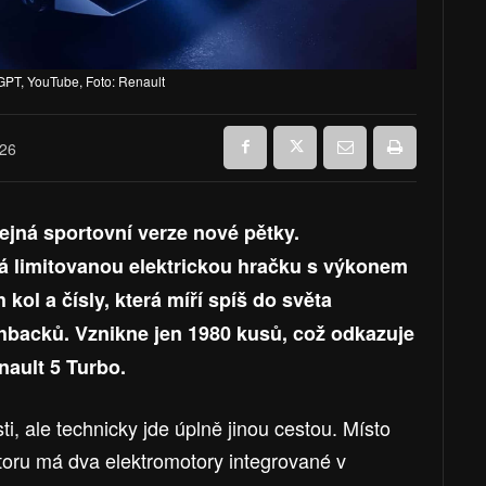
PT, YouTube, Foto: Renault
026
ejná sportovní verze nové pětky.
á limitovanou elektrickou hračku s výkonem
kol a čísly, která míří spíš do světa
hbacků. Vznikne jen 1980 kusů, což odkazuje
nault 5 Turbo.
i, ale technicky jde úplně jinou cestou. Místo
oru má dva elektromotory integrované v