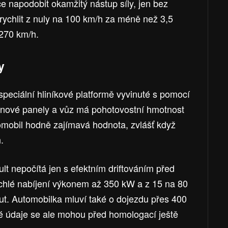
e napodobit okamžitý nástup síly, jen bez
rychlit z nuly na 100 km/h za méně než 3,5
 270 km/h.
y
speciální hliníkové platformě vyvinuté s pomocí
onové panely a vůz má pohotovostní hmotnost
romobil hodně zajímavá hodnota, zvlášť když
.
lt nepočítá jen s efektním driftováním před
chlé nabíjení výkonem až 350 kW a z 15 na 80
ut. Automobilka mluví také o dojezdu přes 400
é údaje se ale mohou před homologací ještě