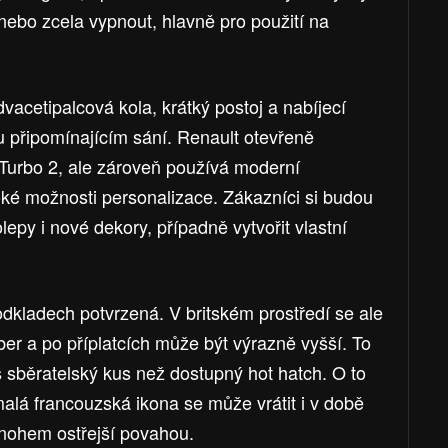
nebo zcela vypnout, hlavně pro použití na
dvacetipalcová kola, krátký postoj a nabíjecí
 připomínajícím sání. Renault otevřeně
Turbo 2, ale zároveň používá moderní
roké možnosti personalizace. Zákazníci si budou
lepy i nové dekory, případně vytvořit vlastní
odkladech potvrzená. V britském prostředí se ale
ber a po příplatcích může být výrazně vyšší. To
š sběratelský kus než dostupný hot hatch. O to
malá francouzská ikona se může vrátit i v době
mnohem ostřejší povahou.