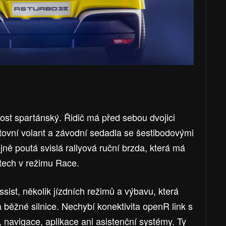
dost spartánský. Řidič má před sebou dvojici
rtovní volant a závodní sedadla se šestibodovými
jně poutá svislá rallyová ruční brzda, která má
ftech v režimu Race.
assist, několik jízdních režimů a výbavu, která
běžné silnice. Nechybí konektivita openR link s
 navigace, aplikace ani asistenční systémy. Ty