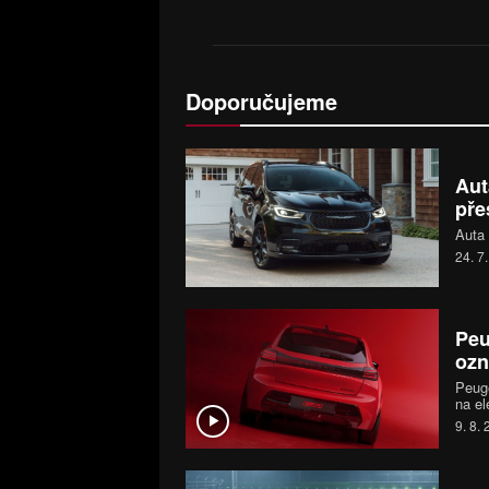
Doporučujeme
Aut
pře
Auta 
24. 7
Peu
ozn
Peuge
na el
Autom
9. 8.
prode
a vzt