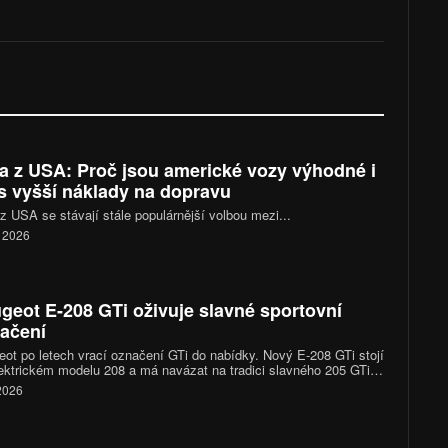
a z USA: Proč jsou americké vozy výhodné i
s vyšší náklady na dopravu
z USA se stávají stále populárnější volbou mezi...
. 2026
geot E-208 GTi oživuje slavné sportovní
ačení
ot po letech vrací označení GTi do nabídky. Nový E-208 GTi stojí
ektrickém modelu 208 a má navázat na tradici slavného 205 GTi.
obilka přitom nepočítá s tím, že by sportovní verze lámala
 2026
jní rekordy. Jejím hlavním úkolem má být posílení image značky
ahu s fanoušky.