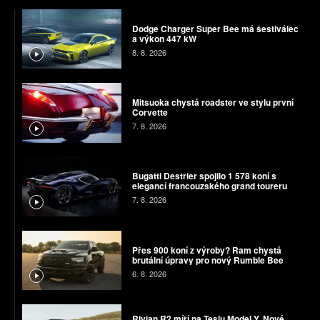
Dodge Charger Super Bee má šestiválec
a výkon 447 kW
8. 8. 2026
Mitsuoka chystá roadster ve stylu první
Corvette
7. 8. 2026
Bugatti Destrier spojilo 1 578 koní s
elegancí francouzského grand toureru
7. 8. 2026
Přes 900 koní z výroby? Ram chystá
brutální úpravy pro nový Rumble Bee
6. 8. 2026
Rivian R2 míří na Teslu Model Y. Nové