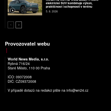
elektrické SUV kombinuje výkon,
praktičnost i schopnosti v terénu
5. 8. 2026
Provozovatel webu
World News Media, s.r.o.
Rybná 716/24
Staré Město, 110 00 Praha
IČO: 09372008
DIČ: CZ09372008
V případě dotazů na redakci pište na
info@wn24.cz