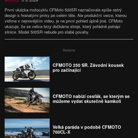
Motorky
První ukázka motocyklu CFMoto 500SR naznačovala spíše ostrý
design s hranatými prvky po celém těle. Ale produkční verze, kterou
vidíme v nejnovějším videu, je na první pohled úplně jiná. CFMoto
ukazuje, že se velice brzy dočkáme stroje, který pořádně potrápí
silnice. Model 500SR nebude pro slabé povahy.
Reklama
CFMOTO 250 SR. Závodní kousek
pro začínající
CFMOTO nabízí cesťák, se kterým se
můžeme vydat skutečně kamkoli
Velká paráda v podobě CFMOTO
700CL-X