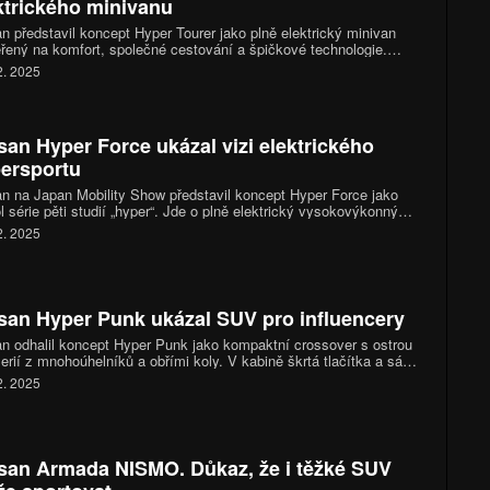
ktrického minivanu
n představil koncept Hyper Tourer jako plně elektrický minivan
ený na komfort, společné cestování a špičkové technologie.
e spojuje autonomní řízení, pohon e-4ORCE a interiér inspirovaný
2. 2025
skou estetikou. Výsledkem je mobilní lounge, kde hraje hlavní roli
da posádky.
san Hyper Force ukázal vizi elektrického
ersportu
n na Japan Mobility Show představil koncept Hyper Force jako
l série pěti studií „hyper“. Jde o plně elektrický vysokovýkonný
rvůz s výkonem až 1 000 kW a technikou kolem baterie s pevným
2. 2025
rolytem. Koncept cílí na závodní nadšence i hráče a počítá s
y R a GT.
san Hyper Punk ukázal SUV pro influencery
n odhalil koncept Hyper Punk jako kompaktní crossover s ostrou
erií z mnohoúhelníků a obřími koly. V kabině škrtá tlačítka a sází
razovky, kamery a umělou inteligenci. Auto míří na tvůrce
2. 2025
álního obsahu a poprvé se ukáže na tokijském autosalonu.
san Armada NISMO. Důkaz, že i těžké SUV