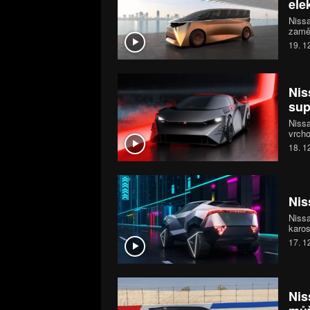
ele
Nissa
zaměř
Studi
19. 1
japon
poho
Nis
sup
Nissa
vrcho
supe
18. 1
elekt
režim
Nis
Nissa
karos
na ob
17. 1
digit
Nis