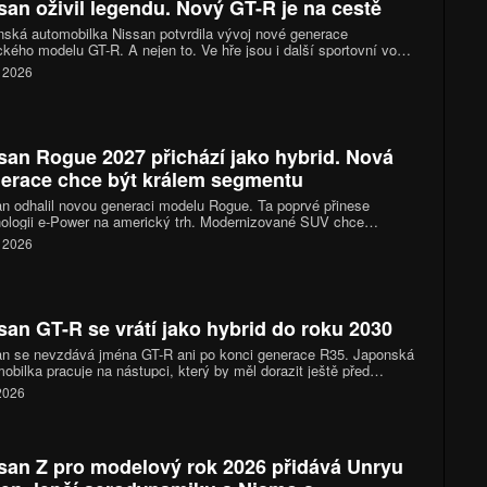
san oživil legendu. Nový GT-R je na cestě
ská automobilka Nissan potvrdila vývoj nové generace
ckého modelu GT-R. A nejen to. Ve hře jsou i další sportovní vozy,
 by mohly rozšířit nabídku značky a vrátit jí ještě výraznější
. 2026
ovní identitu.
san Rogue 2027 přichází jako hybrid. Nová
erace chce být králem segmentu
n odhalil novou generaci modelu Rogue. Ta poprvé přinese
ologii e-Power na americký trh. Modernizované SUV chce
hat kartami mezi hybridními bestsellery a zaútočit na zavedené
. 2026
.
san GT-R se vrátí jako hybrid do roku 2030
an se nevzdává jména GT-R ani po konci generace R35. Japonská
obilka pracuje na nástupci, který by měl dorazit ještě před
em dekády. Nový model s interním označením R36 má být
 2026
letně novým autem, dostane novou platformu a podle
adních plánů také elektrifikovaný pohon. Vypadá to přitom, že
ý šestiválec zcela nezmizí.
san Z pro modelový rok 2026 přidává Unryu