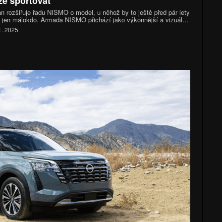
e sportovat
n rozšiřuje řadu NISMO o model, u něhož by to ještě před pár lety
 jen málokdo. Armada NISMO přichází jako výkonnější a vizuálně
nější varianta velkého SUV, která kombinuje upravený pohon,
1. 2025
acovaný podvozek a množství stylistických prvků typických pro
ovní divizi značky.