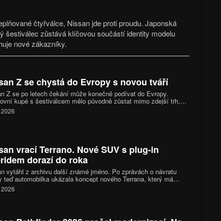
plňované čtyřválce, Nissan jde proti proudu. Japonská
ý šestiválec zůstává klíčovou součástí identity modelu
ahuje nové zákazníky.
san Z se chystá do Evropy s novou tváří
n Z se po letech čekání může konečně podívat do Evropy.
ovní kupé s šestiválcem mělo původně zůstat mimo zdejší trh,
 automobilka teď hledá cestu, jak ho přes emise a hlukové limity
. 2026
at i k evropským zákazníkům.
san vrací Terrano. Nové SUV s plug-in
ridem dorazí do roka
n vytáhl z archivu další známé jméno. Po zprávách o návratu
y teď automobilka ukázala koncept nového Terrana, který má
it do výroby už během příštího roku. Půjde o terénně laděné SUV
. 2026
g-in hybridním pohonem a designem odkazujícím na klasické off-
 značky.