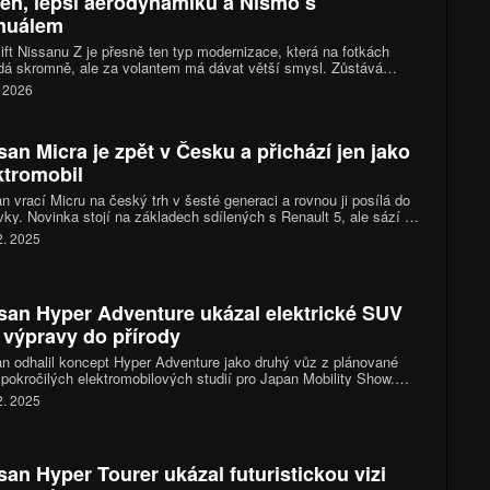
en, lepší aerodynamiku a Nismo s
nuálem
ift Nissanu Z je přesně ten typ modernizace, která na fotkách
á skromně, ale za volantem má dávat větší smysl. Zůstává
ta retro kupé, které se v Japonsku prodává jako Fairlady Z,
. 2026
vá ale pár jasných signálů, že značka chce udržet auto svěží bez
avby celé platformy. Hlavní novinkou je lak Unryu Green, drobně
acovaná příď a hlavně technické úpravy podvozku, aerodynamiky
san Micra je zpět v Česku a přichází jen jako
d. Do toho přichází zpráva, na kterou část fanoušků čekala
ho: Z Nismo pro USA má mít šestistupňový manuál.
ktromobil
n vrací Micru na český trh v šesté generaci a rovnou ji posílá do
ky. Novinka stojí na základech sdílených s Renault 5, ale sází na
ní, kulatější styl. Ceník začíná na 659 tisících korun a postupně
2. 2025
 podle výbavy i baterie.
san Hyper Adventure ukázal elektrické SUV
 výpravy do přírody
n odhalil koncept Hyper Adventure jako druhý vůz z plánované
 pokročilých elektromobilových studií pro Japan Mobility Show.
ální sportovní SUV míří na lidi, kteří jezdí za dobrodružstvím a
2. 2025
í žít ekologicky. Klíčovou roli hraje velká baterie, systém V2X a
n všech kol e 4ORCE.
san Hyper Tourer ukázal futuristickou vizi