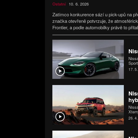
Ostatní
10. 6. 2026
Zatímco konkurence sází u pick-upů na pře
značka otevřeně potvrzuje, že atmosférick
Frontier, a podle automobilky právě to přit
Nis
Nissa
Sport
jenže
17. 5
dost
Nis
hyb
Nissa
Xterr
zamíř
26. 4
s plu
roady