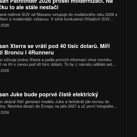
san Pathfinder 2026 prošel modernizací. Na
čku to ale stále nestačí
bené rodinné SUV od Nissanu vstupuje do modelového roku 2026 s
iftem a modernější výbavou. V silné konkurenci třířadých SUV
Pathfinder zůstává spíše racionální volbou než lídrem segmentu.
. 2026
san Xterra se vrátí pod 40 tisíc dolarů. Míří
ti Broncu i 4Runneru
n oživuje jméno Xterra a podle prvních informací chce novinku
t na trh s cenou pod 40 tisíc dolarů. To by z návratu udělalo jednu
zajímavějších nabídek mezi poctivými terénními SUV, zvlášť když
. 2026
t o vůz s rámovou konstrukcí, šestiválcem a výrobou v USA.
san Juke bude poprvé čistě elektrický
n ukázal třetí generaci modelu Juke a tentokrát jde rovnou do
řiny. Novinka dorazí do Evropy na jaře 2027 a už první fotografie
í najevo, že to nebude auto pro nenápadné řidiče. Juke zůstává
. 2026
 své pověsti provokatéra, jen místo benzinové hravosti teď sází
tré tvary, elektrický pohon a snahu zaujmout i v době, kdy
overů je na trhu až příliš.