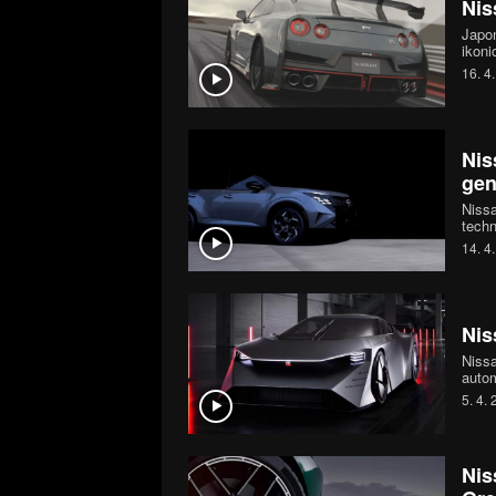
Nis
Japon
ikoni
které
16. 4
sport
Nis
gen
Nissa
techn
zamíc
14. 4
rivaly
Nis
Niss
autom
konc
5. 4.
komp
dosav
slavn
Nis